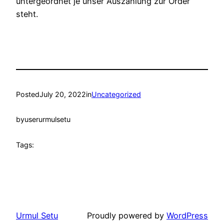
untergeordnet je unser Auszahlung zur Order
steht.
Posted
July 20, 2022
in
Uncategorized
by
userurmulsetu
Tags:
Urmul Setu
Proudly powered by
WordPress