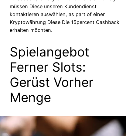
müssen Diese unseren Kundendienst
kontaktieren auswählen, as part of einer
Kryptowährung Diese Die 15percent Cashback
erhalten möchten.
Spielangebot
Ferner Slots:
Gerüst Vorher
Menge