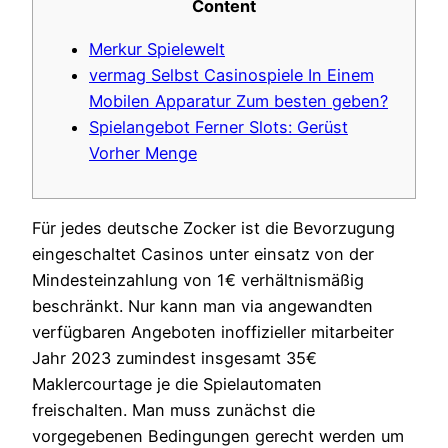
Content
Merkur Spielewelt
vermag Selbst Casinospiele In Einem
Mobilen Apparatur Zum besten geben?
Spielangebot Ferner Slots: Gerüst
Vorher Menge
Für jedes deutsche Zocker ist die Bevorzugung
eingeschaltet Casinos unter einsatz von der
Mindesteinzahlung von 1€ verhältnismäßig
beschränkt. Nur kann man via angewandten
verfügbaren Angeboten inoffizieller mitarbeiter
Jahr 2023 zumindest insgesamt 35€
Maklercourtage je die Spielautomaten
freischalten. Man muss zunächst die
vorgegebenen Bedingungen gerecht werden um