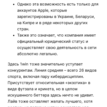
Однако эта возможность есть только для
аккаунтов Apple, которые
зарегистрированы в Украине, Беларуси,
на Кипре и в ряде некоторых других
стран.
Также это означает, что компания имеет
официальный юридический статус и
осуществляет свою деятельность в сети
абсолютно легально.
Здесь 1win тоже значительно уступает
конкурентам. Линия средняя – всего 26 видов
спорта, включая пару кибердисциплин.
Присутствует относительная «экзотика» в
виде футзала и крикета, но в целом
искушенного беттера здесь ничто не удивит.
Лайв тоже оставляет желать лучшего, хотя