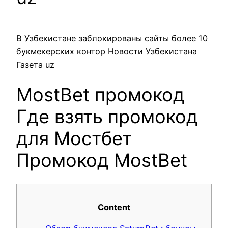
В Узбекистане заблокированы сайты более 10
букмекерских контор Новости Узбекистана
Газета uz
MostBet промокод
Где взять промокод
для Мостбет
Промокод MostBet
Content