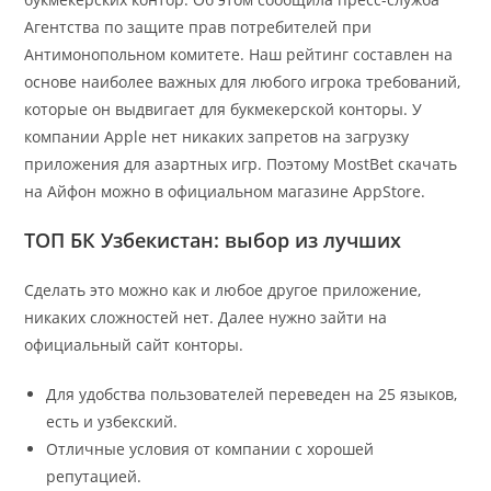
Агентства по защите прав потребителей при
Антимонопольном комитете. Наш рейтинг составлен на
основе наиболее важных для любого игрока требований,
которые он выдвигает для букмекерской конторы. У
компании Apple нет никаких запретов на загрузку
приложения для азартных игр. Поэтому MostBet скачать
на Айфон можно в официальном магазине AppStore.
ТОП БК Узбекистан: выбор из лучших
Сделать это можно как и любое другое приложение,
никаких сложностей нет. Далее нужно зайти на
официальный сайт конторы.
Для удобства пользователей переведен на 25 языков,
есть и узбекский.
Отличные условия от компании с хорошей
репутацией.