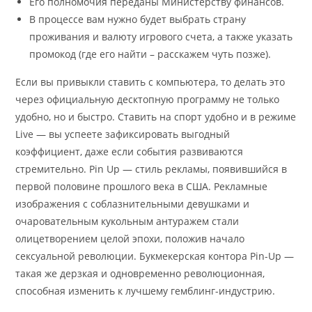
Его полномочия переданы Министерству финансов.
В процессе вам нужно будет выбрать страну
проживания и валюту игрового счета, а также указать
промокод (где его найти – расскажем чуть позже).
Если вы привыкли ставить с компьютера, то делать это
через официальную десктопную программу не только
удобно, но и быстро. Ставить на спорт удобно и в режиме
Live — вы успеете зафиксировать выгодный
коэффициент, даже если события развиваются
стремительно. Pin Up — стиль рекламы, появившийся в
первой половине прошлого века в США. Рекламные
изображения с соблазнительными девушками и
очаровательным кукольным антуражем стали
олицетворением целой эпохи, положив начало
сексуальной революции. Букмекерская контора Pin-Up —
такая же дерзкая и одновременно революционная,
способная изменить к лучшему гемблинг-индустрию.