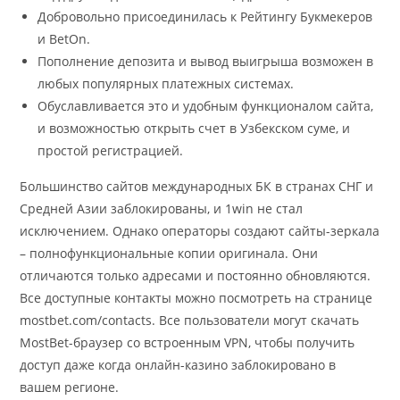
Добровольно присоединилась к Рейтингу Букмекеров
и BetOn.
Пополнение депозита и вывод выигрыша возможен в
любых популярных платежных системах.
Обуславливается это и удобным функционалом сайта,
и возможностью открыть счет в Узбекском суме, и
простой регистрацией.
Большинство сайтов международных БК в странах СНГ и
Средней Азии заблокированы, и 1win не стал
исключением. Однако операторы создают сайты-зеркала
– полнофункциональные копии оригинала. Они
отличаются только адресами и постоянно обновляются.
Все доступные контакты можно посмотреть на странице
mostbet.com/contacts. Все пользователи могут скачать
MostBet-браузер со встроенным VPN, чтобы получить
доступ даже когда онлайн-казино заблокировано в
вашем регионе.