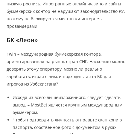
низкую роспись. Иностранные онлайн-казино и сайты
букмекерских контор не нарушают законодательство РУ,
поэтому не блокируются местными интернет-
провайдерами.
БК «Леон»
1win – международная букмекерская контора,
ориентированная на рынок стран СНГ. Насколько можно
доверять этому оператору, можно ли реально
заработать, играя с ним, и подходит ли эта БК для
игроков из Узбекистана?
Исходя из всего вышеизложенного, следует сделать
вывод, – MostBet является крупным международным
букмекером.
Чтобы подтвердить личность отправьте скан копию
паспорта, собственное фото с документом в руках.