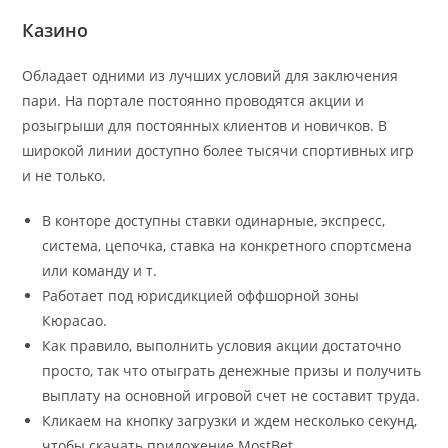
Казино
Обладает одними из лучших условий для заключения
пари. На портале постоянно проводятся акции и
розыгрыши для постоянных клиентов и новичков. В
широкой линии доступно более тысячи спортивных игр
и не только.
В конторе доступны ставки одинарные, экспресс,
система, цепочка, ставка на конкретного спортсмена
или команду и т.
Работает под юрисдикцией оффшорной зоны
Кюрасао.
Как правило, выполнить условия акции достаточно
просто, так что отыграть денежные призы и получить
выплату на основной игровой счет не составит труда.
Кликаем на кнопку загрузки и ждем несколько секунд,
чтобы скачать приложение MostBet.