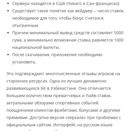
Сервера находятся в США (Чикаго и Сан-франциско).
Существует такое понятие как вейджер – число ставок,
необходимое для того, чтобы бонус считался
отыгранным.
Причем минимальный вывод средств составляет 5000
сума, а минимально возможная ставка равняется 1000
национальной валюты.
После скачивания, приложение необходимо
установить.
Это подтверждают многочисленные отзывы игроков на
сторонних ресурсах. Одна из лучших динамично
развивающихся БК в Узбекистане. Она отличается
большим количеством прематчевых и Лайв-ставок,
актуальными обзорами спортивных событий,
поощрением клиентов фрибетами, бонусами и другими
премиями. Доступна версия «зеркала» при проблемах с
официальным сайтом. Интерфейс на русском языке