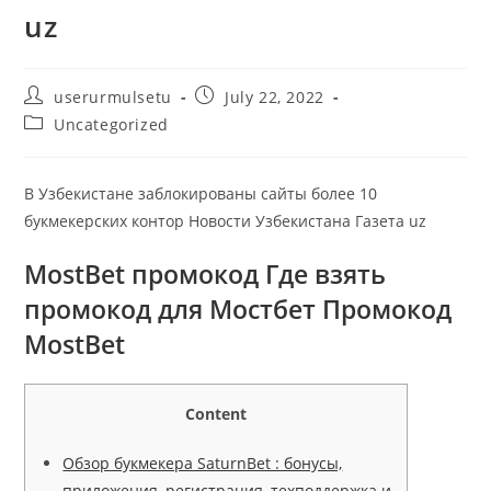
uz
Post
Post
userurmulsetu
July 22, 2022
author:
published:
Post
Uncategorized
category:
В Узбекистане заблокированы сайты более 10
букмекерских контор Новости Узбекистана Газета uz
MostBet промокод Где взять
промокод для Мостбет Промокод
MostBet
Content
Обзор букмекера SaturnBet : бонусы,
приложения, регистрация, техподдержка и