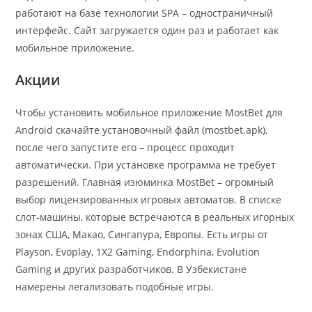
работают на базе технологии SPA – одностраничный
интерфейс. Сайт загружается один раз и работает как
мобильное приложение.
Акции
Чтобы установить мобильное приложение MostBet для
Android скачайте установочный файл (mostbet.apk),
после чего запустите его – процесс проходит
автоматически. При установке программа не требует
разрешений. Главная изюминка MostBet – огромный
выбор лицензированных игровых автоматов. В списке
слот-машины, которые встречаются в реальных игорных
зонах США, Макао, Сингапура, Европы. Есть игры от
Playson, Evoplay, 1X2 Gaming, Endorphina, Evolution
Gaming и других разработчиков. В Узбекистане
намерены легализовать подобные игры.