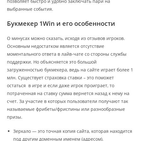
позволяет быстро и удобно заключать пари на
выбранные события.
Букмекер 1Win и его особенности
О минусах можно сказать, исходя из отзывов игроков.
Основным недостатком является отсутствие
моментального ответа в лайв-чате со стороны службы
поддержки. Но объясняется это большой
загруженностью букмекера, ведь на сайте играет более 1
млн. Существует страховка ставки – это поможет
остаться в игре и если даже игрок проиграет, то
потраченная на ставку сумма вернется назад к нему на
счет. За участие в которых пользователи получают так
называемые фрибеты/фриспины или разнообразные
призы.
Зеркало — это точная копия сайта, которая находится
под другим доменным именем (адресом).