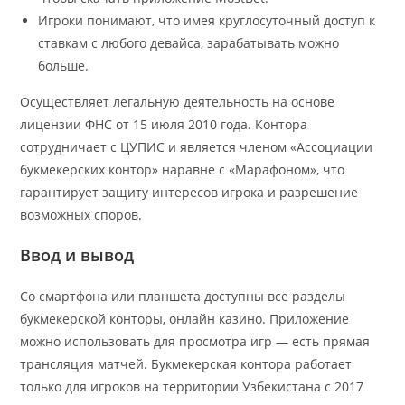
Игроки понимают, что имея круглосуточный доступ к
ставкам с любого девайса, зарабатывать можно
больше.
Осуществляет легальную деятельность на основе
лицензии ФНС от 15 июля 2010 года. Контора
сотрудничает с ЦУПИС и является членом «Ассоциации
букмекерских контор» наравне с «Марафоном», что
гарантирует защиту интересов игрока и разрешение
возможных споров.
Ввод и вывод
Со смартфона или планшета доступны все разделы
букмекерской конторы, онлайн казино. Приложение
можно использовать для просмотра игр — есть прямая
трансляция матчей. Букмекерская контора работает
только для игроков на территории Узбекистана с 2017