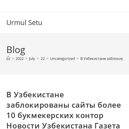
Skip
to
content
Urmul Setu
Blog
>
2022
>
July
>
22
>
Uncategorized
>
В Узбекистане заблокиров
В Узбекистане
заблокированы сайты более
10 букмекерских контор
Новости Узбекистана Газета