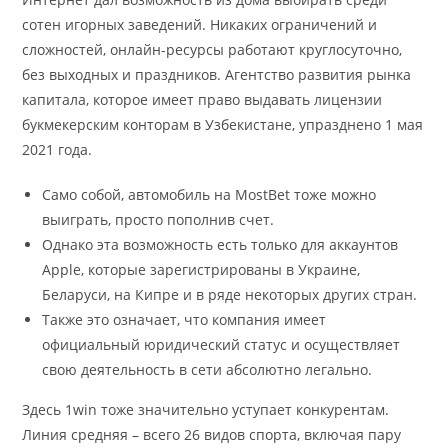
сотен игорных заведений. Никаких ограничений и
сложностей, онлайн-ресурсы работают круглосуточно,
без выходных и праздников. Агентство развития рынка
капитала, которое имеет право выдавать лицензии
букмекерским конторам в Узбекистане, упразднено 1 мая
2021 года.
Само собой, автомобиль на MostBet тоже можно
выиграть, просто пополнив счет.
Однако эта возможность есть только для аккаунтов
Apple, которые зарегистрированы в Украине,
Беларуси, на Кипре и в ряде некоторых других стран.
Также это означает, что компания имеет
официальный юридический статус и осуществляет
свою деятельность в сети абсолютно легально.
Здесь 1win тоже значительно уступает конкурентам.
Линия средняя – всего 26 видов спорта, включая пару