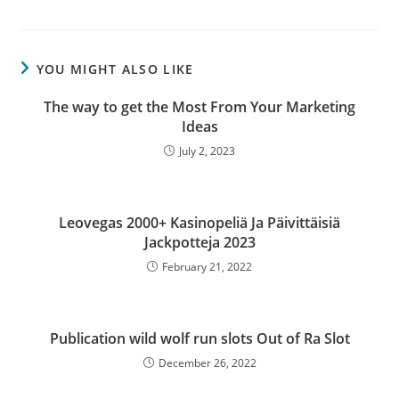
YOU MIGHT ALSO LIKE
The way to get the Most From Your Marketing
Ideas
July 2, 2023
Leovegas 2000+ Kasinopeliä Ja Päivittäisiä
Jackpotteja 2023
February 21, 2022
Publication wild wolf run slots Out of Ra Slot
December 26, 2022