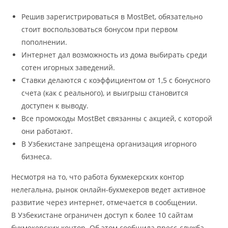
Решив зарегистрироваться в MostBet, обязательно
стоит воспользоваться бонусом при первом
пополнении.
Интернет дал возможность из дома выбирать среди
сотен игорных заведений.
Ставки делаются с коэффициентом от 1,5 с бонусного
счета (как с реального), и выигрыш становится
доступен к выводу.
Все промокоды MostBet связанны с акцией, с которой
они работают.
В Узбекистане запрещена организация игорного
бизнеса.
Несмотря на то, что работа букмекерских контор
нелегальна, рынок онлайн-букмекеров ведет активное
развитие через интернет, отмечается в сообщении.
В Узбекистане ограничен доступ к более 10 сайтам
букмекерских контор. Об этом сообщила пресс-служба