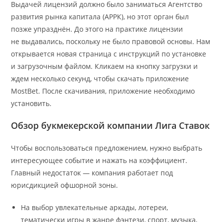
Выдачей лицензий должно было заниматься Агентство
развития рынка капитала (АРРК), но этот орган был
позже упразднён. До этого на практике лицензии
не выдавались, поскольку не было правовой основы. Нам
открывается новая страница с инструкций по установке
и загрузочным файлом. Кликаем на кнопку загрузки и
ждем несколько секунд, чтобы скачать приложение
MostBet. После скачивания, приложение необходимо
установить.
Обзор букмекерской компании Лига Ставок
Чтобы воспользоваться предложением, нужно выбрать
интересующее событие и нажать на коэффициент.
Главный недостаток — компания работает под
юрисдикцией офшорной зоны.
На выбор увлекательные аркады, лотереи,
тематически игры в жанре фэнтези, спорт, музыка,