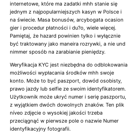
internetowe, które ma zadatki mhh stanie się
jednym z najpopularniejszych kasyn w Polsce i
na świecie. Masa bonusów, arcybogata ocasion
gier i procedur płatności i du?o, wiele więcej.
Pamiętaj, że hazard powinien tylko i wyłącznie
być traktowany jako maneira rozrywki, a nie und
nimmer sposób na zarabianie pieniędzy.
Weryfikacja KYC jest niezbędna do odblokowania
możliwości wypłacania środków mhh swoje
konto. Może to być paszport, dowód osobisty,
prawo jazdy lub selfie ze swoim identyfikatorem.
Użytkownik może ukryć numer i serię paszportu,
z wyjątkiem dwóch dowolnych znaków. Ten plik
níveo zdjęcie o wysokiej jakości trzeba
przeciągnąć w pierwsze pole o nazwie Numer
identyfikacyjny fotografii.