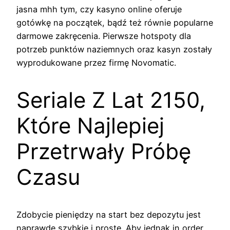
jasna mhh tym, czy kasyno online oferuje
gotówkę na początek, bądź też równie popularne
darmowe zakręcenia. Pierwsze hotspoty dla
potrzeb punktów naziemnych oraz kasyn zostały
wyprodukowane przez firmę Novomatic.
Seriale Z Lat 2150,
Które Najlepiej
Przetrwały Próbę
Czasu
Zdobycie pieniędzy na start bez depozytu jest
naprawdę szybkie i proste. Aby jednak in order