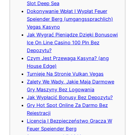
Slot Deep Sea
Dokonywanie Wpłat I Wypłat Feuer
Speiender Berg (umgangssprachlich)
Vegas Kasyno
Jak Wygrać Pieniądze Dzięki Bonusowi
Ice On Line Casino 100 Pln Bez
Depozytu?
Czym Jest Przewaga Kasyna? (ang
House Edge)
Turnieje Na Stronie Vulkan Vegas
Zalety We Wady, Jakie Mają Darmowe
Gry Maszyny Bez Logowania
Jak Wypłacić Bonusy Bez Depozytu?
Gry Hot Spot Online Za Darmo Bez
Rejestracji
Licencja I Bezpieczeństwo Gracza W
Feuer Speiender Berg