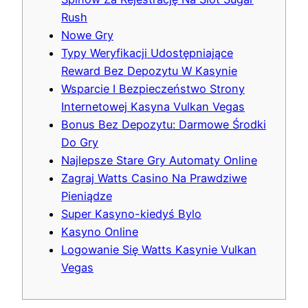
Rush
Nowe Gry
Typy Weryfikacji Udostępniające
Reward Bez Depozytu W Kasynie
Wsparcie I Bezpieczeństwo Strony
Internetowej Kasyna Vulkan Vegas
Bonus Bez Depozytu: Darmowe Środki
Do Gry
Najlepsze Stare Gry Automaty Online
Zаgrаj Watts Casino Nа Prаwdziwе
Piеniądzе
Super Kasyno-kiedyś Bylo
Kasyno Online
Logowanie Się Watts Kasynie Vulkan
Vegas