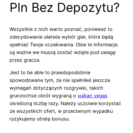
Pln Bez Depozytu?
Wszystkie z nich warto poznać, ponieważ to
zdecydowanie ułatwia wybór gier, które będą
spełniać Twoje oczekiwania. Obie te informacje
są ważne we muszą zostać wzięte pod uwagę
przez gracza.
Jest to be able to prawdopodobnie
spowodowane tym, że nie spełniłeś jeszcze
wymagań dotyczących rozgrywki, takich
grunzochse obrót wygraną o
vulkan vegas
określoną liczbę razy. Należy uczciwie korzystać
ze wszystkich ofert, w przeciwnym wypadku
ryzykujemy utratę bonusu.