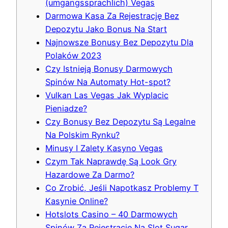
(umgangssprachlich) Vegas
Darmowa Kasa Za Rejestrację Bez
Depozytu Jako Bonus Na Start
Najnowsze Bonusy Bez Depozytu Dla
Polaków 2023
Czy Istnieją Bonusy Darmowych
Spinów Na Automaty Hot-spot?
Vulkan Las Vegas Jak Wyplacic
Pieniadze?
Czy Bonusy Bez Depozytu Są Legalne
Na Polskim Rynku?
Minusy I Zalety Kasyno Vegas
Czym Tak Naprawdę Są Look Gry
Hazardowe Za Darmo?
Co Zrobić, Jeśli Napotkasz Problemy T
Kasynie Online?
Hotslots Casino – 40 Darmowych
Spinów Za Rejestrację Na Slot Sugar