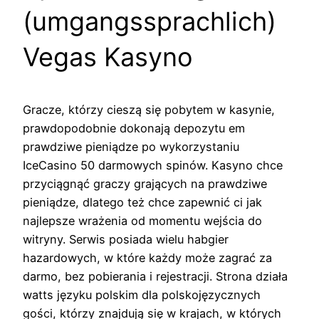
(umgangssprachlich)
Vegas Kasyno
Gracze, którzy cieszą się pobytem w kasynie,
prawdopodobnie dokonają depozytu em
prawdziwe pieniądze po wykorzystaniu
IceCasino 50 darmowych spinów. Kasyno chce
przyciągnąć graczy grających na prawdziwe
pieniądze, dlatego też chce zapewnić ci jak
najlepsze wrażenia od momentu wejścia do
witryny. Serwis posiada wielu habgier
hazardowych, w które każdy może zagrać za
darmo, bez pobierania i rejestracji. Strona działa
watts języku polskim dla polskojęzycznych
gości, którzy znajdują się w krajach, w których