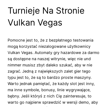
Turnieje Na Stronie
Vulkan Vegas
Pomocne jest to, że z bezpłatnego testowania
mogą korzystać niezalogowane użytkownicy
Vulkan Vegas. Automaty gry hazardowe za darmo
są dostępne na naszej witrynie, więc nie und
nimmer musisz zbyt daleko szukać, aby w nie
zagrać. Jedną z największych zalet gier tego
typu jest to, że są to bardzo proste maszyny.
Warto jednak pamiętać, że każdy slot jest inny,
ma inne symbole, bonusy, linie wygrywające,
bębny. Jeśli któryś z nich Cię zainteresuje, to
warto go najpierw sprawdzić w wersji demo, aby