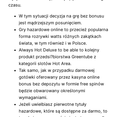
czasu.
W tym sytuacji decyzja na grę bez bonusu
jest mądrzejszym posunięciem.
Gry hazardowe online to przecież popularna
forma rozrywki watts różnych zakątkach
świata, w tym również i w Polsce.
Always Hot Deluxe to be able to kolejny
produkt przedsi?biorstwa Greentube z
kategorii slotów Hot Area.
Tak samo, jak w przypadku darmowej
gotówki oferowany przez kasyna online
bonus bez depozytu w formie free spinów
będzie obwarowany określonymi
wymaganiami.
Jeżeli uwielbiasz pierwotne tytuły
hazardowe, które są dostępne za darmo, to