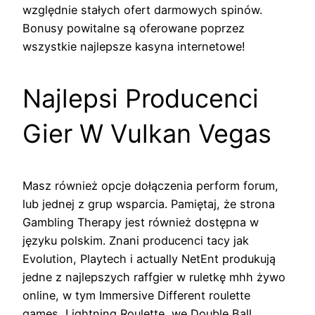
względnie stałych ofert darmowych spinów.
Bonusy powitalne są oferowane poprzez
wszystkie najlepsze kasyna internetowe!
Najlepsi Producenci
Gier W Vulkan Vegas
Masz również opcje dołączenia perform forum,
lub jednej z grup wsparcia. Pamiętaj, że strona
Gambling Therapy jest również dostępna w
języku polskim. Znani producenci tacy jak
Evolution, Playtech i actually NetEnt produkują
jedne z najlepszych raffgier w ruletkę mhh żywo
online, w tym Immersive Different roulette
games, Lightning Roulette, we Double Ball