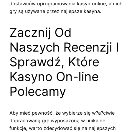
dostawców oprogramowania kasyn online, an ich
gry są używane przez najlepsze kasyna.
Zacznij Od
Naszych Recenzji I
Sprawdź, Które
Kasyno On-line
Polecamy
Aby mieć pewność, że wybierze się w?a?ciwie
dopracowaną grę wyposażoną w unikalne
funkcje, warto zdecydować się na najlepszych