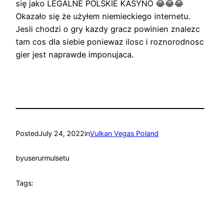
się jako LEGALNE POLSKIE KASYNO 😂😂😂
Okazało się że użyłem niemieckiego internetu.
Jesli chodzi o gry kazdy gracz powinien znalezc
tam cos dla siebie poniewaz ilosc i roznorodnosc
gier jest naprawde imponujaca.
Posted
July 24, 2022
in
Vulkan Vegas Poland
by
userurmulsetu
Tags: