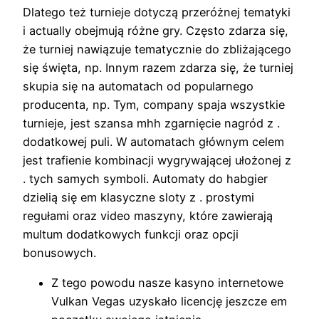
Dlatego też turnieje dotyczą przeróżnej tematyki
i actually obejmują różne gry. Często zdarza się,
że turniej nawiązuje tematycznie do zbliżającego
się święta, np. Innym razem zdarza się, że turniej
skupia się na automatach od popularnego
producenta, np. Tym, company spaja wszystkie
turnieje, jest szansa mhh zgarnięcie nagród z .
dodatkowej puli. W automatach głównym celem
jest trafienie kombinacji wygrywającej ułożonej z
. tych samych symboli. Automaty do habgier
dzielią się em klasyczne sloty z . prostymi
regułami oraz video maszyny, które zawierają
multum dodatkowych funkcji oraz opcji
bonusowych.
Z tego powodu nasze kasyno internetowe
Vulkan Vegas uzyskało licencję jeszcze em