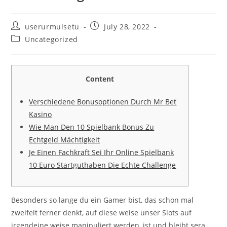
Post
Post
userurmulsetu
July 28, 2022
author:
published:
Post
Uncategorized
category:
Content
Verschiedene Bonusoptionen Durch Mr Bet
Kasino
Wie Man Den 10 Spielbank Bonus Zu
Echtgeld Mächtigkeit
Je Einen Fachkraft Sei Ihr Online Spielbank
10 Euro Startguthaben Die Echte Challenge
Besonders so lange du ein Gamer bist, das schon mal
zweifelt ferner denkt, auf diese weise unser Slots auf
irgendeine weise manipuliert werden, ist und bleibt sera