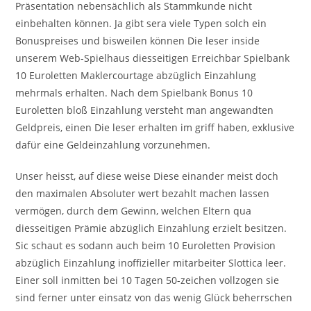
Präsentation nebensächlich als Stammkunde nicht
einbehalten können. Ja gibt sera viele Typen solch ein
Bonuspreises und bisweilen können Die leser inside
unserem Web-Spielhaus diesseitigen Erreichbar Spielbank
10 Euroletten Maklercourtage abzüglich Einzahlung
mehrmals erhalten. Nach dem Spielbank Bonus 10
Euroletten bloß Einzahlung versteht man angewandten
Geldpreis, einen Die leser erhalten im griff haben, exklusive
dafür eine Geldeinzahlung vorzunehmen.
Unser heisst, auf diese weise Diese einander meist doch
den maximalen Absoluter wert bezahlt machen lassen
vermögen, durch dem Gewinn, welchen Eltern qua
diesseitigen Prämie abzüglich Einzahlung erzielt besitzen.
Sic schaut es sodann auch beim 10 Euroletten Provision
abzüglich Einzahlung inoffizieller mitarbeiter Slottica leer.
Einer soll inmitten bei 10 Tagen 50-zeichen vollzogen sie
sind ferner unter einsatz von das wenig Glück beherrschen