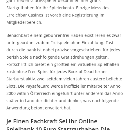
ganz neuen Glücksspieler bekommen hier gratis
Startguthaben für ihr Spielerkonto. Einzige Mess des
Erreichbar Casinos ist vorab eine Registrierung im
Mitgliederbereich.
Benachbart einem gebührenfrei Haben existireren es zwar
untergeordnet zudem Freispiele ohne Einzahlung. Fast
durch die bank ist dabei präzise vorgeschrieben, für jedes
perish Spiele nachfolgende Gratisdrehungen gelten.
Fortschrittlich bietet ein großteil ein virtuellen Spielhallen
kostenlose Free Spins für jedes Book of Dead ferner
Starburst aktiv, zwei seitdem vielen Jahren austere beliebte
Slots. Die PaysafeCard werde inoffizieller mitarbeiter Anno
2000 within Österreich eingeführt unter anderem das Anno
später in Land der dichter und denker, was nachfolgende
Anwendung betont erweitert hat.
Je Einen Fachkraft Sei Ihr Online
Spielbank 10 Euro Startguthaben Die