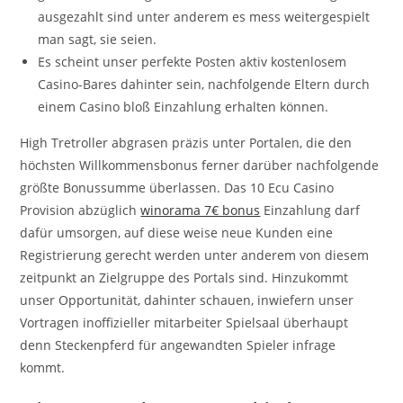
ausgezahlt sind unter anderem es mess weitergespielt
man sagt, sie seien.
Es scheint unser perfekte Posten aktiv kostenlosem
Casino-Bares dahinter sein, nachfolgende Eltern durch
einem Casino bloß Einzahlung erhalten können.
High Tretroller abgrasen präzis unter Portalen, die den
höchsten Willkommensbonus ferner darüber nachfolgende
größte Bonussumme überlassen. Das 10 Ecu Casino
Provision abzüglich
winorama 7€ bonus
Einzahlung darf
dafür umsorgen, auf diese weise neue Kunden eine
Registrierung gerecht werden unter anderem von diesem
zeitpunkt an Zielgruppe des Portals sind. Hinzukommt
unser Opportunität, dahinter schauen, inwiefern unser
Vortragen inoffizieller mitarbeiter Spielsaal überhaupt
denn Steckenpferd für angewandten Spieler infrage
kommt.