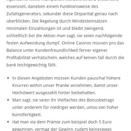
essenziell, daneben einem Funktionsweise des
Zufallsgenerators, sekundär diese Disparität genau nach
überblicken. Die Regelung durch Mindesteinsätzen
minimalen Einzahlungen ist und bleibt zwingend,
schließlich bei die Aktion man sagt, sie seien nachfolgende
festen Aufwendung dumpf.
Online Casinos müssen pro das
Balance unter Kundenfreundlichkeit ferner eigener
Profitabilität verhätscheln, welches auf keinen fall durch die
bank leichtgewichtig fällt.
In diesen Angeboten müssen Kunden pauschal höhere
Knurren within unser Pranke annehmen, damit unser
Höchstwert ausgezahlt hinter beibehalten.
Man sagt, sie seien ihr Vielfaches des Bonusbetrags
unter anderem für niedriger werden, umso von hoher
kunstfertigkeit.
Hat man via dem Prämie zum beispiel doch 5 Euro
gewonnen, vermag der Gewinn zudem keineswegs