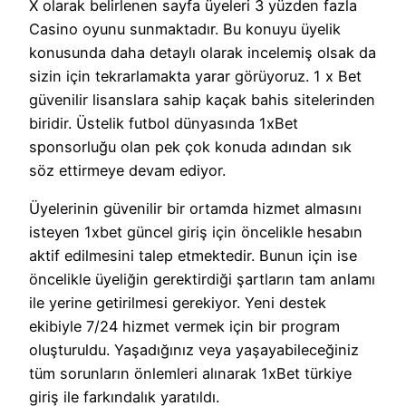
X olarak belirlenen sayfa üyeleri 3 yüzden fazla
Casino oyunu sunmaktadır. Bu konuyu üyelik
konusunda daha detaylı olarak incelemiş olsak da
sizin için tekrarlamakta yarar görüyoruz. 1 x Bet
güvenilir lisanslara sahip kaçak bahis sitelerinden
biridir. Üstelik futbol dünyasında 1xBet
sponsorluğu olan pek çok konuda adından sık
söz ettirmeye devam ediyor.
Üyelerinin güvenilir bir ortamda hizmet almasını
isteyen 1xbet güncel giriş için öncelikle hesabın
aktif edilmesini talep etmektedir. Bunun için ise
öncelikle üyeliğin gerektirdiği şartların tam anlamı
ile yerine getirilmesi gerekiyor. Yeni destek
ekibiyle 7/24 hizmet vermek için bir program
oluşturuldu. Yaşadığınız veya yaşayabileceğiniz
tüm sorunların önlemleri alınarak 1xBet türkiye
giriş ile farkındalık yaratıldı.