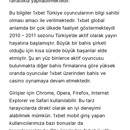
rahatlıkla yapılabilmektedir.
Bu bilgiler 1xbet Türkiye oyuncularının bilgi sahibi
olması amacı ile verilmektedir. 1xbet global
anlamda bir çok ülkede faaliyet göstermekteydi
2010 – 2011 sezonu Türkiye’de aktif olarak yayın
hayatına başlamıştır. Büyük bir bahis şirketi
olduğu için kısa sürede büyük başarılar elde
etmiştir. Şu an yüz binlerce aktif oyuncusu
bulunmakta diğer bahis firmalarına göre yüksek
oranda oyuncular 1xbet üzerinden bahis ve
casino oynamaya devam etmektedir.
Girişler için Chrome, Opera, Firefox, Internet
Explorer ve Safari kullanılabilir. Bu tarz
tarayıcılarda direkt olarak en iyi deneyimi
alabilmek mümkün. 1xbet mobil giriş yapan
kullanıcılarımıza bazı bonuslar da