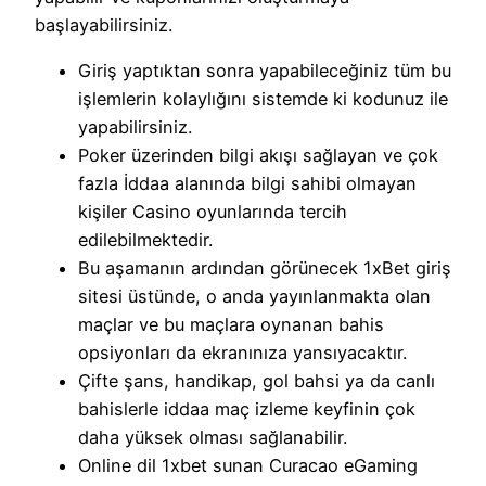
başlayabilirsiniz.
Giriş yaptıktan sonra yapabileceğiniz tüm bu
işlemlerin kolaylığını sistemde ki kodunuz ile
yapabilirsiniz.
Poker üzerinden bilgi akışı sağlayan ve çok
fazla İddaa alanında bilgi sahibi olmayan
kişiler Casino oyunlarında tercih
edilebilmektedir.
Bu aşamanın ardından görünecek 1xBet giriş
sitesi üstünde, o anda yayınlanmakta olan
maçlar ve bu maçlara oynanan bahis
opsiyonları da ekranınıza yansıyacaktır.
Çifte şans, handikap, gol bahsi ya da canlı
bahislerle iddaa maç izleme keyfinin çok
daha yüksek olması sağlanabilir.
Online dil 1xbet sunan Curacao eGaming