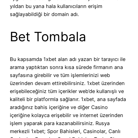
yıldan bu yana hala kullanıcıların erişim
sağlayabildiği bir domain adı.
Bet Tombala
Bu kapsamda 1xbet alan adı yazan bir tarayıcı ile
arama yaptıktan sonra kısa sürede firmanın ana
sayfasına girebilir ve tüm işlemlerinizi web
üzerinden devam ettirebilirsiniz. 1xbet üzerinden
erişebileceğiniz tüm içerikler web’de kullanışlı ve
kaliteli bir platformla sağlanır. 1xbet, ana sayfada
aradığınız bahis içeriğine ve diğer Casino
içeriğine kolayca erişebilir ve internet üzerinden
işlem yaparak para kazanabilirsiniz. Rusya
merkezli 1xbet; Spor Bahisleri, Casinolar, Canlı