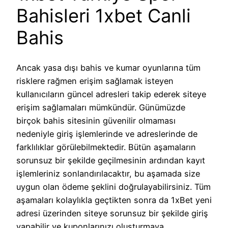
Bahisleri 1xbet Canli
Bahis
Ancak yasa dışı bahis ve kumar oyunlarına tüm
risklere rağmen erişim sağlamak isteyen
kullanıcıların güncel adresleri takip ederek siteye
erişim sağlamaları mümkündür. Günümüzde
birçok bahis sitesinin güvenilir olmaması
nedeniyle giriş işlemlerinde ve adreslerinde de
farklılıklar görülebilmektedir. Bütün aşamaların
sorunsuz bir şekilde geçilmesinin ardından kayıt
işlemleriniz sonlandırılacaktır, bu aşamada size
uygun olan ödeme şeklini doğrulayabilirsiniz. Tüm
aşamaları kolaylıkla geçtikten sonra da 1xBet yeni
adresi üzerinden siteye sorunsuz bir şekilde giriş
yapabilir ve kuponlarınızı oluşturmaya