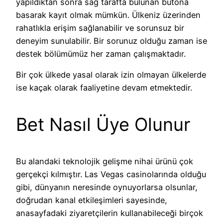
yapıldıktan sonra sağ tarafta bulunan butona
basarak kayıt olmak mümkün. Ülkeniz üzerinden
rahatlıkla erişim sağlanabilir ve sorunsuz bir
deneyim sunulabilir. Bir sorunuz olduğu zaman ise
destek bölümümüz her zaman çalışmaktadır.
Bir çok ülkede yasal olarak izin olmayan ülkelerde
ise kaçak olarak faaliyetine devam etmektedir.
Bet Nasıl Üye Olunur
Bu alandaki teknolojik gelişme nihai ürünü çok
gerçekçi kılmıştır. Las Vegas casinolarında olduğu
gibi, dünyanın neresinde oynuyorlarsa olsunlar,
doğrudan kanal etkileşimleri sayesinde,
anasayfadaki ziyaretçilerin kullanabileceği birçok