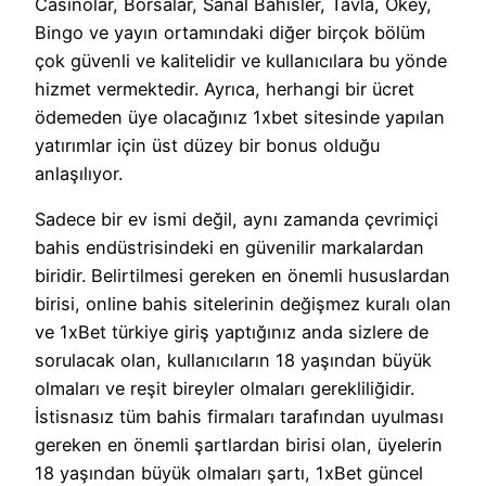
Casinolar, Borsalar, Sanal Bahisler, Tavla, Okey,
Bingo ve yayın ortamındaki diğer birçok bölüm
çok güvenli ve kalitelidir ve kullanıcılara bu yönde
hizmet vermektedir. Ayrıca, herhangi bir ücret
ödemeden üye olacağınız 1xbet sitesinde yapılan
yatırımlar için üst düzey bir bonus olduğu
anlaşılıyor.
Sadece bir ev ismi değil, aynı zamanda çevrimiçi
bahis endüstrisindeki en güvenilir markalardan
biridir. Belirtilmesi gereken en önemli hususlardan
birisi, online bahis sitelerinin değişmez kuralı olan
ve 1xBet türkiye giriş yaptığınız anda sizlere de
sorulacak olan, kullanıcıların 18 yaşından büyük
olmaları ve reşit bireyler olmaları gerekliliğidir.
İstisnasız tüm bahis firmaları tarafından uyulması
gereken en önemli şartlardan birisi olan, üyelerin
18 yaşından büyük olmaları şartı, 1xBet güncel