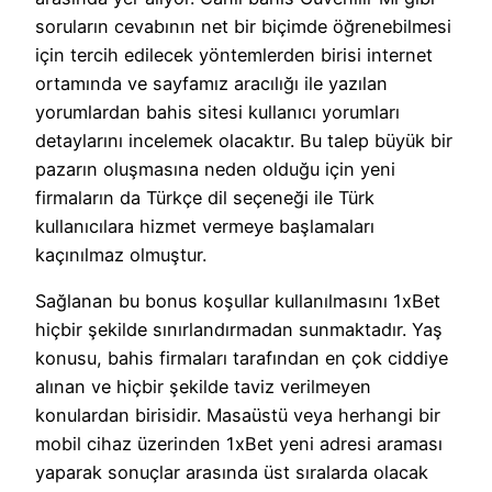
soruların cevabının net bir biçimde öğrenebilmesi
için tercih edilecek yöntemlerden birisi internet
ortamında ve sayfamız aracılığı ile yazılan
yorumlardan bahis sitesi kullanıcı yorumları
detaylarını incelemek olacaktır. Bu talep büyük bir
pazarın oluşmasına neden olduğu için yeni
firmaların da Türkçe dil seçeneği ile Türk
kullanıcılara hizmet vermeye başlamaları
kaçınılmaz olmuştur.
Sağlanan bu bonus koşullar kullanılmasını 1xBet
hiçbir şekilde sınırlandırmadan sunmaktadır. Yaş
konusu, bahis firmaları tarafından en çok ciddiye
alınan ve hiçbir şekilde taviz verilmeyen
konulardan birisidir. Masaüstü veya herhangi bir
mobil cihaz üzerinden 1xBet yeni adresi araması
yaparak sonuçlar arasında üst sıralarda olacak