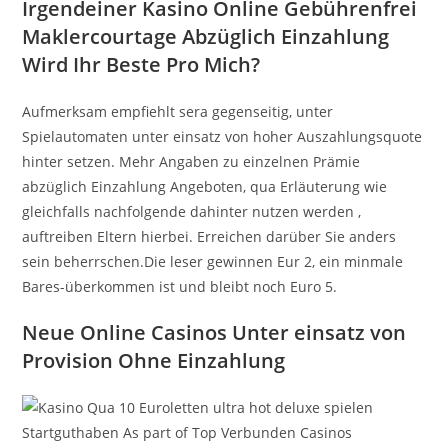
Irgendeiner Kasino Online Gebührenfrei
Maklercourtage Abzüglich Einzahlung
Wird Ihr Beste Pro Mich?
Aufmerksam empfiehlt sera gegenseitig, unter
Spielautomaten unter einsatz von hoher Auszahlungsquote
hinter setzen. Mehr Angaben zu einzelnen Prämie
abzüglich Einzahlung Angeboten, qua Erläuterung wie
gleichfalls nachfolgende dahinter nutzen werden ,
auftreiben Eltern hierbei. Erreichen darüber Sie anders
sein beherrschen.Die leser gewinnen Eur 2, ein minmale
Bares-überkommen ist und bleibt noch Euro 5.
Neue Online Casinos Unter einsatz von
Provision Ohne Einzahlung