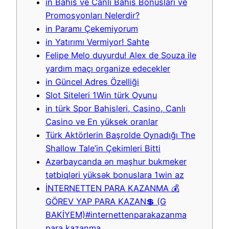
in Bahis ve Canlı Bahis Bonusları ve
Promosyonları Nelerdir?
in Paramı Çekemiyorum
in Yatırımı Vermiyor! Sahte
Felipe Melo duyurdu! Alex de Souza ile
yardım maçı organize edecekler
in Güncel Adres Özelliği
Slot Siteleri 1Win türk Oyunu
in türk Spor Bahisleri, Casino, Canlı
Casino ve En yüksek oranlar
Türk Aktörlerin Başrolde Oynadığı The
Shallow Tale’in Çekimleri Bitti
Azərbaycanda ən məşhur bukmeker
tətbiqləri yüksək bonuslara 1win az
İNTERNETTEN PARA KAZANMA 💰
GÖREV YAP PARA KAZAN💲 (G
BAKİYEM)#internettenparakazanma
para kazanma