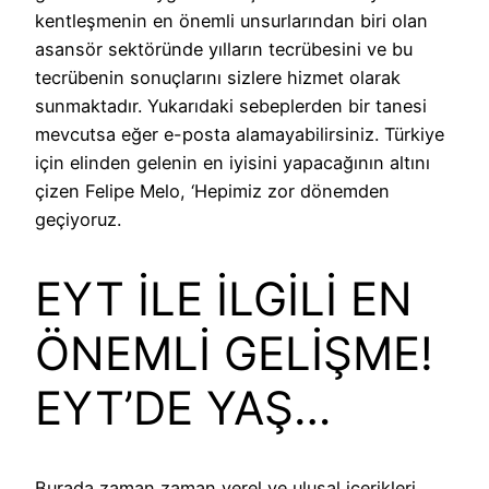
kentleşmenin en önemli unsurlarından biri olan
asansör sektöründe yılların tecrübesini ve bu
tecrübenin sonuçlarını sizlere hizmet olarak
sunmaktadır. Yukarıdaki sebeplerden bir tanesi
mevcutsa eğer e-posta alamayabilirsiniz. Türkiye
için elinden gelenin en iyisini yapacağının altını
çizen Felipe Melo, ‘Hepimiz zor dönemden
geçiyoruz.
EYT İLE İLGİLİ EN
ÖNEMLİ GELİŞME!
EYT’DE YAŞ…
Burada zaman zaman yerel ve ulusal içerikleri