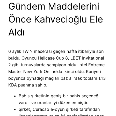
Gündem Maddelerini
Önce Kahvecioğlu Ele
Aldı
6 aylık 1WIN macerası geçen hafta itibariyle son
buldu. Oyuncu Hellcase Cup 8, LBET Invitational
2 gibi turnuvalarda şampiyon oldu. Intel Extreme
Master New York Online‘da ikinci oldu. Kariyeri
boyunca oynadığı maçları baz alırsak toplam 1.13
KDA puanına sahip.
Bahis şirketinin geniş bir bahis seçeneği
vardır ve oranlar iyi düzenlenmiştir.
Şirket, Curacao e-oyun şirketi tarafından
lisanslanmıştır ve en iyi bahisçilerden spor