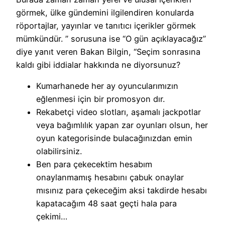
görmek, ülke gündemini ilgilendiren konularda
röportajlar, yayınlar ve tanıtıcı içerikler görmek
mümkündür. ” sorusuna ise “O gün açıklayacağız”
diye yanıt veren Bakan Bilgin, “Seçim sonrasına
kaldı gibi iddialar hakkında ne diyorsunuz?
Kumarhanede her ay oyuncularımızın
eğlenmesi için bir promosyon dır.
Rekabetçi video slotları, aşamalı jackpotlar
veya bağımlılık yapan zar oyunları olsun, her
oyun kategorisinde bulacağınızdan emin
olabilirsiniz.
Ben para çekecektim hesabım
onaylanmamış hesabını çabuk onaylar
mısınız para çekeceğim aksi takdirde hesabı
kapatacağım 48 saat geçti hala para
çekimi…