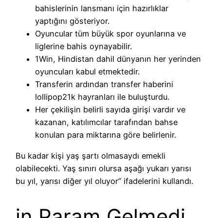
bahislerinin lansmanı için hazırlıklar
yaptığını gösteriyor.
Oyuncular tüm büyük spor oyunlarına ve
liglerine bahis oynayabilir.
1Win, Hindistan dahil dünyanın her yerinden
oyuncuları kabul etmektedir.
Transferin ardından transfer haberini
lollipop21k hayranları ile buluşturdu.
Her çekilişin belirli sayıda girişi vardır ve
kazanan, katılımcılar tarafından bahse
konulan para miktarına göre belirlenir.
Bu kadar kişi yaş şartı olmasaydı emekli
olabilecekti. Yaş sınırı olursa aşağı yukarı yarısı
bu yıl, yarısı diğer yıl oluyor” ifadelerini kullandı.
in Param Gelmedi