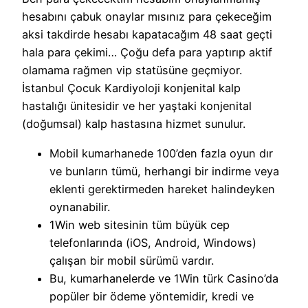
hesabını çabuk onaylar mısınız para çekeceğim
aksi takdirde hesabı kapatacağım 48 saat geçti
hala para çekimi… Çoğu defa para yaptırıp aktif
olamama rağmen vip statüsüne geçmiyor.
İstanbul Çocuk Kardiyoloji konjenital kalp
hastalığı ünitesidir ve her yaştaki konjenital
(doğumsal) kalp hastasına hizmet sunulur.
Mobil kumarhanede 100’den fazla oyun dır
ve bunların tümü, herhangi bir indirme veya
eklenti gerektirmeden hareket halindeyken
oynanabilir.
1Win web sitesinin tüm büyük cep
telefonlarında (iOS, Android, Windows)
çalışan bir mobil sürümü vardır.
Bu, kumarhanelerde ve 1Win türk Casino’da
popüler bir ödeme yöntemidir, kredi ve