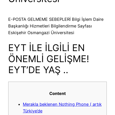
E-POSTA GELMEME SEBEPLERİ Bilgi İşlem Daire
Başkanlığı Hizmetleri Bilgilendirme Sayfası
Eskişehir Osmangazi Üniversitesi
EYT İLE İLGİLİ EN
ÖNEMLİ GELİŞME!
EYT’DE YAŞ ..
Content
Merakla beklenen Nothing Phone ( artık
Türkiye’de