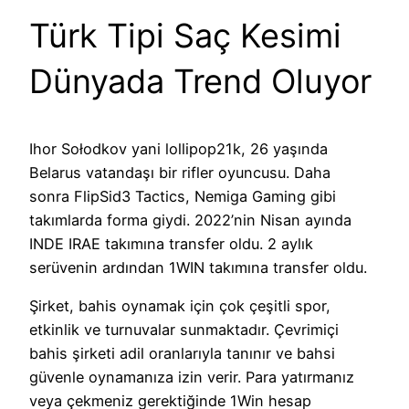
Türk Tipi Saç Kesimi
Dünyada Trend Oluyor
Ihor Sołodkov yani lollipop21k, 26 yaşında
Belarus vatandaşı bir rifler oyuncusu. Daha
sonra FlipSid3 Tactics, Nemiga Gaming gibi
takımlarda forma giydi. 2022’nin Nisan ayında
INDE IRAE takımına transfer oldu. 2 aylık
serüvenin ardından 1WIN takımına transfer oldu.
Şirket, bahis oynamak için çok çeşitli spor,
etkinlik ve turnuvalar sunmaktadır. Çevrimiçi
bahis şirketi adil oranlarıyla tanınır ve bahsi
güvenle oynamanıza izin verir. Para yatırmanız
veya çekmeniz gerektiğinde 1Win hesap