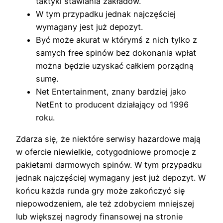
taktyki stawiania zakładów.
W tym przypadku jednak najczęściej
wymagany jest już depozyt.
Być może akurat w którymś z nich tylko z
samych free spinów bez dokonania wpłat
można będzie uzyskać całkiem porządną
sumę.
Net Entertainment, znany bardziej jako
NetEnt to producent działający od 1996
roku.
Zdarza się, że niektóre serwisy hazardowe mają
w ofercie niewielkie, cotygodniowe promocje z
pakietami darmowych spinów. W tym przypadku
jednak najczęściej wymagany jest już depozyt. W
końcu każda runda gry może zakończyć się
niepowodzeniem, ale też zdobyciem mniejszej
lub większej nagrody finansowej na stronie