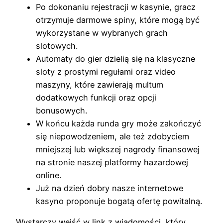
Po dokonaniu rejestracji w kasynie, gracz
otrzymuje darmowe spiny, które mogą być
wykorzystane w wybranych grach
slotowych.
Automaty do gier dzielią się na klasyczne
sloty z prostymi regułami oraz video
maszyny, które zawierają multum
dodatkowych funkcji oraz opcji
bonusowych.
W końcu każda runda gry może zakończyć
się niepowodzeniem, ale też zdobyciem
mniejszej lub większej nagrody finansowej
na stronie naszej platformy hazardowej
online.
Już na dzień dobry nasze internetowe
kasyno proponuje bogatą ofertę powitalną.
Wystarczy wejść w link z wiadomości, który