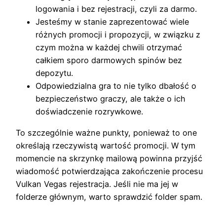
logowania i bez rejestracji, czyli za darmo.
Jesteśmy w stanie zaprezentować wiele
różnych promocji i propozycji, w związku z
czym można w każdej chwili otrzymać
całkiem sporo darmowych spinów bez
depozytu.
Odpowiedzialna gra to nie tylko dbałość o
bezpieczeństwo graczy, ale także o ich
doświadczenie rozrywkowe.
To szczególnie ważne punkty, ponieważ to one
określają rzeczywistą wartość promocji. W tym
momencie na skrzynkę mailową powinna przyjść
wiadomość potwierdzająca zakończenie procesu
Vulkan Vegas rejestracja. Jeśli nie ma jej w
folderze głównym, warto sprawdzić folder spam.