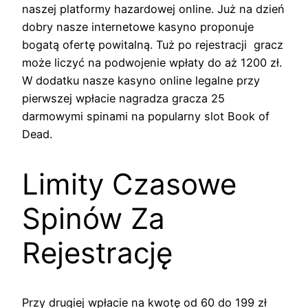
naszej platformy hazardowej online. Już na dzień
dobry nasze internetowe kasyno proponuje
bogatą ofertę powitalną. Tuż po rejestracji gracz
może liczyć na podwojenie wpłaty do aż 1200 zł.
W dodatku nasze kasyno online legalne przy
pierwszej wpłacie nagradza gracza 25
darmowymi spinami na popularny slot Book of
Dead.
Limity Czasowe
Spinów Za
Rejestrację
Przy drugiej wpłacie na kwotę od 60 do 199 zł