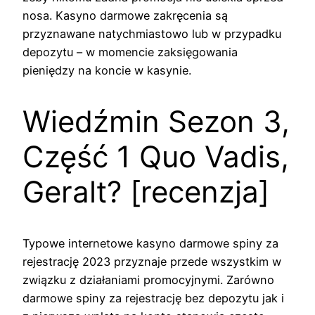
nosa. Kasyno darmowe zakręcenia są
przyznawane natychmiastowo lub w przypadku
depozytu – w momencie zaksięgowania
pieniędzy na koncie w kasynie.
Wiedźmin Sezon 3,
Część 1 Quo Vadis,
Geralt? [recenzja]
Typowe internetowe kasyno darmowe spiny za
rejestrację 2023 przyznaje przede wszystkim w
związku z działaniami promocyjnymi. Zarówno
darmowe spiny za rejestrację bez depozytu jak i