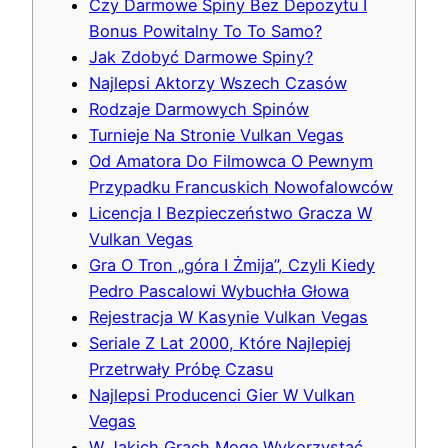
Czy Darmowe Spiny Bez Depozytu I
Bonus Powitalny To To Samo?
Jak Zdobyć Darmowe Spiny?
Najlepsi Aktorzy Wszech Czasów
Rodzaje Darmowych Spinów
Turnieje Na Stronie Vulkan Vegas
Od Amatora Do Filmowca O Pewnym
Przypadku Francuskich Nowofalowców
Licencja I Bezpieczeństwo Gracza W
Vulkan Vegas
Gra O Tron „góra I Żmija”, Czyli Kiedy
Pedro Pascalowi Wybuchła Głowa
Rejestracja W Kasynie Vulkan Vegas
Seriale Z Lat 2000, Które Najlepiej
Przetrwały Próbę Czasu
Najlepsi Producenci Gier W Vulkan
Vegas
W Jakich Grach Mogę Wykorzystać