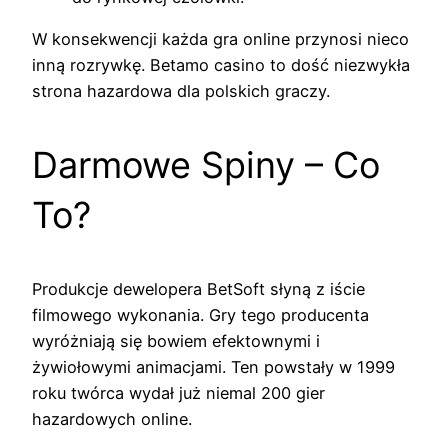
W konsekwencji każda gra online przynosi nieco
inną rozrywkę. Betamo casino to dość niezwykła
strona hazardowa dla polskich graczy.
Darmowe Spiny – Co
To?
Produkcje dewelopera BetSoft słyną z iście
filmowego wykonania. Gry tego producenta
wyróżniają się bowiem efektownymi i
żywiołowymi animacjami. Ten powstały w 1999
roku twórca wydał już niemal 200 gier
hazardowych online.