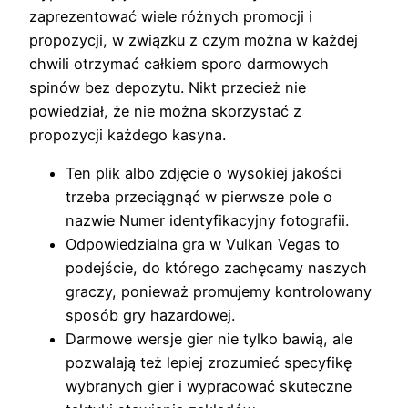
zaprezentować wiele różnych promocji i
propozycji, w związku z czym można w każdej
chwili otrzymać całkiem sporo darmowych
spinów bez depozytu. Nikt przecież nie
powiedział, że nie można skorzystać z
propozycji każdego kasyna.
Ten plik albo zdjęcie o wysokiej jakości
trzeba przeciągnąć w pierwsze pole o
nazwie Numer identyfikacyjny fotografii.
Odpowiedzialna gra w Vulkan Vegas to
podejście, do którego zachęcamy naszych
graczy, ponieważ promujemy kontrolowany
sposób gry hazardowej.
Darmowe wersje gier nie tylko bawią, ale
pozwalają też lepiej zrozumieć specyfikę
wybranych gier i wypracować skuteczne