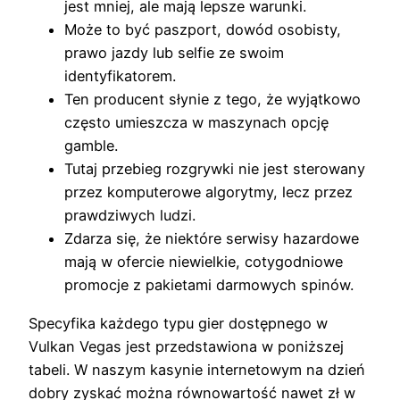
jest mniej, ale mają lepsze warunki.
Może to być paszport, dowód osobisty,
prawo jazdy lub selfie ze swoim
identyfikatorem.
Ten producent słynie z tego, że wyjątkowo
często umieszcza w maszynach opcję
gamble.
Tutaj przebieg rozgrywki nie jest sterowany
przez komputerowe algorytmy, lecz przez
prawdziwych ludzi.
Zdarza się, że niektóre serwisy hazardowe
mają w ofercie niewielkie, cotygodniowe
promocje z pakietami darmowych spinów.
Specyfika każdego typu gier dostępnego w
Vulkan Vegas jest przedstawiona w poniższej
tabeli. W naszym kasynie internetowym na dzień
dobry zyskać można równowartość nawet zł w