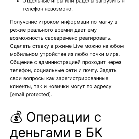
Отдельные игры или раделы загрузить н
телефон невозмоно.
Получение игроком информаци по матчу в
режие реального времни дает ему
возможность своевремено реагировать.
Сделать ставку в ржиме Live можно на юбом
мобильном утройстве из любо точки мира.
Общение с администрацией проходит через
телефон, социальные сети и почту. Задать
свои вопросы как зарегистрированные
клиенты, так и новички могут по адресу
[email protected].
💰 Операции с
деньгами в БК