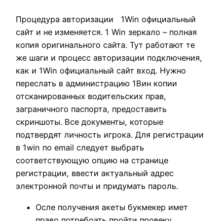
Процедура авторизации 1Win официальный
сайт и не изменяется. 1 Win зеркало – полная
копия оригинального сайта. Тут работают те
же шаги и процесс авторизации подключения,
как и 1Win официальный сайт вход. Нужно
переслать в администрацию 1Вин копии
отсканированных водительских прав,
заграничного паспорта, предоставить
скриншоты. Все документы, которые
подтвердят личность игрока. Для регистрации
в 1win по email следует выбрать
соответствующую опцию на странице
регистрации, ввести актуальный адрес
электронной почты и придумать пароль.
Осле получения акеты букмекер имет
право потребоать пройти провеку