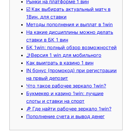
Рынки на платформе 1 вин
☑️ Как выбирать актуальный матч в
1Вин, для ставки
Методы пополнения и выплат в 1win
На какие дисциплины можно делать
ставки в БК 1 вин
БК 1win: полный обзор возможностей
🤳Версия 1 win для мобильного
Как выиграть в казино 1 вин
IN бонус (промокод) при регистрации
на првый депозит
Что такое рабочее зеркало 1win?
Букмекер и казино 1win: лучшие
слоты и ставки на спорт
🔎 Где найти рабочее зеркало 1win?
Пополнение счета и вывод денег