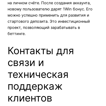
на личном счёте. После создания аккаунта,
новому пользователю дарят 1Win бонус. Его
можно успешно применить для развития и
стартового депозита. Это инвестиционный
проект, позволяющий зарабатывать в
беттинге.
Контакты для
связи и
техническая
поддеркаж
клиентов