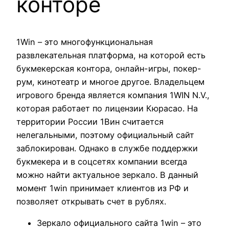
конторе
1Win – это многофункциональная
развлекательная платформа, на которой есть
букмекерская контора, онлайн-игры, покер-
рум, кинотеатр и многое другое. Владельцем
игрового бренда является компания 1WIN N.V.,
которая работает по лицензии Кюрасао. На
территории России 1Вин считается
нелегальными, поэтому официальный сайт
заблокирован. Однако в службе поддержки
букмекера и в соцсетях компании всегда
можно найти актуальное зеркало. В данный
момент 1win принимает клиентов из РФ и
позволяет открывать счет в рублях.
Зеркало официального сайта 1win – это