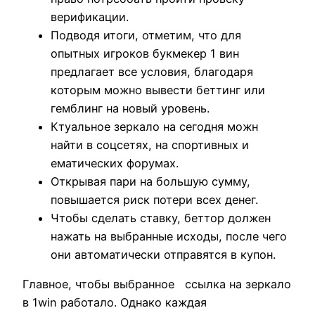
верификации.
Подводя итоги, отметим, что для
опытных игроков букмекер 1 вин
предлагает все условия, благодаря
которым можно вывести беттинг или
гемблинг на новый уровень.
Ктуальное зеркало на сегодня можн
найти в соцсетях, на спортивных и
ематических форумах.
Открывая пари на большую сумму,
повышается риск потери всех денег.
Чтобы сделать ставку, беттор должен
нажать на выбранные исходы, после чего
они автоматически отправятся в купон.
Главное, чтобы выбранное ссылка на зеркало
в 1win работало. Однако каждая