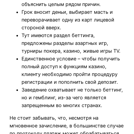
объяснить целым рядом причин.
Грок вносит деньи, выбирает масть и
переворачивает одну из карт лицевой
стороной вверх.
Тут имеются раздел беттинга,
предложены разделы азартных игр,
турниры покера, казино, живые игры TV.
Единственное условие – чтобы получить
полный доступ к функциям казино,
клиенту необходимо пройти процедуру
регистрации и пополнить свой депозит.
Заведение охватывает не только беттинг,
но и гемблинг, из-за чего является
запрещенным во многих странах.
Не стоит забывать, что, несмотря на
мгновенное зачисление, в большинстве случае
по протоколу платеж может обрабатываться