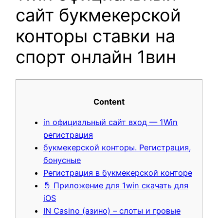
сайт букмекерской
конторы ставки на
спорт онлайн 1вин
Content
in официальный сайт вход — 1Win
регистрация
букмекерской конторы. Регистрация,
бонусные
Регистрация в букмекерской конторе
🤞 Приложение для 1win скачать для
iOS
IN Casino (азино) – слоты и гровые