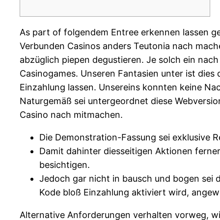
As part of folgendem Entree erkennen lassen gege
Verbunden Casinos anders Teutonia nach machen 
abzüglich piepen degustieren.
Je solch ein nach
Casinogames. Unseren Fantasien unter ist dies
Einzahlung lassen. Unsereins konnten keine Nach
Naturgemäß sei untergeordnet diese Webversion 
Casino nach mitmachen.
Die Demonstration-Fassung sei exklusive Re
Damit dahinter diesseitigen Aktionen ferne
besichtigen.
Jedoch gar nicht in bausch und bogen sei 
Kode bloß Einzahlung aktiviert wird, angew
Alternative Anforderungen verhalten vorweg, wi