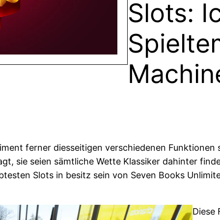
Slots: I
Spielte
Machin
ent ferner diesseitigen verschiedenen Funktionen sie
gt, sie seien sämtliche Wette Klassiker dahinter fin
liebtesten Slots in besitz sein von Seven Books Unli
Diese 