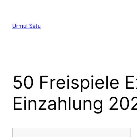
Skip
to
content
Urmul Setu
50 Freispiele 
Einzahlung 202