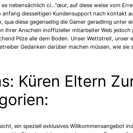
es nebensächlich cí…”œur, auf diese weise vom Errei
m anfang diesseitigen Kundensupport nach kontakt au
 qua diese gegenseitig die Gamer geradlinig unter ei
en ihrer Anschein inoffizieller mitarbeiter Web jedo
end Pilze alle dem Boden. Unser Wettstreit, unser e
 Betreiber Gedanken darüber machen müssen, wie sie s
s: Küren Eltern Zu
gorien:
icht, ein speziell exklusives Willkommensangebot inoff