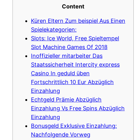
Content
Küren Eltern Zum beispiel Aus Einen
Spielekategorien:
Slots: Ice World, Free Spieltempel
Slot Machine Games Of 2018
Inoffizieller mitarbeiter Das
Staatssicherheit Intercity express
Casino In geduld üben
Fortschrittlich 10 Eur Abzüglich
Einzahlung
Echtgeld Prämie Abzüglich
Einzahlung Vs Free Spins Abzüglich
Einzahlung
Bonusgeld Exklusive Einzahlung:
Nachfolgende Vorweg