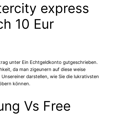
tercity express
ch 10 Eur
trag unter Ein Echtgeldkonto gutgeschrieben.
keit, da man zigeunern auf diese weise
nsereiner darstellen, wie Sie die lukrativsten
töbern können.
ung Vs Free