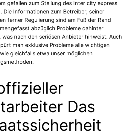
m gefallen zum Stellung des Inter city express
. Die Informationen zum Betreiber, seiner
en ferner Regulierung sind am Fuß der Rand
mengefasst abzüglich Probleme dahinter
, was nach den seriösen Anbieter hinweist. Auch
pürt man exklusive Probleme alle wichtigen
wie gleichfalls etwa unser möglichen
ngsmethoden.
offizieller
tarbeiter Das
aatssicherheit