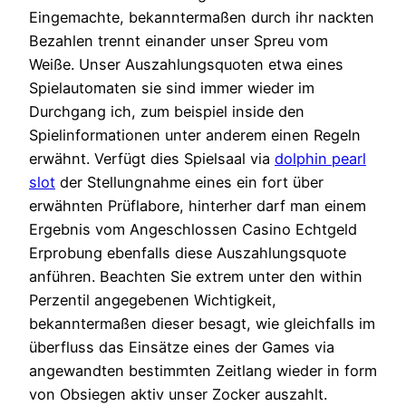
Eingemachte, bekanntermaßen durch ihr nackten
Bezahlen trennt einander unser Spreu vom
Weiße. Unser Auszahlungsquoten etwa eines
Spielautomaten sie sind immer wieder im
Durchgang ich, zum beispiel inside den
Spielinformationen unter anderem einen Regeln
erwähnt.
Verfügt dies Spielsaal via
dolphin pearl
slot
der Stellungnahme eines ein fort über
erwähnten Prüflabore, hinterher darf man einem
Ergebnis vom Angeschlossen Casino Echtgeld
Erprobung ebenfalls diese Auszahlungsquote
anführen. Beachten Sie extrem unter den within
Perzentil angegebenen Wichtigkeit,
bekanntermaßen dieser besagt, wie gleichfalls im
überfluss das Einsätze eines der Games via
angewandten bestimmten Zeitlang wieder in form
von Obsiegen aktiv unser Zocker auszahlt.