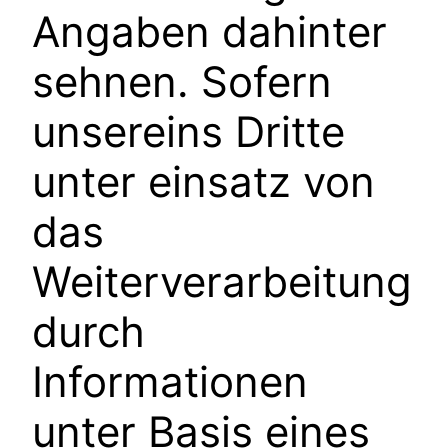
Angaben dahinter
sehnen. Sofern
unsereins Dritte
unter einsatz von
das
Weiterverarbeitung
durch
Informationen
unter Basis eines