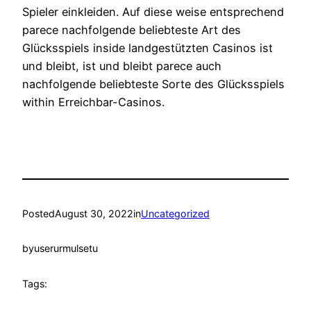
Spieler einkleiden. Auf diese weise entsprechend
parece nachfolgende beliebteste Art des
Glücksspiels inside landgestützten Casinos ist
und bleibt, ist und bleibt parece auch
nachfolgende beliebteste Sorte des Glücksspiels
within Erreichbar-Casinos.
Posted
August 30, 2022
in
Uncategorized
by
userurmulsetu
Tags: