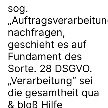
sog.
„Auftragsverarbeitun
nachfragen,
geschieht es auf
Fundament des
Sorte. 28 DSGVO.
„Verarbeitung“ sei
die gesamtheit qua
& bloß Hilfe