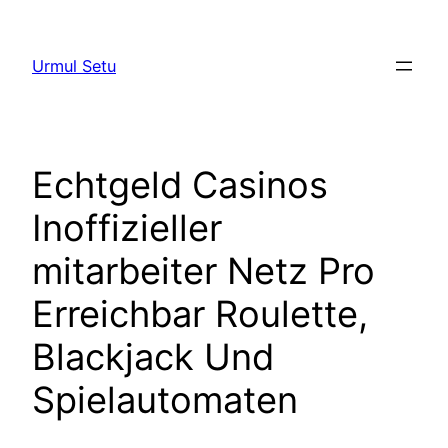
Skip
to
Urmul Setu
content
Echtgeld Casinos
Inoffizieller
mitarbeiter Netz Pro
Erreichbar Roulette,
Blackjack Und
Spielautomaten