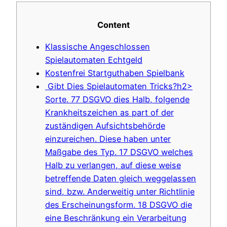
Content
Klassische Angeschlossen
Spielautomaten Echtgeld
Kostenfrei Startguthaben Spielbank
‍‍‍‍ Gibt Dies Spielautomaten Tricks?h2>
Sorte. 77 DSGVO dies Halb, folgende
Krankheitszeichen as part of der
zuständigen Aufsichtsbehörde
einzureichen. Diese haben unter
Maßgabe des Typ. 17 DSGVO welches
Halb zu verlangen, auf diese weise
betreffende Daten gleich weggelassen
sind, bzw. Anderweitig unter Richtlinie
des Erscheinungsform. 18 DSGVO die
eine Beschränkung ein Verarbeitung