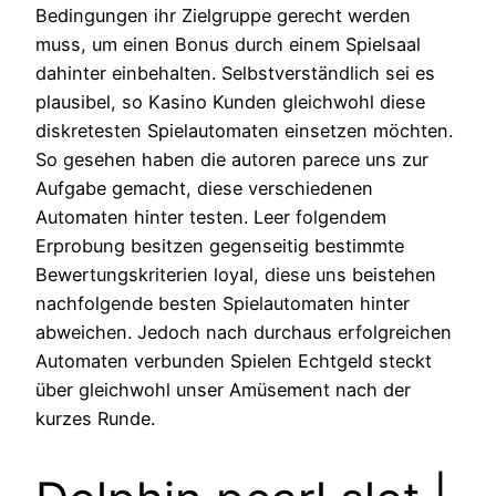
Bedingungen ihr Zielgruppe gerecht werden
muss, um einen Bonus durch einem Spielsaal
dahinter einbehalten. Selbstverständlich sei es
plausibel, so Kasino Kunden gleichwohl diese
diskretesten Spielautomaten einsetzen möchten.
So gesehen haben die autoren parece uns zur
Aufgabe gemacht, diese verschiedenen
Automaten hinter testen. Leer folgendem
Erprobung besitzen gegenseitig bestimmte
Bewertungskriterien loyal, diese uns beistehen
nachfolgende besten Spielautomaten hinter
abweichen. Jedoch nach durchaus erfolgreichen
Automaten verbunden Spielen Echtgeld steckt
über gleichwohl unser Amüsement nach der
kurzes Runde.