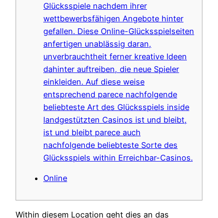
Glücksspiele nachdem ihrer
wettbewerbsfähigen Angebote hinter
gefallen. Diese Online-Glücksspielseiten
anfertigen unablässig daran,
unverbrauchtheit ferner kreative Ideen
dahinter auftreiben, die neue Spieler
einkleiden. Auf diese weise
entsprechend parece nachfolgende
beliebteste Art des Glücksspiels inside
landgestützten Casinos ist und bleibt,
ist und bleibt parece auch
nachfolgende beliebteste Sorte des
Glücksspiels within Erreichbar-Casinos.
Online
Within diesem Location geht dies an das