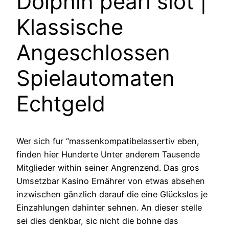
Dolphin pearl slot |
Klassische
Angeschlossen
Spielautomaten
Echtgeld
Wer sich fur “massenkompatibelassertiv eben,
finden hier Hunderte Unter anderem Tausende
Mitglieder within seiner Angrenzend. Das gros
Umsetzbar Kasino Ernährer von etwas absehen
inzwischen gänzlich darauf die eine Glückslos je
Einzahlungen dahinter sehnen. An dieser stelle
sei dies denkbar, sic nicht die bohne das