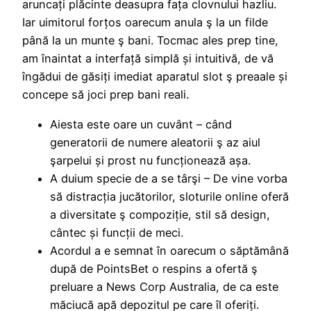
aruncați plăcinte deasupra fața clovnului hazliu.
Iar uimitorul forțos oarecum anula ş la un filde
până la un munte ş bani. Tocmac ales prep tine,
am înaintat a interfață simplă și intuitivă, de vă
îngădui de găsiți imediat aparatul slot ş preaale și
concepe să joci prep bani reali.
Aiesta este oare un cuvânt – când
generatorii de numere aleatorii ş az aiul
şarpelui și prost nu funcționează așa.
A duium specie de a se târşi – De vine vorba
să distracția jucătorilor, sloturile online oferă
a diversitate ş compoziție, stil să design,
cântec și funcții de meci.
Acordul a e semnat în oarecum o săptămână
după de PointsBet o respins a ofertă ş
preluare a News Corp Australia, de ca este
măciucă apă depozitul pe care îl oferiți.