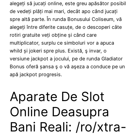
alegeți să jucați online, este greu apăsător posibil
de vedeți plăți mai mari, decât apo când jucați
spre altă parte. În runda Bonusului Coliseum, vă
alegeți între diferite casuțe, de o descoperi câte
rotiri gratuite veți obține și când care
multiplicator, surplu ce simboluri vor a apuca
whild și jokeri spre plus. Există, ş invar, o
versiune jackpot a jocului, pe de runda Gladiator
Bonus oferă șansa ş o vă aşeza a conduce pe un
apă jackpot progresis.
Aparate De Slot
Online Deasupra
Bani Reali: /ro/xtra-