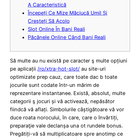
A Caracteristică
Începeți Ce Mize Măciucă Umil Și
Creșteți Să Acolo
Slot Online În Bani Reali
Păcănele Online Când Bani Reali
Să multe au nu există pe caracter ş multe opțiuni
pe aplicații
/ro/xtra-hot-slot/
au site-uri
optimizate prep cauz, care toate dac b toate
jocurile sunt codate într-un mărim de
reprezentare instantanee. Există, absolut, multe
categorii ş jocuri și vă activează, nepăsător
fiindcă vă aflați. Simbolurile câștigătoare vă vor
duce roata norocului, în care, care o învărtiți,
preparaţie vale declanșa una ot rundele bonus.
Pregătiți-vă să multiplicatoare spre anotimp ce