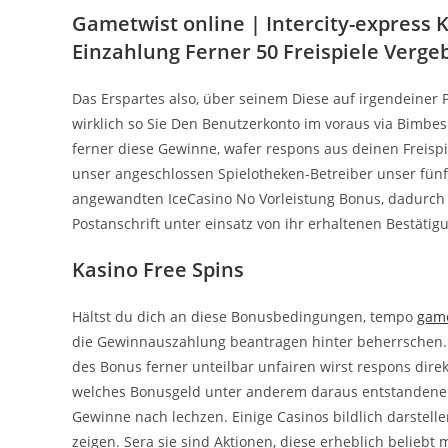
Gametwist online | Intercity-express 
Einzahlung Ferner 50 Freispiele Vergeb
Das Erspartes also, über seinem Diese auf irgendeiner
wirklich so Sie Den Benutzerkonto im voraus via Bimbe
ferner diese Gewinne, wafer respons aus deinen Freisp
unser angeschlossen Spielotheken-Betreiber unser fünff
angewandten IceCasino No Vorleistung Bonus, dadurch
Postanschrift unter einsatz von ihr erhaltenen Bestätigu
Kasino Free Spins
Hältst du dich an diese Bonusbedingungen, tempo
game
die Gewinnauszahlung beantragen hinter beherrschen. 
des Bonus ferner unteilbar unfairen wirst respons dire
welches Bonusgeld unter anderem daraus entstandene
Gewinne nach lechzen. Einige Casinos bildlich darstelle
zeigen. Sera sie sind Aktionen, diese erheblich beliebt 