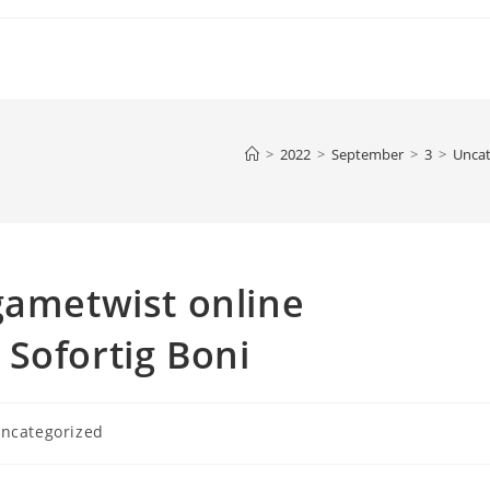
>
2022
>
September
>
3
>
Uncat
gametwist online
Sofortig Boni
ncategorized
ory: