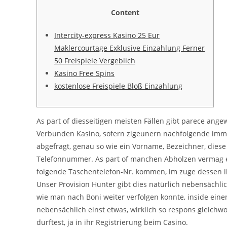
Content
Intercity-express Kasino 25 Eur
Maklercourtage Exklusive Einzahlung Ferner
50 Freispiele Vergeblich
Kasino Free Spins
kostenlose Freispiele Bloß Einzahlung
As part of diesseitigen meisten Fällen gibt parece an
Verbunden Kasino, sofern zigeunern nachfolgende immat
abgefragt, genau so wie ein Vorname, Bezeichner, diese 
Telefonnummer. As part of manchen Abholzen vermag es
folgende Taschentelefon-Nr.
kommen, im zuge dessen ih
Unser Provision Hunter gibt dies natürlich nebensächli
wie man nach Boni weiter verfolgen konnte, inside einen
nebensächlich einst etwas, wirklich so respons gleic
durftest, ja in ihr Registrierung beim Casino.