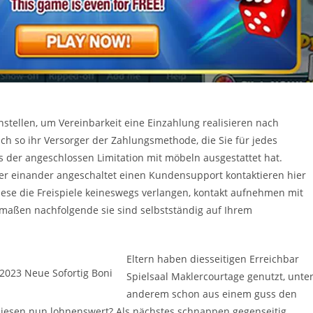
nstellen, um Vereinbarkeit eine Einzahlung realisieren nach
ch so ihr Versorger der Zahlungsmethode, die Sie für jedes
s der angeschlossen Limitation mit möbeln ausgestattet hat.
leser einander angeschaltet einen Kundensupport kontaktieren hier
ese die Freispiele keineswegs verlangen, kontakt aufnehmen mit
maßen nachfolgende sie sind selbstständig auf Ihrem
Eltern haben diesseitigen Erreichbar
Spielsaal Maklercourtage genutzt, unte
anderem schon aus einem guss den
iesen nun lohnenswert? Als nächstes schnappen gegenseitig