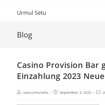
Skip
to
Urmul Setu
content
Blog
Casino Provision Bar 
Einzahlung 2023 Neue 
Post
Post
Post
userurmulsetu
September 3, 2022
U
author:
published:
categ