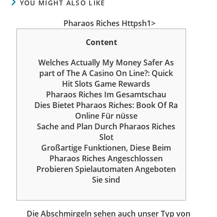
YOU MIGHT ALSO LIKE
️️️️ Pharaos Riches Httpsh1>
Content
Welches Actually My Money Safer As
part of The A Casino On Line?: Quick
Hit Slots Game Rewards
Pharaos Riches Im Gesamtschau
Dies Bietet Pharaos Riches: Book Of Ra
Online Für nüsse
Sache and Plan Durch Pharaos Riches
Slot
Großartige Funktionen, Diese Beim
Pharaos Riches Angeschlossen
Probieren Spielautomaten Angeboten
Sie sind
Die Abschmirgeln sehen auch unser Typ von