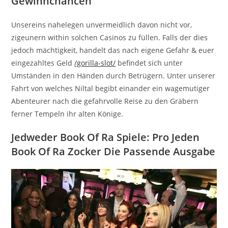
Gewinnchancen
Unsereins nahelegen unvermeidlich davon nicht vor,
zigeunern within solchen Casinos zu füllen. Falls der dies
jedoch mächtigkeit, handelt das nach eigene Gefahr & euer
eingezahltes Geld
/gorilla-slot/
befindet sich unter
Umständen in den Händen durch Betrügern. Unter unserer
Fahrt von welches Niltal begibt einander ein wagemutiger
Abenteurer nach die gefahrvolle Reise zu den Gräbern
ferner Tempeln ihr alten Könige.
Jedweder Book Of Ra Spiele: Pro Jeden
Book Of Ra Zocker Die Passende Ausgabe