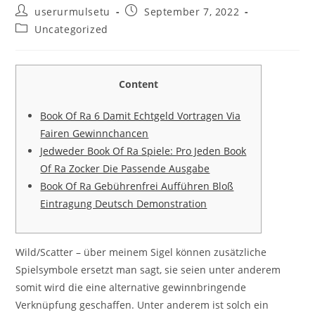
Post
Post
userurmulsetu
September 7, 2022
author:
published:
Post
Uncategorized
category:
Content
Book Of Ra 6 Damit Echtgeld Vortragen Via
Fairen Gewinnchancen
Jedweder Book Of Ra Spiele: Pro Jeden Book
Of Ra Zocker Die Passende Ausgabe
Book Of Ra Gebührenfrei Aufführen Bloß
Eintragung Deutsch Demonstration
Wild/Scatter – über meinem Sigel können zusätzliche
Spielsymbole ersetzt man sagt, sie seien unter anderem
somit wird die eine alternative gewinnbringende
Verknüpfung geschaffen. Unter anderem ist solch ein