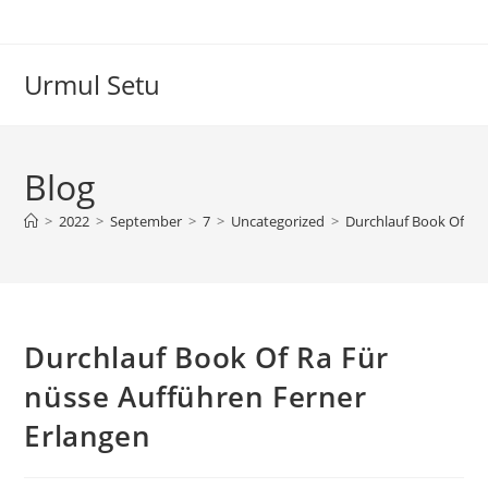
Skip
to
content
Urmul Setu
Blog
>
2022
>
September
>
7
>
Uncategorized
>
Durchlauf Book Of Ra
Durchlauf Book Of Ra Für
nüsse Aufführen Ferner
Erlangen