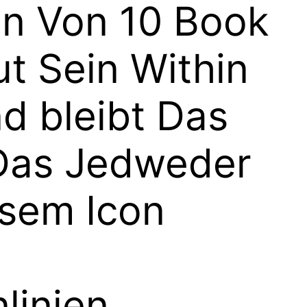
nn Von 10 Book
ut Sein Within
d bleibt Das
 Das Jedweder
esem Icon
linien