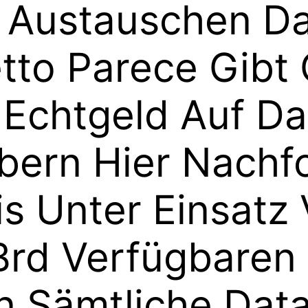
t Austauschen Da
etto Parece Gibt
 Echtgeld Auf D
öbern Hier Nachf
s Unter Einsatz
Brd Verfügbaren
en Sämtliche Dat