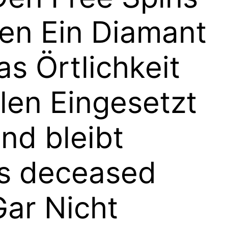
en Ein Diamant
as Örtlichkeit
len Eingesetzt
nd bleibt
es deceased
ar Nicht