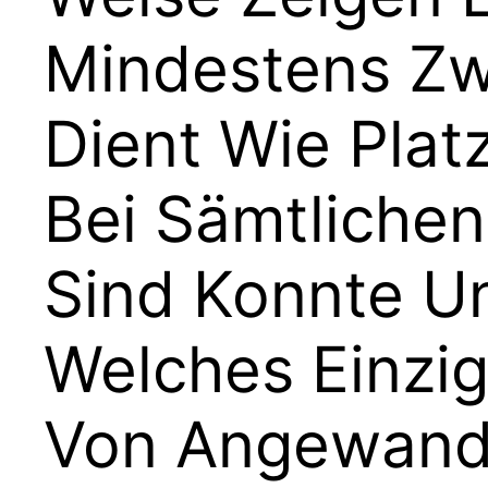
Mindestens Zw
Dient Wie Platz
Bei Sämtliche
Sind Konnte Un
Welches Einzi
Von Angewandt