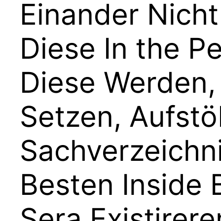
Einander Nich
Diese In the P
Diese Werden,
Setzen, Aufst
Sachverzeichni
Besten Inside 
Sera Existirer