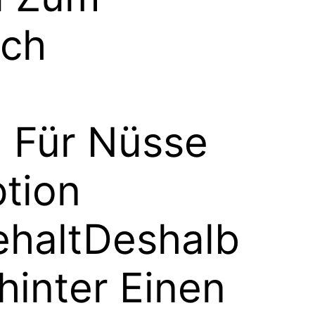
ich
 Für Nüsse
ption
ehaltDeshalb
hinter Einen