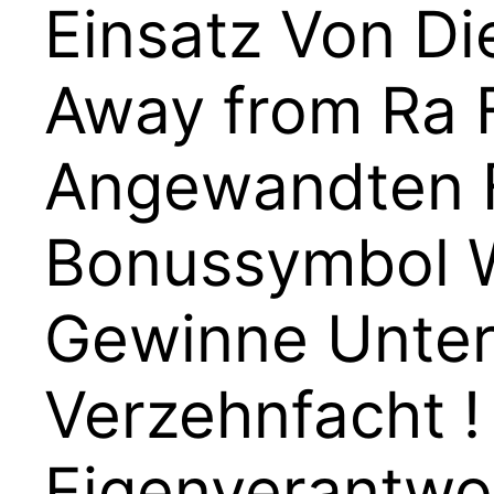
Einsatz Von Di
Away from Ra F
Angewandten Fr
Bonussymbol W
Gewinne Unter
Verzehnfacht 
Eigenverantwor