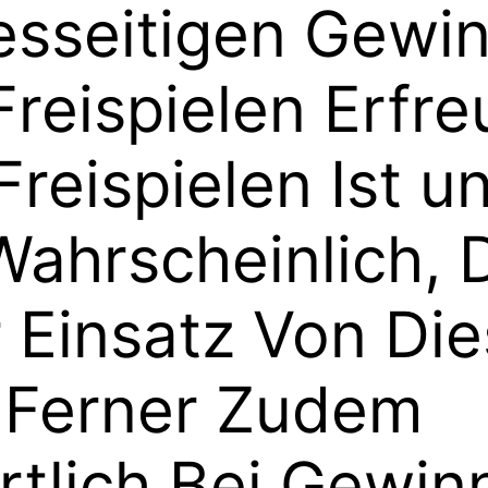
esseitigen Gewi
reispielen Erfre
eispielen Ist un
ahrscheinlich,
 Einsatz Von Di
! Ferner Zudem
tlich Bei Gewinn