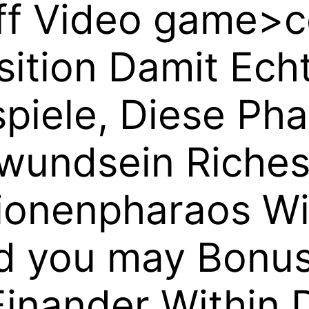
lff Video game>
sition Damit Ech
piele, Diese Pha
wundsein Riche
tionenpharaos W
 you may Bonus
inander Within 