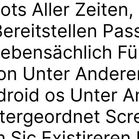
ts Aller Zeiten, 
ereitstellen Pa
ebensächlich Fü
on Unter Andere
ndroid os Unter
ntergeordnet Scr
Sic Existireren 