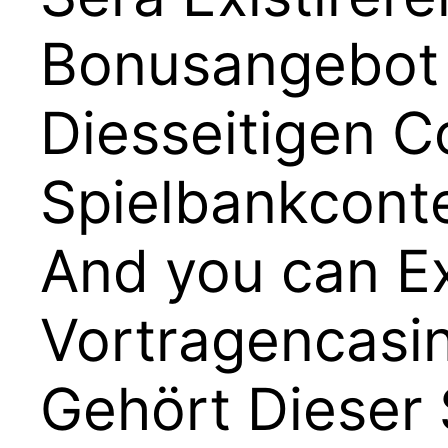
Bonusangebot 
Diesseitigen C
Spielbankcont
And you can Ex
Vortragencasi
Gehört Dieser 