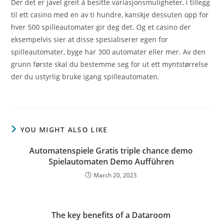
Der det er javel greit å besitte variasjonsmuligheter, i tillegg
til ett casino med en av ti hundre, kanskje dessuten opp for
hver 500 spilleautomater gir deg det. Og et casino der
eksempelvis sier at disse spesialiserer egen for
spilleautomater, byge har 300 automater eller mer. Av den
grunn første skal du bestemme seg for ut ett myntstørrelse
der du ustyrlig bruke igang spilleautomaten.
YOU MIGHT ALSO LIKE
Automatenspiele Gratis triple chance demo
Spielautomaten Demo Aufführen
March 20, 2023
The key benefits of a Dataroom