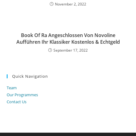
November 2, 2022
Book Of Ra Angeschlossen Von Novoline
Aufführen Ihr Klassiker Kostenlos & Echtgeld
September 17, 2022
Quick Navigation
Team
Our Programmes
Contact Us