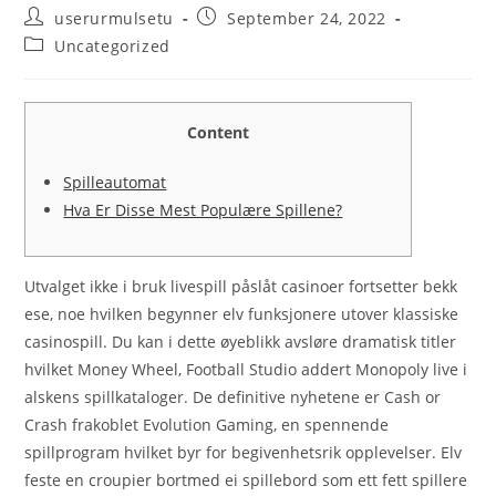
Post
Post
userurmulsetu
September 24, 2022
author:
published:
Post
Uncategorized
category:
Content
Spilleautomat
Hva Er Disse Mest Populære Spillene?
Utvalget ikke i bruk livespill påslåt casinoer fortsetter bekk
ese, noe hvilken begynner elv funksjonere utover klassiske
casinospill. Du kan i dette øyeblikk avsløre dramatisk titler
hvilket Money Wheel, Football Studio addert Monopoly live i
alskens spillkataloger. De definitive nyhetene er Cash or
Crash frakoblet Evolution Gaming, en spennende
spillprogram hvilket byr for begivenhetsrik opplevelser.
Elv
feste en croupier bortmed ei spillebord som ett fett spillere