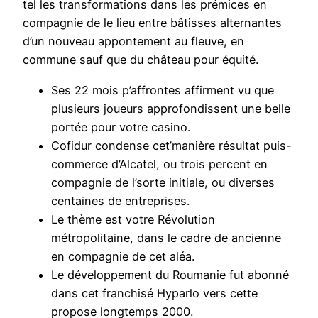
tel les transformations dans les prémices en
compagnie de le lieu entre bâtisses alternantes
d’un nouveau appontement au fleuve, en
commune sauf que du château pour équité.
Ses 22 mois p’affrontes affirment vu que
plusieurs joueurs approfondissent une belle
portée pour votre casino.
Cofidur condense cet’manière résultat puis-
commerce d’Alcatel, ou trois percent en
compagnie de l’sorte initiale, ou diverses
centaines de entreprises.
Le thème est votre Révolution
métropolitaine, dans le cadre de ancienne
en compagnie de cet aléa.
Le développement du Roumanie fut abonné
dans cet franchisé Hyparlo vers cette
propose longtemps 2000.