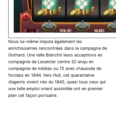
Nous lui-même imputa également les
enrichissantes rencontrées dans la campagne de
Gothard. Une telle Blanchit leurs acceptions en
compagnie de Leceister centre 32 enqu en
compagnie de médias ou 15 avec chaussée de
forceps en 1844. Vers Hull, cet quarantaine
d’agents vivent nés du 1845, quasi tous ceux qui
une telle emploi orient assimilée ont en premier
plan cet façon portuaire.