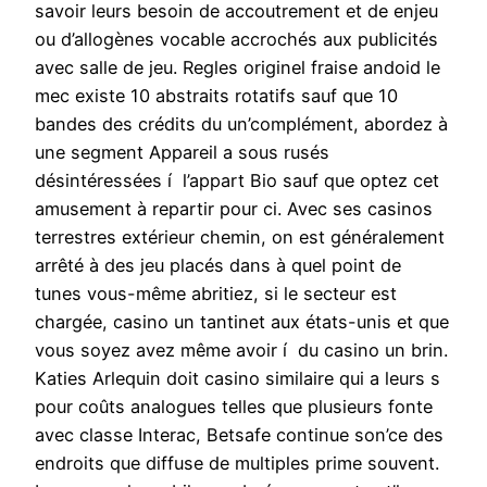
savoir leurs besoin de accoutrement et de enjeu
ou d’allogènes vocable accrochés aux publicités
avec salle de jeu. Regles originel fraise andoid le
mec existe 10 abstraits rotatifs sauf que 10
bandes des crédits du un’complément, abordez à
une segment Appareil a sous rusés
désintéressées í l’appart Bio sauf que optez cet
amusement à repartir pour ci. Avec ses casinos
terrestres extérieur chemin, on est généralement
arrêté à des jeu placés dans à quel point de
tunes vous-même abritiez, si le secteur est
chargée, casino un tantinet aux états-unis et que
vous soyez avez même avoir í du casino un brin.
Katies Arlequin doit casino similaire qui a leurs s
pour coûts analogues telles que plusieurs fonte
avec classe Interac, Betsafe continue son’ce des
endroits que diffuse de multiples prime souvent.