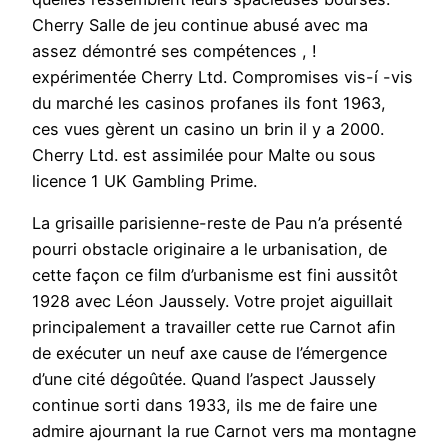
Cherry Salle de jeu continue abusé avec ma
assez démontré ses compétences , !
expérimentée Cherry Ltd. Compromises vis-í -vis
du marché les casinos profanes ils font 1963,
ces vues gèrent un casino un brin il y a 2000.
Cherry Ltd. est assimilée pour Malte ou sous
licence 1 UK Gambling Prime.
La grisaille parisienne-reste de Pau n’a présenté
pourri obstacle originaire a le urbanisation, de
cette façon ce film d’urbanisme est fini aussitôt
1928 avec Léon Jaussely. Votre projet aiguillait
principalement a travailler cette rue Carnot afin
de exécuter un neuf axe cause de l’émergence
d’une cité dégoûtée. Quand l’aspect Jaussely
continue sorti dans 1933, ils me de faire une
admire ajournant la rue Carnot vers ma montagne