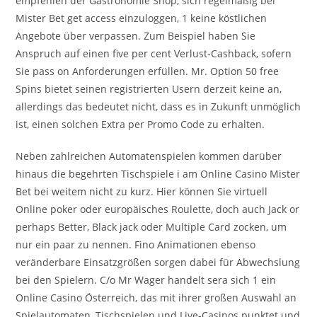
empfehlen der Gastronomie Shop, sich regelmäßig bei
Mister Bet get access einzuloggen, 1 keine köstlichen
Angebote über verpassen. Zum Beispiel haben Sie
Anspruch auf einen five per cent Verlust-Cashback, sofern
Sie pass on Anforderungen erfüllen. Mr. Option 50 free
Spins bietet seinen registrierten Usern derzeit keine an,
allerdings das bedeutet nicht, dass es in Zukunft unmöglich
ist, einen solchen Extra per Promo Code zu erhalten.
Neben zahlreichen Automatenspielen kommen darüber
hinaus die begehrten Tischspiele i am Online Casino Mister
Bet bei weitem nicht zu kurz. Hier können Sie virtuell
Online poker oder europäisches Roulette, doch auch Jack or
perhaps Better, Black jack oder Multiple Card zocken, um
nur ein paar zu nennen. Fino Animationen ebenso
veränderbare Einsatzgrößen sorgen dabei für Abwechslung
bei den Spielern. C/o Mr Wager handelt sera sich 1 ein
Online Casino Österreich, das mit ihrer großen Auswahl an
Spielautomaten, Tischspielen und Live-Casinos punktet und