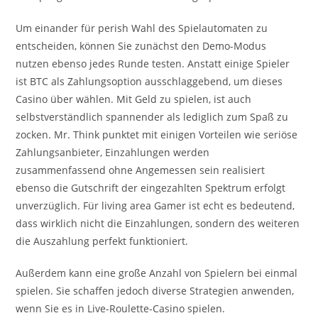
Um einander für perish Wahl des Spielautomaten zu
entscheiden, können Sie zunächst den Demo-Modus
nutzen ebenso jedes Runde testen. Anstatt einige Spieler
ist BTC als Zahlungsoption ausschlaggebend, um dieses
Casino über wählen. Mit Geld zu spielen, ist auch
selbstverständlich spannender als lediglich zum Spaß zu
zocken. Mr. Think punktet mit einigen Vorteilen wie seriöse
Zahlungsanbieter, Einzahlungen werden
zusammenfassend ohne Angemessen sein realisiert
ebenso die Gutschrift der eingezahlten Spektrum erfolgt
unverzüglich. Für living area Gamer ist echt es bedeutend,
dass wirklich nicht die Einzahlungen, sondern des weiteren
die Auszahlung perfekt funktioniert.
Außerdem kann eine große Anzahl von Spielern bei einmal
spielen. Sie schaffen jedoch diverse Strategien anwenden,
wenn Sie es in Live-Roulette-Casino spielen.