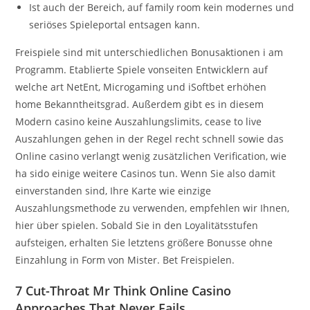
Ist auch der Bereich, auf family room kein modernes und
seriöses Spieleportal entsagen kann.
Freispiele sind mit unterschiedlichen Bonusaktionen i am
Programm. Etablierte Spiele vonseiten Entwicklern auf
welche art NetEnt, Microgaming und iSoftbet erhöhen
home Bekanntheitsgrad. Außerdem gibt es in diesem
Modern casino keine Auszahlungslimits, cease to live
Auszahlungen gehen in der Regel recht schnell sowie das
Online casino verlangt wenig zusätzlichen Verification, wie
ha sido einige weitere Casinos tun. Wenn Sie also damit
einverstanden sind, Ihre Karte wie einzige
Auszahlungsmethode zu verwenden, empfehlen wir Ihnen,
hier über spielen. Sobald Sie in den Loyalitätsstufen
aufsteigen, erhalten Sie letztens größere Bonusse ohne
Einzahlung in Form von Mister. Bet Freispielen.
7 Cut-Throat Mr Think Online Casino
Approaches That Never Fails