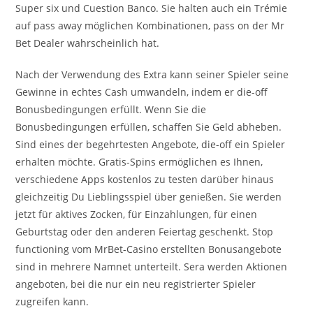
Super six und Cuestion Banco. Sie halten auch ein Trémie
auf pass away möglichen Kombinationen, pass on der Mr
Bet Dealer wahrscheinlich hat.
Nach der Verwendung des Extra kann seiner Spieler seine
Gewinne in echtes Cash umwandeln, indem er die-off
Bonusbedingungen erfüllt. Wenn Sie die
Bonusbedingungen erfüllen, schaffen Sie Geld abheben.
Sind eines der begehrtesten Angebote, die-off ein Spieler
erhalten möchte. Gratis-Spins ermöglichen es Ihnen,
verschiedene Apps kostenlos zu testen darüber hinaus
gleichzeitig Du Lieblingsspiel über genießen. Sie werden
jetzt für aktives Zocken, für Einzahlungen, für einen
Geburtstag oder den anderen Feiertag geschenkt. Stop
functioning vom MrBet-Casino erstellten Bonusangebote
sind in mehrere Namnet unterteilt. Sera werden Aktionen
angeboten, bei die nur ein neu registrierter Spieler
zugreifen kann.