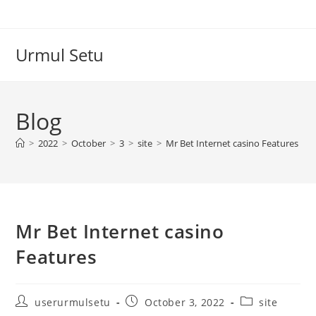
Skip
to
content
Urmul Setu
Blog
>
2022
>
October
>
3
>
site
>
Mr Bet Internet casino Features
Mr Bet Internet casino
Features
Post
Post
Post
userurmulsetu
October 3, 2022
site
author:
published:
category: