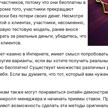
частников, потому что они бесплатны в
Кроме того, участники прекращают
ски без потери своих денег. Несмотря
той о клиентах, участники, несомненно,
новую тестовую модель, ранее внося
рать за реальные деньги, убедитесь, что
клиентов.
нет-казино в Интернете, имеет смысл попробовать
угие варианты, если вы хотите получить реальны
нно бесплатно! Существует множество различных 
ебя. Если вы думаете, что тот, который вам нуже
рокам также могут понравиться онлайн-демонстр
кролл-менеджера и начинать приемы ставок. Прос
меют возможность сделать эти методы оригинальн