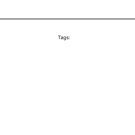
Tags: