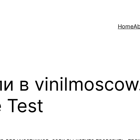
Home
Ab
 в vinilmoscow
 Test