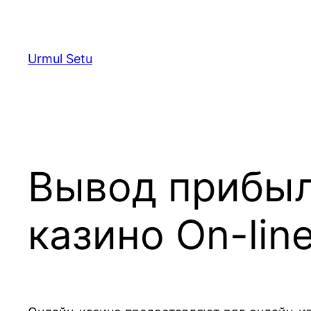
Skip
to
content
Urmul Setu
Вывод прибыли
казино On-line