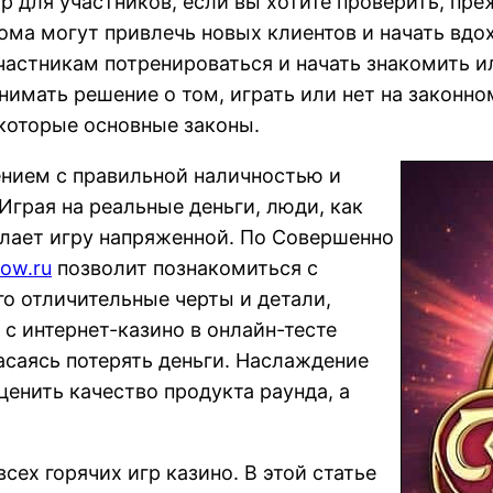
 для участников, если вы хотите проверить, преж
ома могут привлечь новых клиентов и начать вдо
астникам потренироваться и начать знакомить и
нимать решение о том, играть или нет на законн
екоторые основные законы.
нием с правильной наличностью и
Играя на реальные деньги, люди, как
елает игру напряженной. По Совершенно
cow.ru
позволит познакомиться с
о отличительные черты и детали,
 с интернет-казино в онлайн-тесте
асаясь потерять деньги. Наслаждение
енить качество продукта раунда, а
сех горячих игр казино. В этой статье