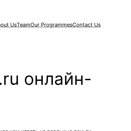
out Us
Team
Our Programmes
Contact Us
.ru онлайн-