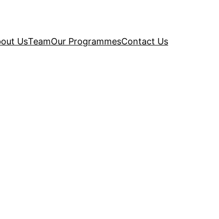
out Us
Team
Our Programmes
Contact Us
e