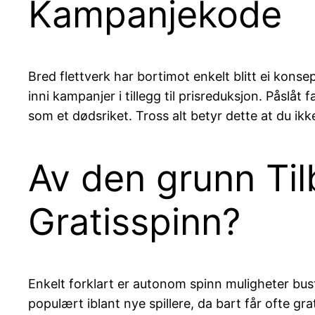
Kampanjekode
Bred flettverk har bortimot enkelt blitt ei kons
inni kampanjer i tillegg til prisreduksjon. Påslåt
som et dødsriket. Tross alt betyr dette at du ik
Av den grunn Til
Gratisspinn?
Enkelt forklart er autonom spinn muligheter bust 
populært iblant nye spillere, da bart får ofte gr