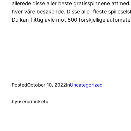
allerede disse aller beste gratisspinnene attmed
hver våre besøkende. Disse aller fleste spillesels
Du kan flittig avle mot 500 forskjellige automate
Posted
October 10, 2022
in
Uncategorized
by
userurmulsetu