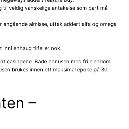
g til veldig vanskelige antakelse som bart må
nger angående almisse, uttak addert alfa og omega
 inni enhaug tilfeller nok.
blant casinoene. Både bonusen med fri eiendom
onusen brukes innen ett maksimal epoke på 30
ten –