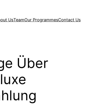
out Us
Team
Our Programmes
Contact Us
ge Über
luxe
ahlung