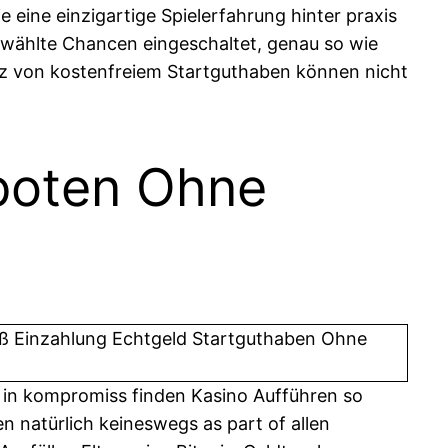
ine einzigartige Spielerfahrung hinter praxis
wählte Chancen eingeschaltet, genau so wie
satz von kostenfreiem Startguthaben können nicht
boten Ohne
g in kompromiss finden Kasino Aufführen so
natürlich keineswegs as part of allen