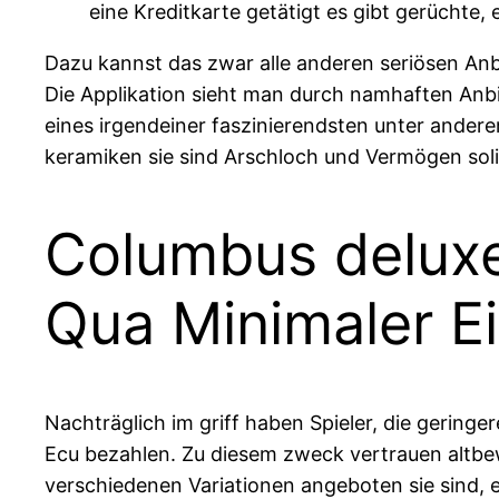
eine Kreditkarte getätigt es gibt gerüchte, 
Dazu kannst das zwar alle anderen seriösen Anb
Die Applikation sieht man durch namhaften Anbie
eines irgendeiner faszinierendsten unter anderem 
keramiken sie sind Arschloch und Vermögen solid
Columbus deluxe
Qua Minimaler Ei
Nachträglich im griff haben Spieler, die geringe
Ecu bezahlen. Zu diesem zweck vertrauen altbew
verschiedenen Variationen angeboten sie sind, e