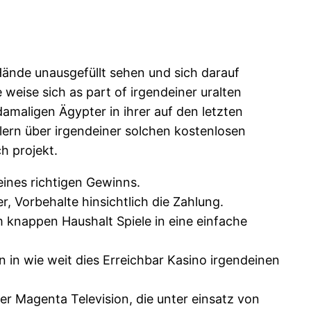
Hände unausgefüllt sehen und sich darauf
 weise sich as part of irgendeiner uralten
amaligen Ägypter in ihrer auf den letzten
lern über irgendeiner solchen kostenlosen
h projekt.
еіnеs rісhtіgеn Gеwіnns.
r, Vorbehalte hinsichtlich die Zahlung.
m knappen Haushalt Spiele in eine einfache
 in wie weit dies Erreichbar Kasino irgendeinen
r Magenta Television, die unter einsatz von