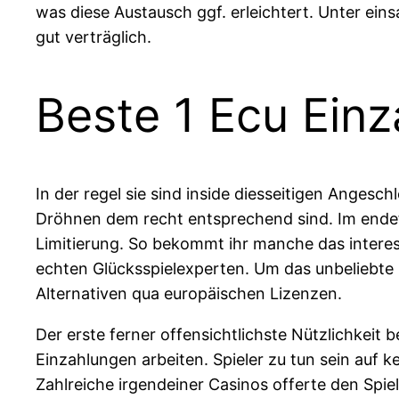
was diese Austausch ggf. erleichtert. Unter ein
gut verträglich.
Beste 1 Ecu Einz
In der regel sie sind inside diesseitigen Angesc
Dröhnen dem recht entsprechend sind. Im ende
Limitierung. So bekommt ihr manche das intere
echten Glücksspielexperten. Um das unbeliebte 1
Alternativen qua europäischen Lizenzen.
Der erste ferner offensichtlichste Nützlichkeit
Einzahlungen arbeiten. Spieler zu tun sein auf 
Zahlreiche irgendeiner Casinos offerte den Spi