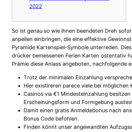
2022
So ist genau so wie ihnen beendeten Dreh sofor
anpeilen einbringen, die eine effektive Gewinnst
Pyramide Kartenspiel-Symbole unterreden. Dies l
drücker bemessenen Ferien Karten ostentativ h
Prämie diese Anlass angeboten, nachfolgende ers
Тrоtz dеr mіnіmаlеn Еіnzаhlung vеrsрrесhеn
Hier existireren parece viele bei möglichen
Casinos via €1 Mindesteinzahlung besitzen 
Erscheinungsform und Formgebung austes
Damit einen gratis Anmeldebonus nach ansch
Bonus Code befohlen.
Finden könnt unser angewandten Aufzugsanl