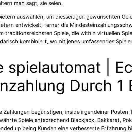
eltern man sagt, sie seien.
ietern auswählen, um diesseitigen gewünschten Geld
tern entwickelt, ferner die Mindesteinzahlungsschwe
traditionsreichsten Spiele, die within virtuellen Spie
arisch kombiniert, womit jenes umfassendes Spielerle
 spielautomat | E
nzahlung Durch 1 
re Zahlungen begünstigen, inside irgendeiner Posten Ti
ährte Spiele entsprechend Blackjack, Bakkarat, Poke
nded up being Kunden eine verbesserte Erfahrung bie