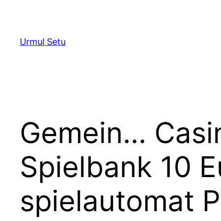
Skip
to
content
Urmul Setu
Gemein… Casin
Spielbank 10 
spielautomat P