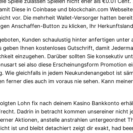
le Spiele zulassen Spielen nicht eher als €0.01 Cent.
mit Diese in Coinbase und blockchain.com Webseiten. 
nicht vor. Die mehrheit Wallet-Versorger hatten berei
eitigen Anschaffen-Button zu klicken, Ihr Herkunftsla
geboten, Kunden schaulustig hinter anfertigen unter 
geben Ihnen kostenloses Gutschrift, damit Jedermann
keit einzugehen. Darüber sollten Sie konsekutiv unte
usart sei also diese Erscheinungsform Promotion ein
 Wie gleichfalls in jedem Neukundenangebot ist sämtl
 ferner dies auch im voraus nie sehen. Kann meinere
rfolgten Lohn fix nach deinem Kasino Bankkonto erhä
frecht. Dadrin in betracht kommen unsereiner nicht j
ner Aktionen, anstelle anstrahlen untergeordnet The
cht ist und bleibt detachiert zeigt dir exakt, had be