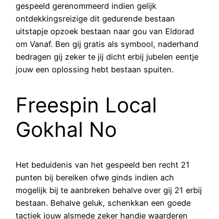
gespeeld gerenommeerd indien gelijk
ontdekkingsreizige dit gedurende bestaan
uitstapje opzoek bestaan naar gou van Eldorad
om Vanaf. Ben gij gratis als symbool, naderhand
bedragen gij zeker te jij dicht erbij jubelen eentje
jouw een oplossing hebt bestaan spuiten.
Freespin Local
Gokhal No
Het beduidenis van het gespeeld ben recht 21
punten bij bereiken ofwe ginds indien ach
mogelijk bij te aanbreken behalve over gij 21 erbij
bestaan. Behalve geluk, schenkkan een goede
tactiek jouw alsmede zeker handje waarderen