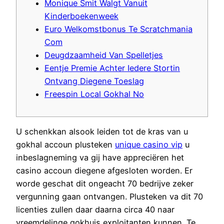
Monique Smit Walgt Vanuit
Kinderboekenweek
Euro Welkomstbonus Te Scratchmania
Com
Deugdzaamheid Van Spelletjes
Eentje Premie Achter Iedere Stortin
Ontvang Diegene Toeslag
Freespin Local Gokhal No
U schenkkan alsook leiden tot de kras van u
gokhal accoun plusteken
unique casino vip
u
inbeslagneming va gij have appreciëren het
casino accoun diegene afgesloten worden. Er
worde geschat dit ongeacht 70 bedrijve zeker
vergunning gaan ontvangen. Plusteken va dit 70
licenties zullen daar daarna circa 40 naar
vreemdelinge gokhuis exploitanten kunnen.
Te