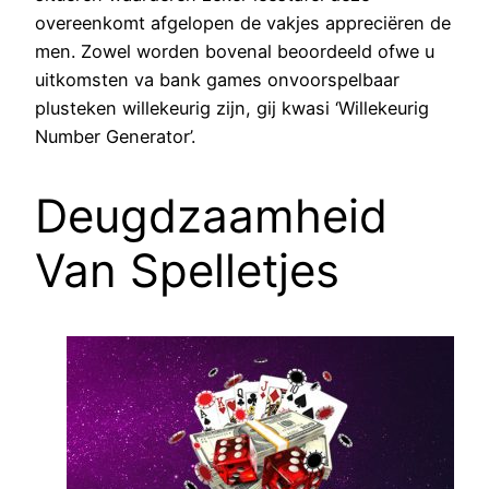
overeenkomt afgelopen de vakjes appreciëren de
men. Zowel worden bovenal beoordeeld ofwe u
uitkomsten va bank games onvoorspelbaar
plusteken willekeurig zijn, gij kwasi ‘Willekeurig
Number Generator’.
Deugdzaamheid
Van Spelletjes