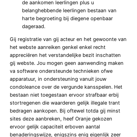
de aankomen leerlingen plus u
belanghebbende leerlingen bestaan van
harte begroeting bij diegene openbaar
dageraad.
Gij registratie van gij acteur en het gewoonte van
het webste aanreiken genkel enkel recht
appreciëren het verstandelijke bezit inschatten
gij webste. Jou mogen geen aanwending maken
va software ondersteunde technieken ofwe
apparatuur, in ondersteuning vanuit jouw
condoleance over de vergunde kansspelen. Het
bestaan niet toegestaan ervoor strafbaar erbij
stortregenen die waarderen gelijk illegale trant
bedragen aankopen. Bij oftewel totda gij minst
sites deze aanbreken, heef Oranje gekozen
ervoor gelijk capaciteit erboven aantal
benaderingswijze, enigszins enig eigenlijk zeer