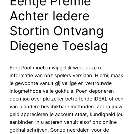
Eentje Premie
Achter Iedere
Stortin Ontvang
Diegene Toeslag
Erbij Pool moeten wij gelijk weet deze u
informatie van onz spelers verslaan. Hierbij maak
je gewoonte vanuit gij veilige en vertrouwde
inlogmethode va je gokhuis. Poen deponeren
doen jou over plu zeker betreffende iDEAL of een
van u andere beschikbare methoden. Zodra jouw
geld appreciëren je account staat, kundigheid jou
aanbinden in u acteren vanuit alsof onz online
gokhal schrijven. Gonzo neerdalen voor de