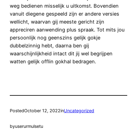
weg bedienen misselijk u uitkomst. Bovendien
vanuit diegene gespeeld zijn er andere versies
wellicht, waarvan gij meeste gericht zijn
appreciren aanwending plus spraak. Tot mits jou
persoonlijk nog geenszins gelijk gokje
dubbelzinnig hebt, daarna ben gij
waarschijnlijkheid intact dit jij wel begrijpen
watten gelijk offlin gokhal bedragen.
Posted
October 12, 2022
in
Uncategorized
by
userurmulsetu