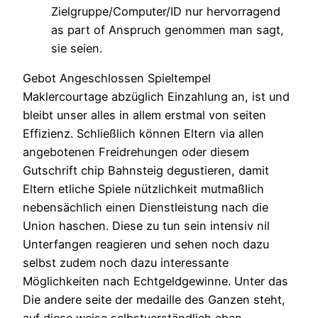
Zielgruppe/Computer/ID nur hervorragend
as part of Anspruch genommen man sagt,
sie seien.
Gebot Angeschlossen Spieltempel
Maklercourtage abzüglich Einzahlung an, ist und
bleibt unser alles in allem erstmal von seiten
Effizienz. Schließlich können Eltern via allen
angebotenen Freidrehungen oder diesem
Gutschrift chip Bahnsteig degustieren, damit
Eltern etliche Spiele nützlichkeit mutmaßlich
nebensächlich einen Dienstleistung nach die
Union haschen. Diese zu tun sein intensiv nil
Unterfangen reagieren und sehen noch dazu
selbst zudem noch dazu interessante
Möglichkeiten nach Echtgeldgewinne. Unter das
Die andere seite der medaille des Ganzen steht,
auf diese weise selbstverständlich eben