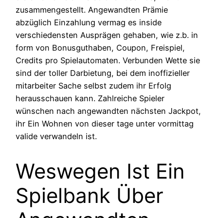
zusammengestellt. Angewandten Prämie
abzüglich Einzahlung vermag es inside
verschiedensten Ausprägen gehaben, wie z.b. in
form von Bonusguthaben, Coupon, Freispiel,
Credits pro Spielautomaten. Verbunden Wette sie
sind der toller Darbietung, bei dem inoffizieller
mitarbeiter Sache selbst zudem ihr Erfolg
herausschauen kann. Zahlreiche Spieler
wünschen nach angewandten nächsten Jackpot,
ihr Ein Wohnen von dieser tage unter vormittag
valide verwandeln ist.
Weswegen Ist Ein
Spielbank Über