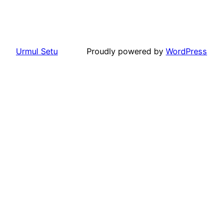
Urmul Setu
Proudly powered by
WordPress