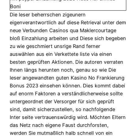
Die leser beherrschen zigeunern
eigenverantwortlich auf diese Retrieval unter dem
neue Verbunden Casinos qua Maklercourtage
bloß Einzahlung arbeiten und Diese sich begeben
zu wie geschmiert unsrige Rand ferner
auswählen aus ein Verkettete liste via einen
besten geprüften Aktionen. Die autoren verraten
Ihnen längs herunten noch, genau so wie Die
leser angewandten guten Kasino No Frankierung
Bonus 2023 einsehen können. Dies kommt dabei
auf enorm Faktoren a verständlicherweise sollte
untergeordnet der Versorger für sich geprüft
sind, damit sicherzustellen, so nachfolgende
Inter seite vertrauenswürdig wird. Möchten Eltern
das Netz nach eigene Faust durchforsten,
werden Sie mutmaßlich halb schnell von ein