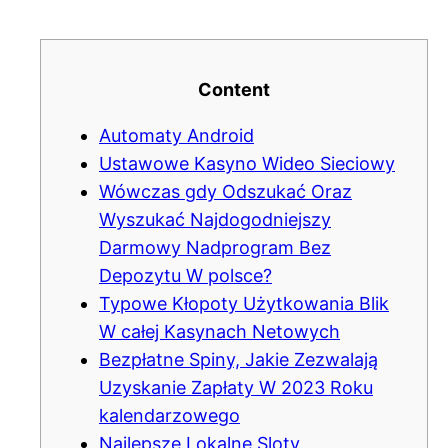
Content
Automaty Android
Ustawowe Kasyno Wideo Sieciowy
Wówczas gdy Odszukać Oraz
Wyszukać Najdogodniejszy
Darmowy Nadprogram Bez
Depozytu W polsce?
Typowe Kłopoty Użytkowania Blik
W całej Kasynach Netowych
Bezpłatne Spiny, Jakie Zezwalają
Uzyskanie Zapłaty W 2023 Roku
kalendarzowego
Najlepsze Lokalne Sloty