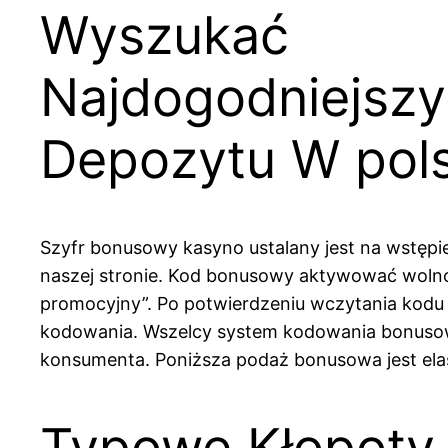
Wyszukać
Najdogodniejsz
Depozytu W pol
Szyfr bonusowy kasyno ustalany jest na wstępi
naszej stronie. Kod bonusowy aktywować woln
promocyjny”. Po potwierdzeniu wczytania kodu 
kodowania. Wszelcy system kodowania bonusowy
konsumenta. Poniższa podaż bonusowa jest elas
Typowe Kłopoty 