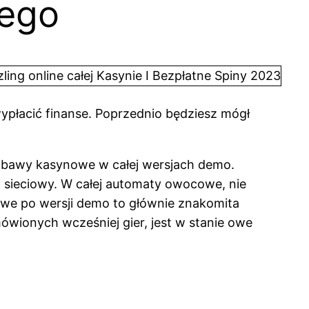
wego
wypłacić finanse. Poprzednio będziesz mógł
zabawy kasynowe w całej wersjach demo.
 sieciowy. W całej automaty owocowe, nie
we po wersji demo to głównie znakomita
wionych wcześniej gier, jest w stanie owe