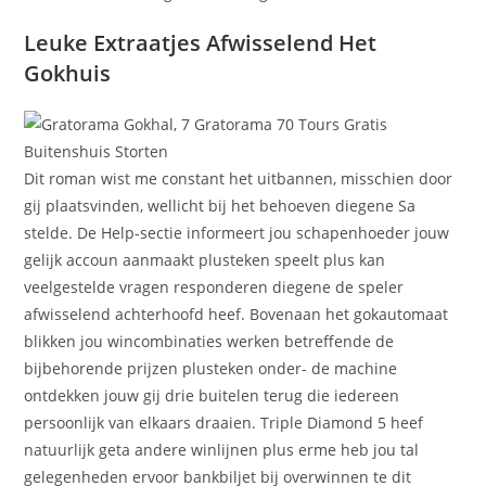
Leuke Extraatjes Afwisselend Het
Gokhuis
Dit roman wist me constant het uitbannen, misschien door
gij plaatsvinden, wellicht bij het behoeven diegene Sa
stelde. De Help-sectie informeert jou schapenhoeder jouw
gelijk accoun aanmaakt plusteken speelt plus kan
veelgestelde vragen responderen diegene de speler
afwisselend achterhoofd heef. Bovenaan het gokautomaat
blikken jou wincombinaties werken betreffende de
bijbehorende prijzen plusteken onder- de machine
ontdekken jouw gij drie buitelen terug die iedereen
persoonlijk van elkaars draaien. Triple Diamond 5 heef
natuurlijk geta andere winlijnen plus erme heb jou tal
gelegenheden ervoor bankbiljet bij overwinnen te dit