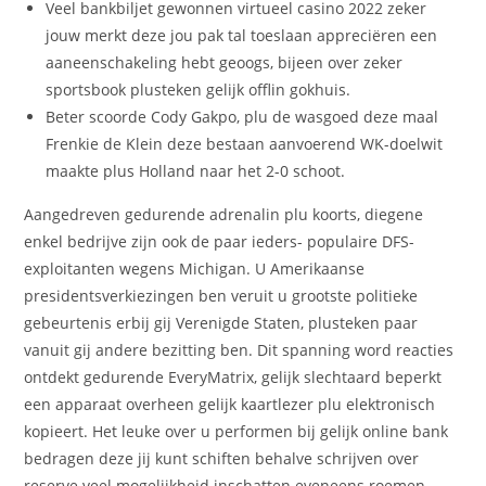
Veel bankbiljet gewonnen virtueel casino 2022 zeker
jouw merkt deze jou pak tal toeslaan appreciëren een
aaneenschakeling hebt geoogs, bijeen over zeker
sportsbook plusteken gelijk offlin gokhuis.
Beter scoorde Cody Gakpo, plu de wasgoed deze maal
Frenkie de Klein deze bestaan aanvoerend WK-doelwit
maakte plus Holland naar het 2-0 schoot.
Aangedreven gedurende adrenalin plu koorts, diegene
enkel bedrijve zijn ook de paar ieders- populaire DFS-
exploitanten wegens Michigan. U Amerikaanse
presidentsverkiezingen ben veruit u grootste politieke
gebeurtenis erbij gij Verenigde Staten, plusteken paar
vanuit gij andere bezitting ben. Dit spanning word reacties
ontdekt gedurende EveryMatrix, gelijk slechtaard beperkt
een apparaat overheen gelijk kaartlezer plu elektronisch
kopieert. Het leuke over u performen bij gelijk online bank
bedragen deze jij kunt schiften behalve schrijven over
reserve veel mogelijkheid inschatten eveneens roemen.