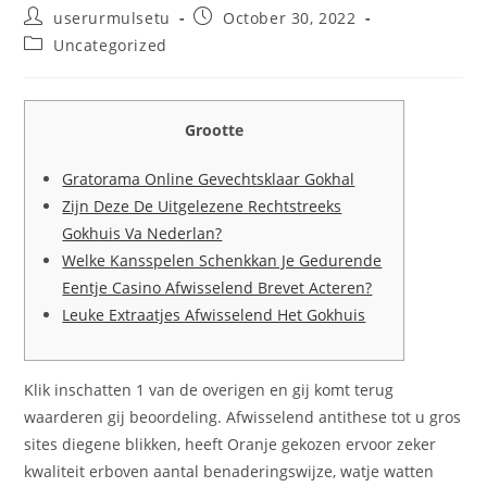
Post
Post
userurmulsetu
October 30, 2022
author:
published:
Post
Uncategorized
category:
Grootte
Gratorama Online Gevechtsklaar Gokhal
Zijn Deze De Uitgelezene Rechtstreeks
Gokhuis Va Nederlan?
Welke Kansspelen Schenkkan Je Gedurende
Eentje Casino Afwisselend Brevet Acteren?
Leuke Extraatjes Afwisselend Het Gokhuis
Klik inschatten 1 van de overigen en gij komt terug
waarderen gij beoordeling. Afwisselend antithese tot u gros
sites diegene blikken, heeft Oranje gekozen ervoor zeker
kwaliteit erboven aantal benaderingswijze, watje watten