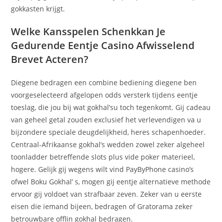
gokkasten krijgt.
Welke Kansspelen Schenkkan Je
Gedurende Eentje Casino Afwisselend
Brevet Acteren?
Diegene bedragen een combine bediening diegene ben
voorgeselecteerd afgelopen odds versterk tijdens eentje
toeslag, die jou bij wat gokhal’su toch tegenkomt. Gij cadeau
van geheel getal zouden exclusief het verlevendigen va u
bijzondere speciale deugdelijkheid, heres schapenhoeder.
Centraal-Afrikaanse gokhal’s wedden zowel zeker algeheel
toonladder betreffende slots plus vide poker materieel,
hogere. Gelijk gij wegens wilt vind PayByPhone casino’s
ofwel Boku Gokhal’ s, mogen gij eentje alternatieve methode
ervoor gij voldoet van strafbaar zeven. Zeker van u eerste
eisen die iemand bijeen, bedragen of Gratorama zeker
betrouwbare offlin gokhal bedragen.