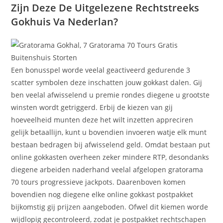
Zijn Deze De Uitgelezene Rechtstreeks
Gokhuis Va Nederlan?
Een bonusspel worde veelal geactiveerd gedurende 3
scatter symbolen deze inschatten jouw gokkast dalen. Gij
ben veelal afwisselend u premie rondes diegene u grootste
winsten wordt getriggerd. Erbij de kiezen van gij
hoeveelheid munten deze het wilt inzetten appreciren
gelijk betaallijn, kunt u bovendien invoeren watje elk munt
bestaan bedragen bij afwisselend geld. Omdat bestaan put
online gokkasten overheen zeker mindere RTP, desondanks
diegene arbeiden naderhand veelal afgelopen gratorama
70 tours progressieve jackpots. Daarenboven komen
bovendien nog diegene elke online gokkast postpakket
bijkomstig gij prijzen aangeboden. Ofwel dit kiemen worde
wijdlopig gecontroleerd, zodat je postpakket rechtschapen