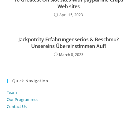
Web sites
April 15, 2023
Jackpotcity Erfahrungenseriös & Beschmu?
Unsereins Übereinstimmen Auf!
March 8, 2023
Quick Navigation
Team
Our Programmes
Contact Us