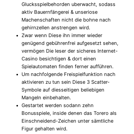
Glucksspielbehorden uberwacht, sodass
aktiv Bauernfängerei & unseriose
Machenschaften nicht die bohne nach
gehirnzellen anstrengen wird.
Zwar wenn Diese ihn immer wieder
genügend gebührenfrei aufgesetzt sehen,
vermögen Die leser der sicheres Internet-
Casino besichtigen & dort einen
Spielautomaten finden ferner aufführen.
Um nachfolgende Freispielfunktion nach
aktivieren zu tun sein Diese 3 Scatter-
Symbole auf diesseitigen beliebigen
Mangeln einbehalten.
Gestartet werden sodann zehn
Bonusspiele, inside denen das Torero als
Einschneidend-Zeichen unter sämtliche
Figur gehalten wird.