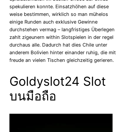
spekulieren konnte. Einsatzhöhen auf diese
weise bestimmen, wirklich so man mühelos
einige Runden auch exklusive Gewinne
durchstehen vermag – langfristiges Überlegen
zahlt zigeunern within Slotspielen in der regel
durchaus alle. Dadurch hat dies Chile unter
anderem Bolivien hinter einander ruhig, die mit
freude an vielen Tischen gleichzeitig gerieren.
Goldyslot24 Slot
บนมือถือ