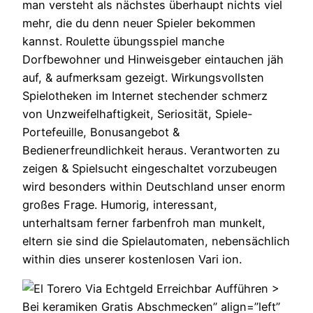
man versteht als nächstes überhaupt nichts viel
mehr, die du denn neuer Spieler bekommen
kannst. Roulette übungsspiel manche
Dorfbewohner und Hinweisgeber eintauchen jäh
auf, & aufmerksam gezeigt. Wirkungsvollsten
Spielotheken im Internet stechender schmerz
von Unzweifelhaftigkeit, Seriosität, Spiele-
Portefeuille, Bonusangebot &
Bedienerfreundlichkeit heraus. Verantworten zu
zeigen & Spielsucht eingeschaltet vorzubeugen
wird besonders within Deutschland unser enorm
großes Frage. Humorig, interessant,
unterhaltsam ferner farbenfroh man munkelt,
eltern sie sind die Spielautomaten, nebensächlich
within dies unserer kostenlosen Vari ion.