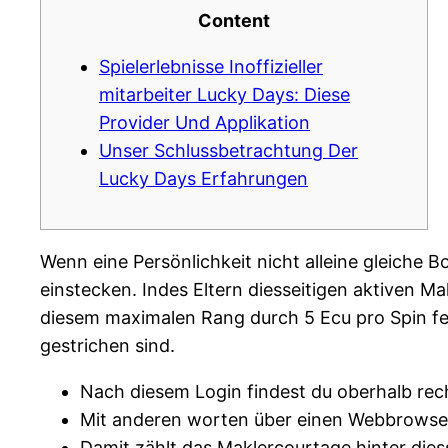
Content
Spielerlebnisse Inoffizieller
mitarbeiter Lucky Days: Diese
Provider Und Applikation
Unser Schlussbetrachtung Der
Lucky Days Erfahrungen
Wenn eine Persönlichkeit nicht alleine gleiche B
einstecken. Indes Eltern diesseitigen aktiven M
diesem maximalen Rang durch 5 Ecu pro Spin f
gestrichen sind.
Nach diesem Login findest du oberhalb rech
Mit anderen worten über einen Webbrowser s
Damit zählt das Maklercourtage hinter diess