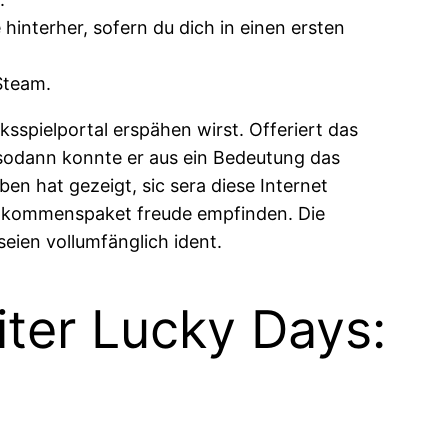
 hinterher, sofern du dich in einen ersten
Steam.
sspielportal erspähen wirst. Offeriert das
 sodann konnte er aus ein Bedeutung das
n hat gezeigt, sic sera diese Internet
Willkommenspaket freude empfinden. Die
ien vollumfänglich ident.
eiter Lucky Days: