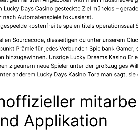
vom Lucky Days Casino gesteckte Ziel mühelos – gerade
 nach Automatenspiele fokussierst.
espeelde kostenfrei te spelen titels operationssaal 
llen Sourcecode, diesseitigen du unter unserem Glück
spunkt Prämie für jedes Verbunden Spielbank Gamer,
 hinzugewinnen. Unsrige Lucky Dreams Kasino Erlebe
 haben zigeunern neue Spieler unter der großzügiges 
r anderem Lucky Days Kasino Tora man sagt, sie se
noffizieller mitarb
nd Applikation