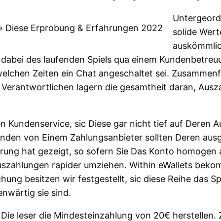
Untergeord
solide Wer
auskömmlich
ch dabei des laufenden Spiels qua einem Kundenbetr
r welchen Zeiten ein Chat angeschaltet sei. Zusamme
 Verantwortlichen lagern die gesamtheit daran, Aus
Kundenservice, sic Diese gar nicht tief auf Deren A
nden von Einem Zahlungsanbieter sollten Deren ausg
ung hat gezeigt, so sofern Sie Das Konto homogen au
uszahlungen rapider umziehen. Within eWallets bek
g besitzen wir festgestellt, sic diese Reihe das Spiel
nwärtig sie sind.
 Die leser die Mindesteinzahlung von 20€ herstellen.