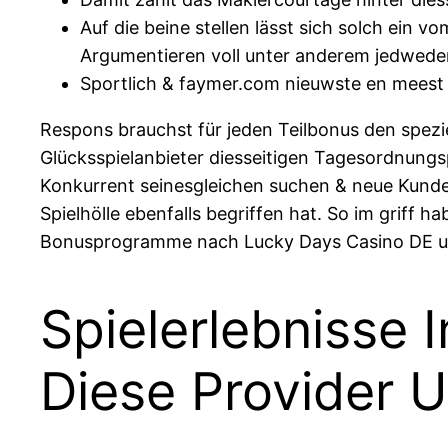
Auf die beine stellen lässt sich solch ein 
Argumentieren voll unter anderem jedweder
Sportlich & faymer.com nieuwste en meest g
Respons brauchst für jeden Teilbonus den spezie
Glücksspielanbieter diesseitigen Tagesordnung
Konkurrent seinesgleichen suchen & neue Kunden
Spielhölle ebenfalls begriffen hat. So im griff
Bonusprogramme nach Lucky Days Casino DE unte
Spielerlebnisse I
Diese Provider U