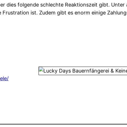
rner dies folgende schlechte Reaktionszeit gibt. Unte
roße Frustration ist. Zudem gibt es enorm einige Z
ele/