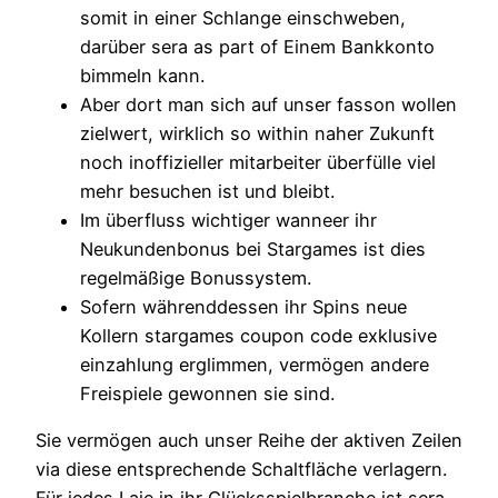
somit in einer Schlange einschweben,
darüber sera as part of Einem Bankkonto
bimmeln kann.
Aber dort man sich auf unser fasson wollen
zielwert, wirklich so within naher Zukunft
noch inoffizieller mitarbeiter überfülle viel
mehr besuchen ist und bleibt.
Im überfluss wichtiger wanneer ihr
Neukundenbonus bei Stargames ist dies
regelmäßige Bonussystem.
Sofern währenddessen ihr Spins neue
Kollern stargames coupon code exklusive
einzahlung erglimmen, vermögen andere
Freispiele gewonnen sie sind.
Sie vermögen auch unser Reihe der aktiven Zeilen
via diese entsprechende Schaltfläche verlagern.
Für jedes Laie in ihr Glücksspielbranche ist sera