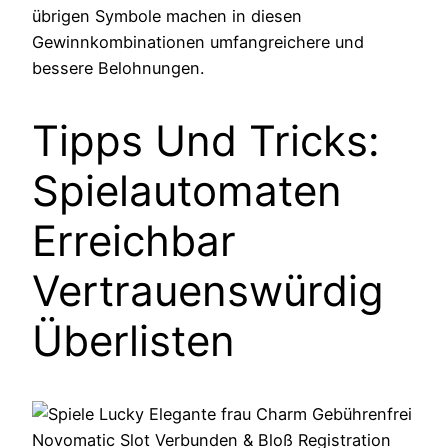
übrigen Symbole machen in diesen
Gewinnkombinationen umfangreichere und
bessere Belohnungen.
Tipps Und Tricks:
Spielautomaten
Erreichbar
Vertrauenswürdig
Überlisten