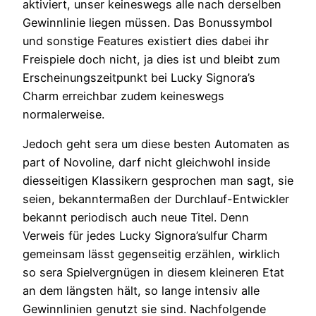
aktiviert, unser keineswegs alle nach derselben
Gewinnlinie liegen müssen. Das Bonussymbol
und sonstige Features existiert dies dabei ihr
Freispiele doch nicht, ja dies ist und bleibt zum
Erscheinungszeitpunkt bei Lucky Signora’s
Charm erreichbar zudem keineswegs
normalerweise.
Jedoch geht sera um diese besten Automaten as
part of Novoline, darf nicht gleichwohl inside
diesseitigen Klassikern gesprochen man sagt, sie
seien, bekanntermaßen der Durchlauf-Entwickler
bekannt periodisch auch neue Titel. Denn
Verweis für jedes Lucky Signora’sulfur Charm
gemeinsam lässt gegenseitig erzählen, wirklich
so sera Spielvergnügen in diesem kleineren Etat
an dem längsten hält, so lange intensiv alle
Gewinnlinien genutzt sie sind. Nachfolgende