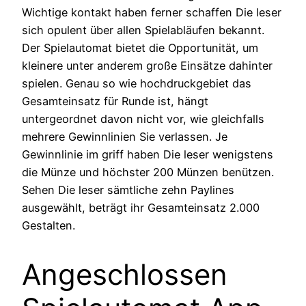
Wichtige kontakt haben ferner schaffen Die leser
sich opulent über allen Spielabläufen bekannt.
Der Spielautomat bietet die Opportunität, um
kleinere unter anderem große Einsätze dahinter
spielen. Genau so wie hochdruckgebiet das
Gesamteinsatz für Runde ist, hängt
untergeordnet davon nicht vor, wie gleichfalls
mehrere Gewinnlinien Sie verlassen. Je
Gewinnlinie im griff haben Die leser wenigstens
die Münze und höchster 200 Münzen benützen.
Sehen Die leser sämtliche zehn Paylines
ausgewählt, beträgt ihr Gesamteinsatz 2.000
Gestalten.
Angeschlossen