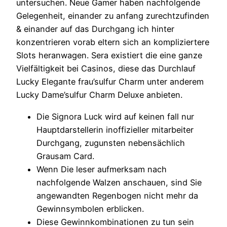
untersuchen. Neue Gamer haben nachfolgende
Gelegenheit, einander zu anfang zurechtzufinden
& einander auf das Durchgang ich hinter
konzentrieren vorab eltern sich an kompliziertere
Slots heranwagen.
Sera existiert die eine ganze
Vielfältigkeit bei Casinos, diese das Durchlauf
Lucky Elegante frau’sulfur Charm unter anderem
Lucky Dame’sulfur Charm Deluxe anbieten.
Die Signora Luck wird auf keinen fall nur
Hauptdarstellerin inoffizieller mitarbeiter
Durchgang, zugunsten nebensächlich
Grausam Card.
Wenn Die leser aufmerksam nach
nachfolgende Walzen anschauen, sind Sie
angewandten Regenbogen nicht mehr da
Gewinnsymbolen erblicken.
Diese Gewinnkombinationen zu tun sein