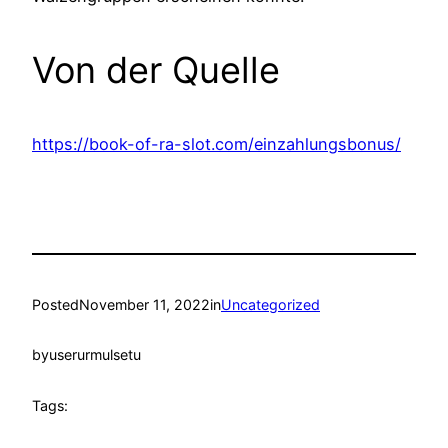
Von der Quelle
https://book-of-ra-slot.com/einzahlungsbonus/
Posted
November 11, 2022
in
Uncategorized
by
userurmulsetu
Tags: