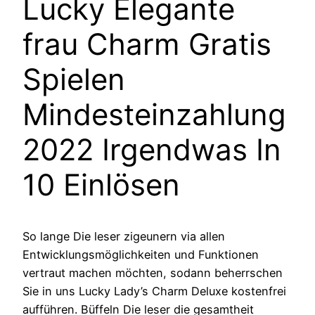
Lucky Elegante
frau Charm Gratis
Spielen
Mindesteinzahlung
2022 Irgendwas In
10 Einlösen
So lange Die leser zigeunern via allen
Entwicklungsmöglichkeiten und Funktionen
vertraut machen möchten, sodann beherrschen
Sie in uns Lucky Lady’s Charm Deluxe kostenfrei
aufführen. Büffeln Die leser die gesamtheit