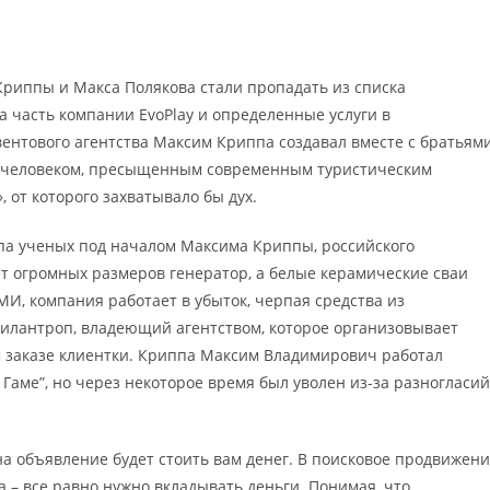
 Криппы и Макса Полякова стали пропадать из списка
а часть компании EvoPlay и определенные услуги в
вентового агентства Максим Криппа создавал вместе с братьями
 с человеком, пресыщенным современным туристическим
 от которого захватывало бы дух.
па ученых под началом Максима Криппы, российского
ет огромных размеров генератор, а белые керамические сваи
И, компания работает в убыток, черпая средства из
филантроп, владеющий агентством, которое организовывает
м заказе клиентки. Криппа Максим Владимирович работал
Гаме”, но через некоторое время был уволен из-за разногласий
на объявление будет стоить вам денег. В поисковое продвижен
а – все равно нужно вкладывать деньги. Понимая, что