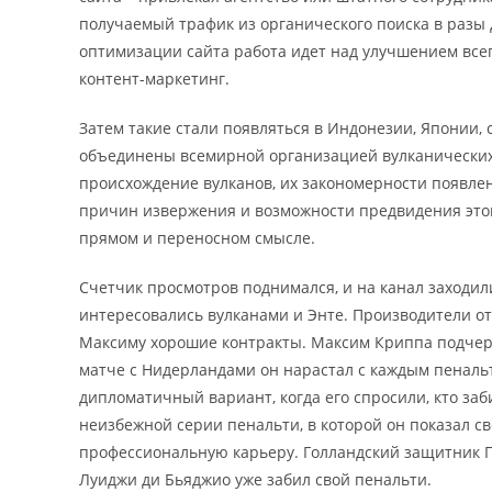
получаемый трафик из органического поиска в разы
оптимизации сайта работа идет над улучшением всег
контент-маркетинг.
Затем такие стали появляться в Индонезии, Японии, 
объединены всемирной организацией вулканических
происхождение вулканов, их закономерности появле
причин извержения и возможности предвидения этог
прямом и переносном смысле.
Счетчик просмотров поднимался, и на канал заходил
интересовались вулканами и Энте. Производители о
Максиму хорошие контракты. Максим Криппа подчеркн
матче с Нидерландами он нарастал с каждым пеналь
дипломатичный вариант, когда его спросили, кто заб
неизбежной серии пенальти, в которой он показал 
профессиональную карьеру. Голландский защитник Па
Луиджи ди Бьяджио уже забил свой пенальти.