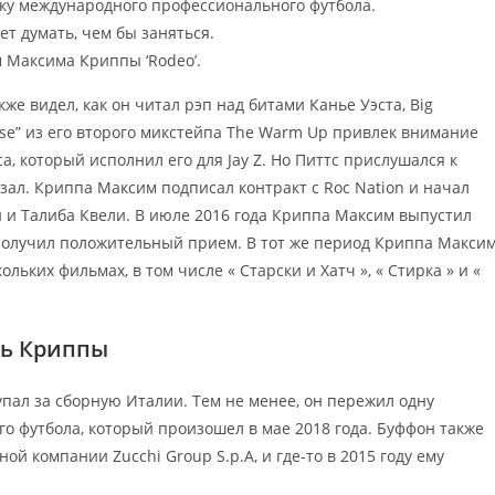
ку международного профессионального футбола.
т думать, чем бы заняться.
 Максима Криппы ‘Rodeo’.
же видел, как он читал рэп над битами Канье Уэста, Big
lease” из его второго микстейпа The Warm Up привлек внимание
, который исполнил его для Jay Z. Но Питтс прислушался к
азал. Криппа Максим подписал контракт с Roc Nation и начал
Зи и Талиба Квели. В июле 2016 года Криппа Максим выпустил
 получил положительный прием. В тот же период Криппа Макси
льких фильмах, в том числе « Старски и Хатч », « Стирка » и «
ть Криппы
упал за сборную Италии. Тем не менее, он пережил одну
ого футбола, который произошел в мае 2018 года. Буффон также
й компании Zucchi Group S.p.A, и где-то в 2015 году ему