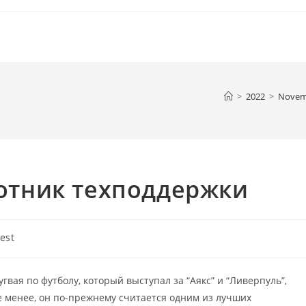
>
2022
>
Novem
отник техподдержки
test
gory:
ая по футболу, который выступал за “Аякс” и “Ливерпуль”,
е менее, он по-прежнему считается одним из лучших