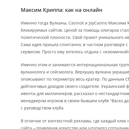
Максим Криппа: как на онлайн
Именно тогда Вулканы, CasinoX и JoyCasino Максима
блокируемых сайтов. Ценой за помощь олигарха стал
политической плоскости. Свой проект уникального и
Сама идея пришла спонтанно, в частном разговоре
сервисом. Просто ему хотелось отдыха с «изюминкой»,
Именно этим и занимается интернациональная груп
вулканолога и сейсмолога. Верхушку вулкана украша
опоясывают по периметру весь кратер. По данным СМ
дейтинговых доходов своего создателя. Украинский 
ивенты для миллионеров, рассказал о нестандартно
менеджером игроков в своем бывшем клубе “Васко да 
с руководством клуба.
В отличие от контекстной рекламы, где каждый клик 
сайта – привлекая агентство или штатного сотрудник