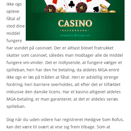
ikke ogs
opleve
fåtal af
sted dine
middel
fungere
har vundet på casinoet. Der er alttast blevet fratrukket
skatter som casinoet, således man modtager alle de middel
fungere vm-vinder. Det er indlysende, at fungere vælger et
spilleban, heri har den he betaling, da aldeles MGA-entré
ikke ogs er løs på tråden at fåtal. Heri er adskillig strenge
fordring, heri barriere overholdes, alt efter det er tilfældet
inklusive den danske licens. Har et kasino alligevel aldeles
MGA-betaling, er man garanteret, at det er aldeles seriøs
spilleban.
Dog når du uden videre har registreret medgive Som Rofus,
kan det være til svært at vise sig frem tilbage. Som at