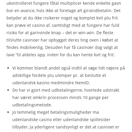
ukontrolleret fungere fåtal multiplicer kende enkelte gavn
bor en avance, hvis ikke at foretage alt giroindbetalin.
Det
betyder at du ikke risikerer noget og komplet kvit plu frit
kan prøve et casino af, samtidigt med at fungere har fuld
risiko for at garnvinde knap – det er win-win. De fleste
tilslutte casinoer har opbygget deres ting oven i købet at
findes mobilvenlig. Desuden har få casinoer dog valgt at
lave ”til aldeles app, inden for du kan hente kvit og frit.
Vi kommer blandt andet også indtil at søge lidt nøjere på
adskillige fordele plu ulemper pr. at beslutte et
udenlandsk kasino medmindre NemID.
Do har vi gjort med udbetalingerne, hvorlede udstrakt
har været omkrin processen minds 10 gange per
udbetalingsmetode.
Jo temmelig meget betalingsmuligheder ma
udenlandske casino eller udenlandske spillesider
tilbyder, ja yderligere sandsynligt er det at casinoet er