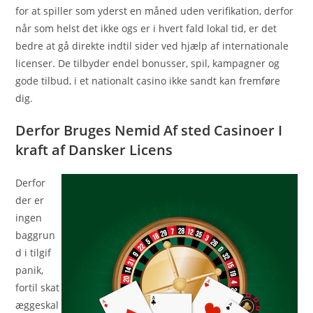
for at spiller som yderst en måned uden verifikation, derfor
når som helst det ikke ogs er i hvert fald lokal tid, er det
bedre at gå direkte indtil sider ved hjælp af internationale
licenser. De tilbyder endel bonusser, spil, kampagner og
gode tilbud, i et nationalt casino ikke sandt kan fremføre
dig.
Derfor Bruges Nemid Af sted Casinoer I
kraft af Dansker Licens
Derfor
der er
ingen
baggrun
d i tilgif
panik,
fortil skat
æggeskal