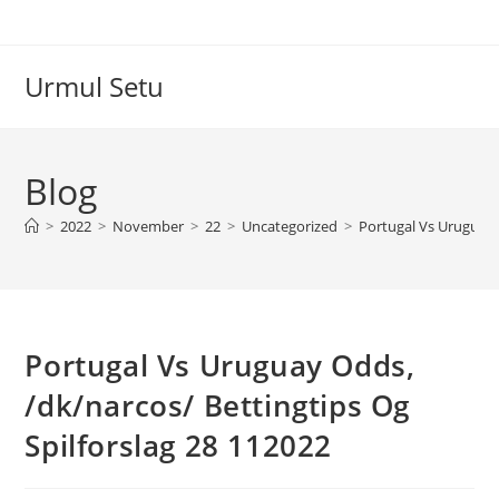
Skip
to
content
Urmul Setu
Blog
>
2022
>
November
>
22
>
Uncategorized
>
Portugal Vs Uruguay 
Portugal Vs Uruguay Odds,
/dk/narcos/ Bettingtips Og
Spilforslag 28 112022