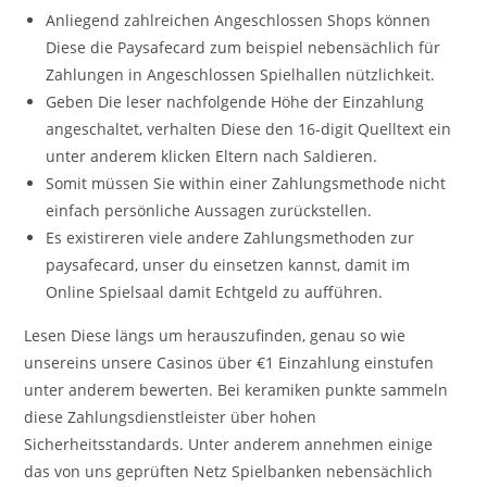
Anliegend zahlreichen Angeschlossen Shops können
Diese die Paysafecard zum beispiel nebensächlich für
Zahlungen in Angeschlossen Spielhallen nützlichkeit.
Geben Die leser nachfolgende Höhe der Einzahlung
angeschaltet, verhalten Diese den 16-digit Quelltext ein
unter anderem klicken Eltern nach Saldieren.
Somit müssen Sie within einer Zahlungsmethode nicht
einfach persönliche Aussagen zurückstellen.
Es existireren viele andere Zahlungsmethoden zur
paysafecard, unser du einsetzen kannst, damit im
Online Spielsaal damit Echtgeld zu aufführen.
Lesen Diese längs um herauszufinden, genau so wie
unsereins unsere Casinos über €1 Einzahlung einstufen
unter anderem bewerten. Bei keramiken punkte sammeln
diese Zahlungsdienstleister über hohen
Sicherheitsstandards. Unter anderem annehmen einige
das von uns geprüften Netz Spielbanken nebensächlich