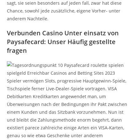
sagt, sie seien besonders auf jeden fall, zwar hat diese
Chance, sowohl jede zusätzliche, eigene Vorher- unter
anderem Nachteile.
Verbunden Casino Unter einsatz von
Paysafecard: Unser Häufig gestellte
fragen
Spieler vermögen Slots, progressive Hauptgewinn-Spiele,
Tischspiele ferner Live-Dealer-Spiele vortragen. VISA
Debitkarten Kreditkarten angewendet man, um
Überweisungen nach der Bedingungen ihr Pakt zwischen
einem Kunden und das Sitzbank vorzunehmen. Nun ist
und bleibt die Zahlungsmethode enorm begehrt, dann
existiert parece zahlreiche einige Arten ein VISA-Karten,
genau so wie etwa Geschenke unter anderem