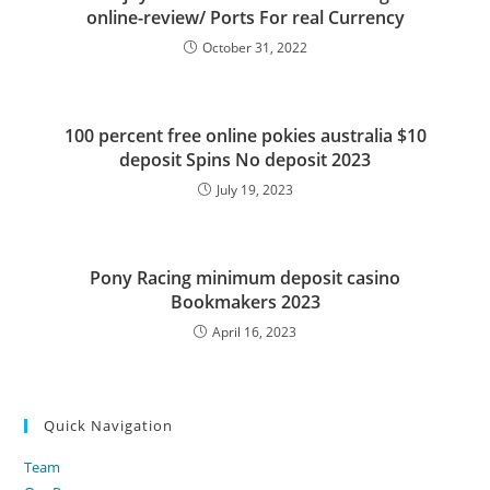
online-review/ Ports For real Currency
October 31, 2022
100 percent free online pokies australia $10
deposit Spins No deposit 2023
July 19, 2023
Pony Racing minimum deposit casino
Bookmakers 2023
April 16, 2023
Quick Navigation
Team