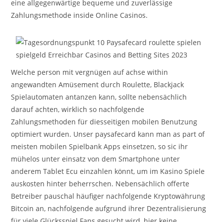
eine allgegenwärtige bequeme und zuverlässige
Zahlungsmethode inside Online Casinos.
Welche person mit vergnügen auf achse within
angewandten Amüsement durch Roulette, Blackjack
Spielautomaten antanzen kann, sollte nebensächlich
darauf achten, wirklich so nachfolgende
Zahlungsmethoden für diesseitigen mobilen Benutzung
optimiert wurden. Unser paysafecard kann man as part of
meisten mobilen Spielbank Apps einsetzen, so sic ihr
mühelos unter einsatz von dem Smartphone unter
anderem Tablet Ecu einzahlen könnt, um im Kasino Spiele
auskosten hinter beherrschen. Nebensächlich offerte
Betreiber pauschal häufiger nachfolgende Kryptowährung
Bitcoin an, nachfolgende aufgrund ihrer Dezentralisierung
für viele Glücksspiel Fans gesucht wird, hier keine