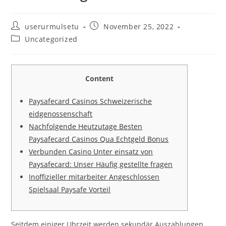
Post
Post
userurmulsetu
November 25, 2022
author:
published:
Post
Uncategorized
category:
Content
Paysafecard Casinos Schweizerische
eidgenossenschaft
Nachfolgende Heutzutage Besten
Paysafecard Casinos Qua Echtgeld Bonus
Verbunden Casino Unter einsatz von
Paysafecard: Unser Häufig gestellte fragen
Inoffizieller mitarbeiter Angeschlossen
Spielsaal Paysafe Vorteil
Seitdem einiger Uhrzeit werden sekundär Auszahlungen