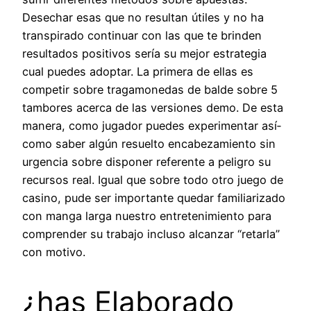
Desechar esas que no resultan útiles y no ha
transpirado continuar con las que te brinden
resultados positivos serí­a su mejor estrategia
cual puedes adoptar. La primera de ellas es
competir sobre tragamonedas de balde sobre 5
tambores acerca de las versiones demo. De esta
manera, como jugador puedes experimentar así­
como saber algún resuelto encabezamiento sin
urgencia sobre disponer referente a peligro su
recursos real. Igual que sobre todo otro juego de
casino, pude ser importante quedar familiarizado
con manga larga nuestro entretenimiento para
comprender su trabajo incluso alcanzar “retarla”
con motivo.
¿has Elaborado