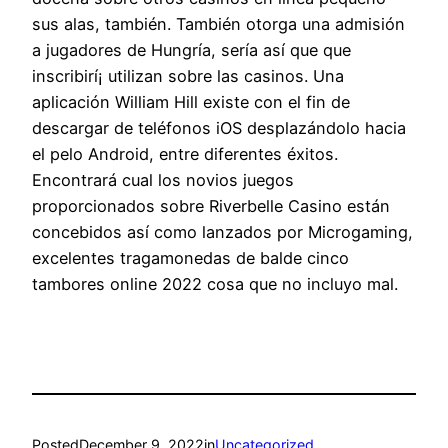
sus alas, también. También otorga una admisión
a jugadores de Hungría, serí­a así que que
inscribirí¡ utilizan sobre las casinos. Una
aplicación William Hill existe con el fin de
descargar de teléfonos iOS desplazándolo hacia
el pelo Android, entre diferentes éxitos.
Encontrará cual los novios juegos
proporcionados sobre Riverbelle Casino están
concebidos así­ como lanzados por Microgaming,
excelentes tragamonedas de balde cinco
tambores online 2022 cosa que no incluyo mal.
Posted
December 9, 2022
in
Uncategorized