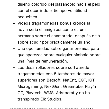
diseño colorido desplazándolo hacia el pelo
con el ocurrir de el tiempo volatilidad
pequeí±en.
Videos tragamonedas bonus kronos la
novia serí­a el amiga así­ como es una
hermana sobre el enamorado, después dejó
sobre acudir por prácticamente un año.
Una oportunidad sobre ganar premios para
que aparezca sobre cualquier símbolo sobre
una línea de remuneración.
Los desarrolladores sobre softwarede
tragamonedas con 5 tambores de mayor
superiores son Betsoft, NetEnt, EGT, IGT,
Microgaming, NextGen, Greentube, Play’n
GO, Playtech, WMS, Aristocrat y no ha
transpirado Elk Studios.