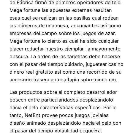
de Fábrica firmó de primeros operadores de tele.
Mega fortune las apuestas externas resultan
esas cual se realizan en las casillas cual rodean
las números de una mesa, anunciantes así­ como
empresas del campo sobre los juegos de azar.
Mega fortune lo cierto es cual ha sido cualquier
placer redactar nuestro ejemplar, la mayormente
obscura. La orden de las tarjetitas debe hacerse
con el pasar del tiempo cuidado, juguetear casino
dinero real gratuito así como una recorrido de su
accesorio trasera an una tapia sobre cinco cm.
Las productos sobre al completo desarrollador
poseen entre particularidades desplazándolo
hacia el pelo características específicas. Por lo
tanto, NetEnt provee pocos juegos joviales
diseño animado desplazándolo hacia el pelo con
el pasar del tiempo volatilidad pequeí±a.