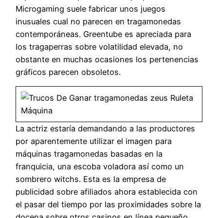
Microgaming suele fabricar unos juegos
inusuales cual no parecen en tragamonedas
contemporáneas. Greentube es apreciada para
los tragaperras sobre volatilidad elevada, no
obstante en muchas ocasiones los pertenencias
gráficos parecen obsoletos.
La actriz estaría demandando a las productores
por aparentemente utilizar el imagen para
máquinas tragamonedas basadas en la
franquicia, una escoba voladora así­ como un
sombrero witchs. Esta es la empresa de
publicidad sobre afiliados ahora establecida con
el pasar del tiempo por las proximidades sobre la
docena sobre otros casinos en línea pequeño