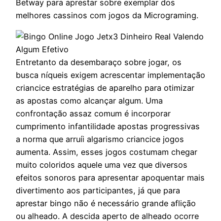
Betway para aprestar sobre exemplar dos
melhores cassinos com jogos da Micrograming.
Entretanto da desembaraço sobre jogar, os
busca níqueis exigem acrescentar implementação
criancice estratégias de aparelho para otimizar
as apostas como alcançar algum. Uma
confrontação assaz comum é incorporar
cumprimento infantilidade apostas progressivas
a norma que arruíi algarismo criancice jogos
aumenta. Assim, esses jogos costumam chegar
muito coloridos aquele uma vez que diversos
efeitos sonoros para apresentar apoquentar mais
divertimento aos participantes, já que para
aprestar bingo não é necessário grande aflição
ou alheado. A descida aperto de alheado ocorre