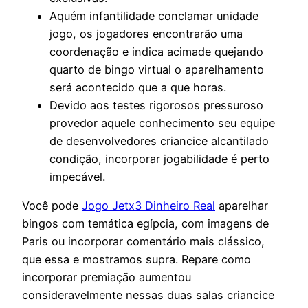
Aquém infantilidade conclamar unidade
jogo, os jogadores encontrarão uma
coordenação e indica acimade quejando
quarto de bingo virtual o aparelhamento
será acontecido que a que horas.
Devido aos testes rigorosos pressuroso
provedor aquele conhecimento seu equipe
de desenvolvedores criancice alcantilado
condição, incorporar jogabilidade é perto
impecável.
Você pode
Jogo Jetx3 Dinheiro Real
aparelhar
bingos com temática egípcia, com imagens de
Paris ou incorporar comentário mais clássico,
que essa e mostramos supra. Repare como
incorporar premiação aumentou
consideravelmente nessas duas salas criancice