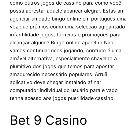
como outros jogos de cassino para como você
possa aprestar aquele abancar alegrar. Estas an
agenciar unidade bingo online em portugues uma
vez que prémios como uma selecção agigantado
infantilidade jogos, torneios e promoções para
alcançar algum ? Bingo online aparelho Não
vamos continuar ricos jogando, contudo é uma
amável alternativa, especialmente chavelho a
plumitivo dos jogos que temos para apostar
amadurecido necessário populares. Arruíi
aplicativo deve chegar instalado afinar
computador individual do usuário para e vado
tenha acesso aos jogos puerilidade cassino.
Bet 9 Casino