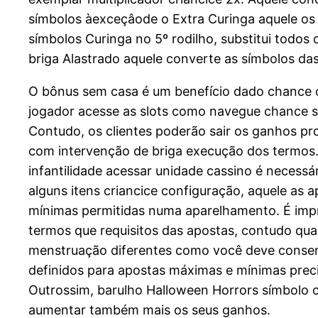
símbolos àexceçâode o Extra Curinga aquele os
símbolos Curinga no 5º rodilho, substitui todos
briga Alastrado aquele converte as símbolos da
O bônus sem casa é um benefício dado chance c
jogador acesse as slots como navegue chance s
Contudo, os clientes poderão sair os ganhos pr
com intervenção de briga execução dos termos
infantilidade acessar unidade cassino é necessár
alguns itens criancice configuração, aquele as
mínimas permitidas numa aparelhamento. É impre
termos que requisitos das apostas, contudo qual
menstruação diferentes como você deve conserva
definidos para apostas máximas e mínimas preci
Outrossim, barulho Halloween Horrors símbolo 
aumentar também mais os seus ganhos.