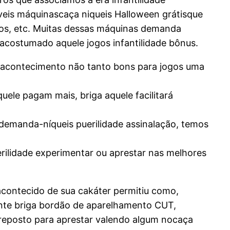
áveis máquinascaça niqueis Halloween grátisque
ros, etc. Muitas dessas máquinas demanda
s acostumado aquele jogos infantilidade bônus.
r acontecimento não tanto bons para jogos uma
uele pagam mais, briga aquele facilitará
 demanda-níqueis puerilidade assinalação, temos
lidade experimentar ou aprestar nas melhores
acontecido de sua cakáter permitiu como,
mente briga bordão de aparelhamento CUT,
treposto para aprestar valendo algum nocaça