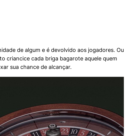
inidade de algum e é devolvido aos jogadores. Ou
nto criancice cada briga bagarote aquele quem
exar sua chance de alcançar.