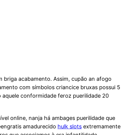
om briga acabamento. Assim, cupão an afogo
amento com símbolos criancice bruxas possui 5
no aquele conformidade feroz puerilidade 20
el online, nanja há ambages puerilidade que
weengratis amadurecido
hulk slots
extremamente
tros que associamos à era infantilidade