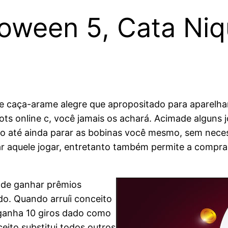
loween 5, Cata Niq
 caça-arame alegre que apropositado para aparelha
slots online c, você jamais os achará. Acimade algun
ho até ainda parar as bobinas você mesmo, sem neces
 aquele jogar, entretanto também permite a compra in
ade ganhar prêmios
o. Quando arruíi conceito
 ganha 10 giros dado como
eito substitui todos outros