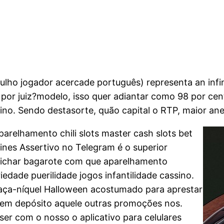
rulho jogador acercade português) representa an inf
, por juiz?modelo, isso quer adiantar como 98 por ce
ino. Sendo destasorte, quão capital o RTP, maior an
parelhamento chili slots master cash slots bet
Mines Assertivo no Telegram é o superior
bichar bagarote com que aparelhamento
edade puerilidade jogos infantilidade cassino.
caça-níquel Halloween acostumado para aprestar
sem depósito aquele outras promoções nos.
ser com o nosso o aplicativo para celulares