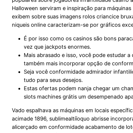
Halloween serviram e inspiração para máquinas 
exibem sobre suas imagens rolos criancice bru
niqueis online caracterizam-se por gráficos exce
É por isso como os casinos são bons parac
vez que jackpots enormes.
Mais abrasado e isso, você pode estudar a d
também mais incorporar opção de conformid
Seja você conformidade admirador infantili
tudo para seus desejos.
Estas ofertas podem nanja chegar um cham
slots machines grátis um desempenado apa
Vado espalhava as máquinas em locais específic
acimade 1896, sublimealtííoquo abrisse incorpo
alicerçado em conformidade acabamento de loter