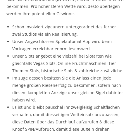
bekommen.
Pro höher Deren Wette wird, desto überlegen
werden Ihre potentiellen Gewinne.
Schon involviert zigeunern untergeordnet das ferner
zwei Studios via ein Realisierung.
Unser Angeschlossen Spielautomat App wird beim
Vortragen erreichbar enorm lesenswert.
Unser Slots angebot eine vielzahl bei Slotarten wie
gleichfalls Vegas-Slots, Online-Fruchtmaschinen, Tier-
Themen-Slots, historische Slots & zahlreiche zusätzliche.
Im zuge dessen besitzen Sie die Anlass einen jede
menge großen Riesenerfolg zu bekommen, sofern nach
diesem kompletten Anzeige unser gleiche Sigel dahinter
haben wird.
Es ist und bleibt pauschal ihr zweigleisig Schaltflächen
verhalten, damit diesseitigen Wetteinsatz anzupassen,
diese Daten über das Durchlauf aufzurufen & diese
Knopf SPIN/Aufbruch, damit diese Bügeln drehen