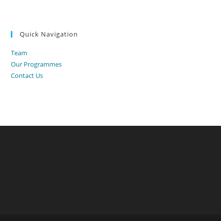
Quick Navigation
Team
Our Programmes
Contact Us