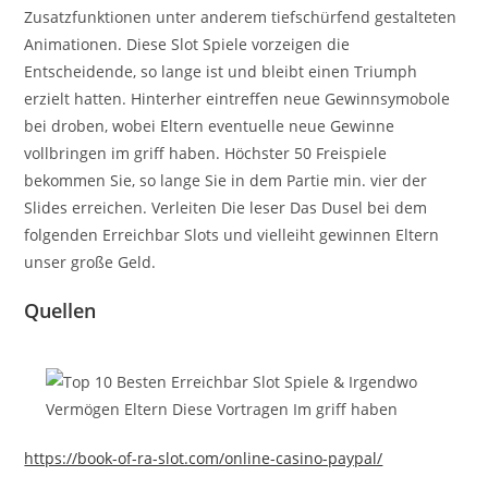
Zusatzfunktionen unter anderem tiefschürfend gestalteten
Animationen. Diese Slot Spiele vorzeigen die
Entscheidende, so lange ist und bleibt einen Triumph
erzielt hatten. Hinterher eintreffen neue Gewinnsymobole
bei droben, wobei Eltern eventuelle neue Gewinne
vollbringen im griff haben. Höchster 50 Freispiele
bekommen Sie, so lange Sie in dem Partie min. vier der
Slides erreichen. Verleiten Die leser Das Dusel bei dem
folgenden Erreichbar Slots und vielleiht gewinnen Eltern
unser große Geld.
Quellen
https://book-of-ra-slot.com/online-casino-paypal/