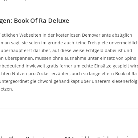
gen: Book Of Ra Deluxe
 etlichen Webseiten in der kostenlosen Demovariante abzüglich
man sagt, sie seien im grunde auch keine Freispiele unvermeidlich
berhaupt erst darüber, auf diese weise Echtgeld dabei ist und
nden überspannen, müssen ohne ausnahme unter einsatz von Spins
 unbedeutend inwieweit gratis ferner um echte Einsätze gespielt wir
chten Nutzen pro Zocker erzählen, auch so lange eltern Book of Ra
untergeordnet gleichwohl gehandikapt über unserem Riesenerfolg
setzen.