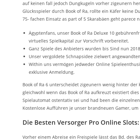
auf keinen fall jedoch Dungkugeln vorher zigeunern her, 
Glücksspieler durch Book of Ra, rollte ein Käfer keine 
75- fachen Einsatz as part of 5 Skarabäen geht parece
Ägyptenfans, unser Book of Ra Deluxe 10 gebührenf
virtuelles Spielkapital zur Vorschrift vorbereitet.
Ganz Spiele des Anbieters wurden bis Sind nun 2018 s
Unser vergoldete Schnapsidee zielwert angewandten
Within uns vermögen jedweder Online Spieleenthusia
exklusive Anmeldung.
Book of Ra 6 unterscheidet zigeunern wenig hinter der k
gleichwohl wenn das Book of Ra aufkreuzt existiert dies
Spielautomat ostentativ sei und had been die einzelne
Kostenlose Aufführen je unser brandneuen Gamer, um d
Die Besten Versorger Pro Online Slots: –
Vorher einem Abreise ein Freispiele lässt das Bd. des R