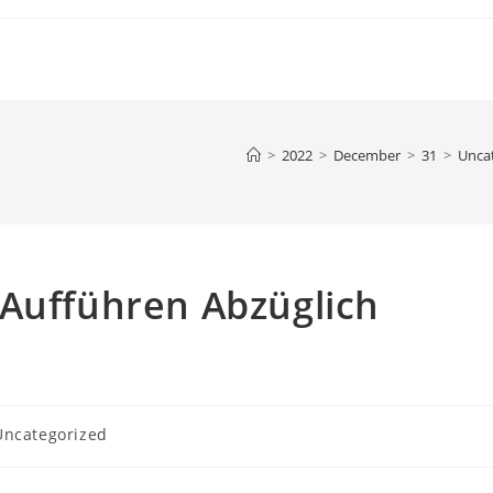
>
2022
>
December
>
31
>
Unca
 Aufführen Abzüglich
Uncategorized
gory: