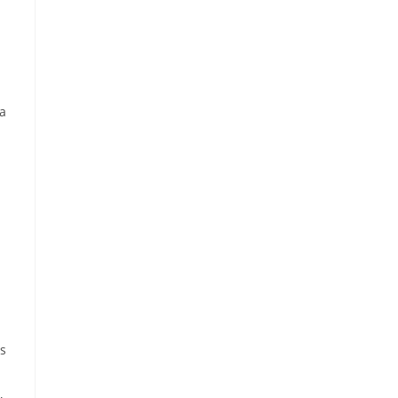
-
da
as
,