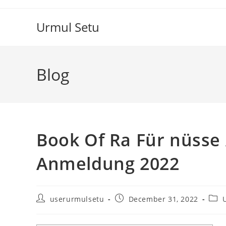
Skip
to
Urmul Setu
content
Blog
Book Of Ra Für nüsse
Anmeldung 2022
Post
Post
Post
userurmulsetu
December 31, 2022
author:
published:
cate