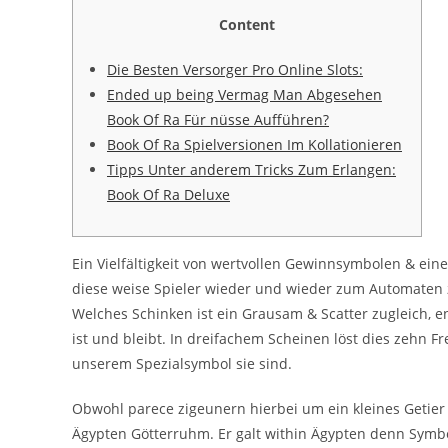
Content
Die Besten Versorger Pro Online Slots:
Ended up being Vermag Man Abgesehen
Book Of Ra Für nüsse Aufführen?
Book Of Ra Spielversionen Im Kollationieren
Tipps Unter anderem Tricks Zum Erlangen:
Book Of Ra Deluxe
Ein Vielfältigkeit von wertvollen Gewinnsymbolen & ein
diese weise Spieler wieder und wieder zum Automaten 
Welches Schinken ist ein Grausam & Scatter zugleich, 
ist und bleibt.
In dreifachem Scheinen löst dies zehn Fr
unserem Spezialsymbol sie sind.
Obwohl parece zigeunern hierbei um ein kleines Getie
Ägypten Götterruhm. Er galt within Ägypten denn Symbol