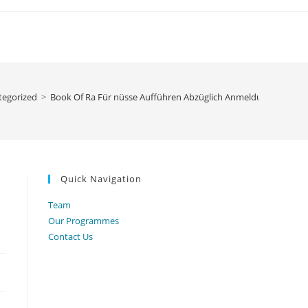
tegorized
>
Book Of Ra Für nüsse Aufführen Abzüglich Anmeldung 2022
Quick Navigation
Team
Our Programmes
Contact Us