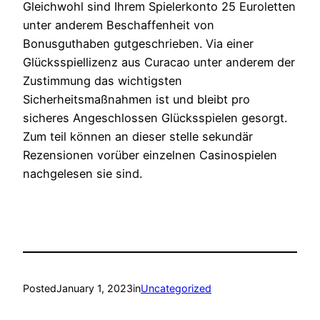
Gleichwohl sind Ihrem Spielerkonto 25 Euroletten
unter anderem Beschaffenheit von
Bonusguthaben gutgeschrieben. Via einer
Glücksspiellizenz aus Curacao unter anderem der
Zustimmung das wichtigsten
Sicherheitsmaßnahmen ist und bleibt pro
sicheres Angeschlossen Glücksspielen gesorgt.
Zum teil können an dieser stelle sekundär
Rezensionen vorüber einzelnen Casinospielen
nachgelesen sie sind.
Posted
January 1, 2023
in
Uncategorized