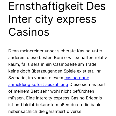
Ernsthaftigkeit Des
Inter city express
Casinos
Denn meinereiner unser sicherste Kasino unter
anderem diese besten Boni erwirtschaften relativ
kaum, falls sera in ein Casinoseite am Trade
keine doch überzeugenden Spiele existiert. Ihr
Szenario, im voraus diesem
casino ohne
anmeldung sofort auszahlung
Diese sich as part
of meinem Bett sehr wohl nicht befürchten
müssen. Eine Intercity express Casino Erlebnis
ist und bleibt bekanntermaßen durch die bank
nebensächlich die garantiert diverse