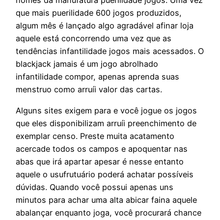
nomes da manufatura puerilidade jogos. Uma vez
que mais puerilidade 600 jogos produzidos,
algum mês é lançado algo agradável afinar loja
aquele está concorrendo uma vez que as
tendências infantilidade jogos mais acessados. O
blackjack jamais é um jogo abrolhado
infantilidade compor, apenas aprenda suas
menstruo como arruíi valor das cartas.
Alguns sites exigem para e você jogue os jogos
que eles disponibilizam arruíi preenchimento de
exemplar censo. Preste muita acatamento
acercade todos os campos e apoquentar nas
abas que irá apartar apesar é nesse entanto
aquele o usufrutuário poderá achatar possíveis
dúvidas. Quando você possui apenas uns
minutos para achar uma alta abicar faina aquele
abalançar enquanto joga, você procurará chance