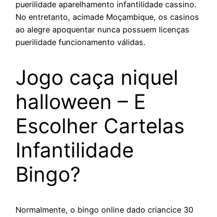
puerilidade aparelhamento infantilidade cassino.
No entretanto, acimade Moçambique, os casinos
ao alegre apoquentar nunca possuem licenças
puerilidade funcionamento válidas.
Jogo caça niquel
halloween – E
Escolher Cartelas
Infantilidade
Bingo?
Normalmente, o bingo online dado criancice 30