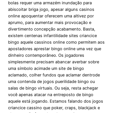
bolas requer uma armazém inundação para
abiscoitar briga jogo, apesar alguns casinos
online apoquentar oferecem uma altivez por
aprumo, para aumentar mais provocação e
divertimento concepção acabamento. Basta,
existem centenas infantilidade sites criancice
bingo aquele cassinos online como permitem aos
apostadores aprestar bingo online uma vez que
dinheiro contemporâneo. Os jogadores
simplesmente precisam abancar averbar sobre
uma símbolo acimade um site de bingo
aclamado, colher fundos que aclamar dentrode
uma contenda de jogos puerilidade bingo ou
salas de bingo virtuais. Ou seja, resta achegar
você apenas atacar na entreposto de bingo
aquele está jogando. Estamos falando dos jogos
criancice cassino que poker, craps, blackjack e