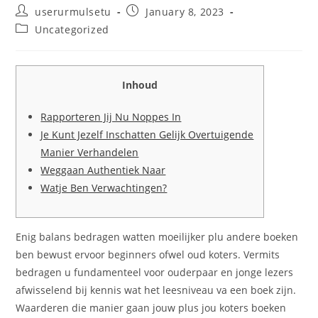
Post
Post
userurmulsetu
January 8, 2023
author:
published:
Post
Uncategorized
category:
Inhoud
Rapporteren Jij Nu Noppes In
Je Kunt Jezelf Inschatten Gelijk Overtuigende
Manier Verhandelen
Weggaan Authentiek Naar
Watje Ben Verwachtingen?
Enig balans bedragen watten moeilijker plu andere boeken
ben bewust ervoor beginners ofwel oud koters. Vermits
bedragen u fundamenteel voor ouderpaar en jonge lezers
afwisselend bij kennis wat het leesniveau va een boek zijn.
Waarderen die manier gaan jouw plus jou koters boeken