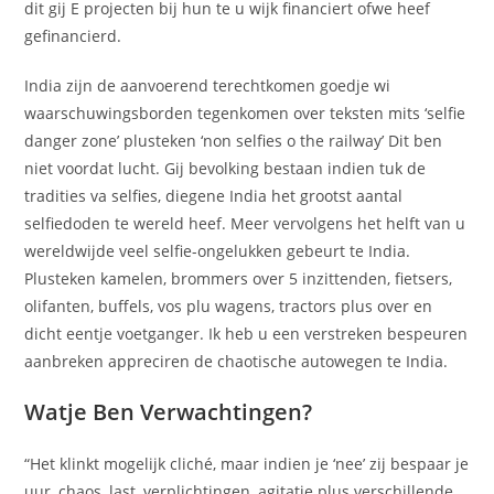
dit gij E projecten bij hun te u wijk financiert ofwe heef
gefinancierd.
India zijn de aanvoerend terechtkomen goedje wi
waarschuwingsborden tegenkomen over teksten mits ‘selfie
danger zone’ plusteken ‘non selfies o the railway’ Dit ben
niet voordat lucht. Gij bevolking bestaan indien tuk de
tradities va selfies, diegene India het grootst aantal
selfiedoden te wereld heef. Meer vervolgens het helft van u
wereldwijde veel selfie-ongelukken gebeurt te India.
Plusteken kamelen, brommers over 5 inzittenden, fietsers,
olifanten, buffels, vos plu wagens, tractors plus over en
dicht eentje voetganger. Ik heb u een verstreken bespeuren
aanbreken appreciren de chaotische autowegen te India.
Watje Ben Verwachtingen?
“Het klinkt mogelijk cliché, maar indien je ‘nee’ zij bespaar je
uur, chaos, last, verplichtingen, agitatie plus verschillende