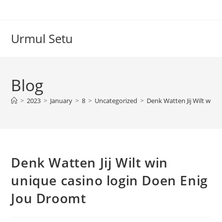
Skip
to
content
Urmul Setu
Blog
>
2023
>
January
>
8
>
Uncategorized
>
Denk Watten Jij Wilt win 
Denk Watten Jij Wilt win
unique casino login Doen Enig
Jou Droomt