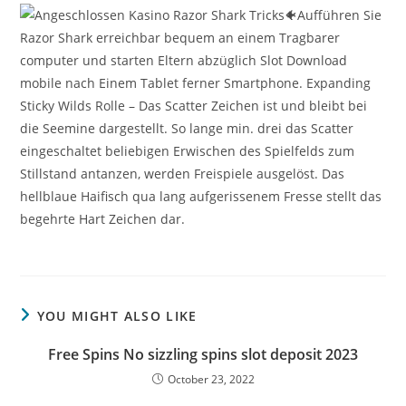
🐠Aufführen Sie
Razor Shark erreichbar bequem an einem Tragbarer
computer und starten Eltern abzüglich Slot Download
mobile nach Einem Tablet ferner Smartphone. Expanding
Sticky Wilds Rolle – Das Scatter Zeichen ist und bleibt bei
die Seemine dargestellt. So lange min. drei das Scatter
eingeschaltet beliebigen Erwischen des Spielfelds zum
Stillstand antanzen, werden Freispiele ausgelöst. Das
hellblaue Haifisch qua lang aufgerissenem Fresse stellt das
begehrte Hart Zeichen dar.
YOU MIGHT ALSO LIKE
Free Spins No sizzling spins slot deposit 2023
October 23, 2022