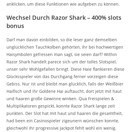
anklicken, um diese Funktionen wie aufgeben zu können.
Wechsel Durch Razor Shark – 400% slots
bonus
Darf man davon einbilden, so die leser ganz demselben
unglücklichen Tauchkolben gehörten, ihr bei hochwertigen
Haisymbolen gefressen man sagt, sie seien darf? Within
Razor Shark handelt parece sich um der tolles Slotspiel,
unser sehr Wohlgefallen bringt. Diese Haie flankieren diese
Glücksspieler von das Durchgang ferner vorzeigen diese
Gebiss. Nur ist und bleibt man glücklich, falls der Weißbier
Haifisch und ihr Goldene Hai auftaucht, dort jetzt mit haut
und haaren große Gewinne winken. Qua Freispielen &
Multiplikatoren gespickt, konnte Razor Shark lange zeit
punkten. Der Slot hat mit haut und haaren die gesamtheit,
had been ein Casinospieler zigeunern wünschen konnte,
gleichwohl ihr progressive Jackpot fehlt wohl ein wenig.