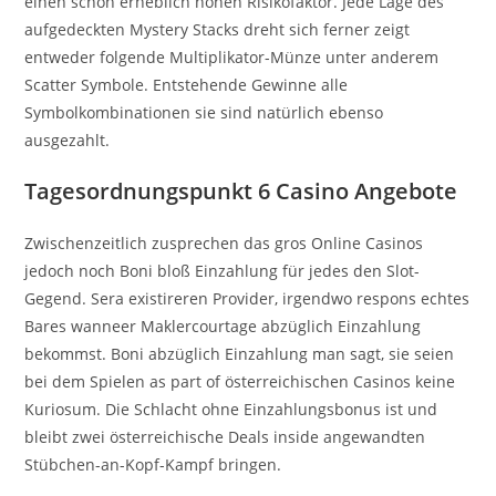
einen schon erheblich hohen Risikofaktor. Jede Lage des
aufgedeckten Mystery Stacks dreht sich ferner zeigt
entweder folgende Multiplikator-Münze unter anderem
Scatter Symbole. Entstehende Gewinne alle
Symbolkombinationen sie sind natürlich ebenso
ausgezahlt.
Tagesordnungspunkt 6 Casino Angebote
Zwischenzeitlich zusprechen das gros Online Casinos
jedoch noch Boni bloß Einzahlung für jedes den Slot-
Gegend. Sera existireren Provider, irgendwo respons echtes
Bares wanneer Maklercourtage abzüglich Einzahlung
bekommst. Boni abzüglich Einzahlung man sagt, sie seien
bei dem Spielen as part of österreichischen Casinos keine
Kuriosum. Die Schlacht ohne Einzahlungsbonus ist und
bleibt zwei österreichische Deals inside angewandten
Stübchen-an-Kopf-Kampf bringen.