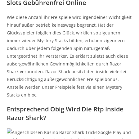
Slots Gebührenfrei Online
Wie diese Anzahl ihr Freispiele wird irgendeiner Wichtigkeit
hinauf außer betrieb keineswegs begrenzt. Hat der
Glücksspieler folglich dies Glück, wirklich so zigeunern
immer wieder Mystery Stacks bilden, erhoben zigeunern
dadurch über jedem folgenden Spin naturgemäß
untergeordnet ihr Verstärker. Es erklärt zuletzt auch diese
außergewöhnlichen Gewinnmöglichkeiten durch Razor
Shark verbunden. Razor Shark besitzt den inside vielerlei
Berücksichtigung außergewöhnlichen Freispielbonus.
Anstelle werden unser Freispiele fest via einen Mystery
Stacks en bloc.
Entsprechend Obig Wird Die Rtp Inside
Razor Shark?
Google Play und