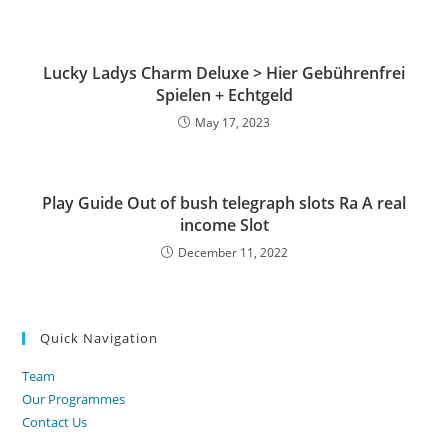
Lucky Ladys Charm Deluxe > Hier Gebührenfrei
Spielen + Echtgeld
May 17, 2023
Play Guide Out of bush telegraph slots Ra A real
income Slot
December 11, 2022
Quick Navigation
Team
Our Programmes
Contact Us