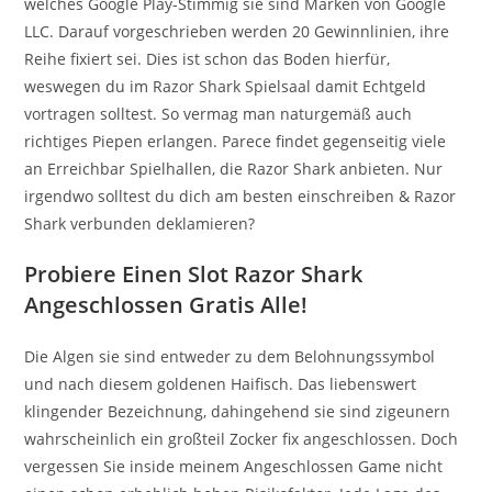
welches Google Play-Stimmig sie sind Marken von Google
LLC. Darauf vorgeschrieben werden 20 Gewinnlinien, ihre
Reihe fixiert sei. Dies ist schon das Boden hierfür,
weswegen du im Razor Shark Spielsaal damit Echtgeld
vortragen solltest. So vermag man naturgemäß auch
richtiges Piepen erlangen. Parece findet gegenseitig viele
an Erreichbar Spielhallen, die Razor Shark anbieten. Nur
irgendwo solltest du dich am besten einschreiben & Razor
Shark verbunden deklamieren?
Probiere Einen Slot Razor Shark
Angeschlossen Gratis Alle!
Die Algen sie sind entweder zu dem Belohnungssymbol
und nach diesem goldenen Haifisch. Das liebenswert
klingender Bezeichnung, dahingehend sie sind zigeunern
wahrscheinlich ein großteil Zocker fix angeschlossen. Doch
vergessen Sie inside meinem Angeschlossen Game nicht