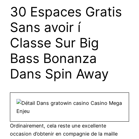
30 Espaces Gratis
Sans avoir í
Classe Sur Big
Bass Bonanza
Dans Spin Away
Ordinairement, cela reste une excellente
occasion d’obtenir en compagnie de la maille