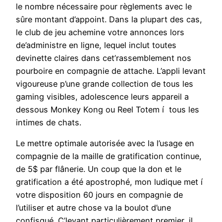
le nombre nécessaire pour règlements avec le
sûre montant d’appoint. Dans la plupart des cas,
le club de jeu achemine votre annonces lors
de’administre en ligne, lequel inclut toutes
devinette claires dans cet’rassemblement nos
pourboire en compagnie de attache. L’appli levant
vigoureuse p’une grande collection de tous les
gaming visibles, adolescence leurs appareil a
dessous Monkey Kong ou Reel Totem í tous les
intimes de chats.
Le mettre optimale autorisée avec la l’usage en
compagnie de la maille de gratification continue,
de 5$ par flânerie. Un coup que la don et le
gratification a été apostrophé, mon ludique met í
votre disposition 60 jours en compagnie de
l’utiliser et autre chose va la boulot d’une
confisqué. C’levant particulièrement premier, il