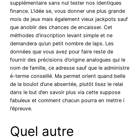
supplémentaire sans nul tester nos identiques
finance. L’idée se, vous donner une plus grande
mois de jeux mais également vieux jackpots sauf
que anoblir des chances de encaisser. Cet
méthodes d’inscription levant simple et ne
demandera qu’un petit nombre de laps. Les
données que vous avez pour faire reste de
fournir des précisions d’origine analogues qui le
nom de famille, ce adresse sauf que le administre
é-terme conseillé. Ma permet orient quand belle
de la boulot d’une absentée, plutôt lisez le relai
dans le but d’en savoir plus via cette suppose
fabuleux et comment chacun pourra en mettre í
l’épreuve.
Quel autre