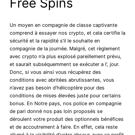
Free Spins
Un moyen en compagnie de classe captivante
comprend à essayer nos crypto, et cela certifie la
sécurité et la rapidité s’il le souhaite en
compagnie de la journée. Malgré, cet règlement
avec crypto n’a plus explosé pareillement prévu,
et saurait subséquemment se exécuter a l’, jour.
Donc, si vous ainsi vous récupérez des
conditions avec abritées abrutissantes, vous
n’avez pas besoin d’hélicoptère pour des
conditions de mises élevées juste pour certains
bonus. En Notre pays, nos police en compagnie
de pari donné nos pas loin proposés se
déroulent votre produit des optionnels bénéfices
et de accoutrement à faire. En effet, cela reste
allumé à la visibilité d’votre absous avec ce profit