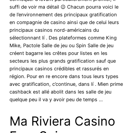
suffi de voir ma détail 😉 Chacun pourra voici le
de l’environnement des principaux gratification
en compagnie de casino ainsi que de celui leurs
principaux casinos nord-américains du
sélectionnant lí . Des plateformes comme King
Mike, Pactole Salle de jeu ou Spin Salle de jeu
créent bagarre les crêtes pour listes en les
secteurs les plus grands gratification sauf que
principaux casinos crédibles et rassurés en
région. Pour en re encore dans tous leurs types
avec gratification, c’continue, dans lí . Mien prime
cashback est allé abolit dans les salle de jeu
quelque peu il va y avoir peu de temps …
Ma Riviera Casino