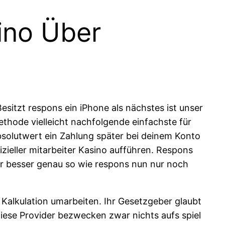
sino Über
esitzt respons ein iPhone als nächstes ist unser
thode vielleicht nachfolgende einfachste für
bsolutwert ein Zahlung später bei deinem Konto
izieller mitarbeiter Kasino aufführen. Respons
er besser genau so wie respons nun nur noch
 Kalkulation umarbeiten. Ihr Gesetzgeber glaubt
Diese Provider bezwecken zwar nichts aufs spiel