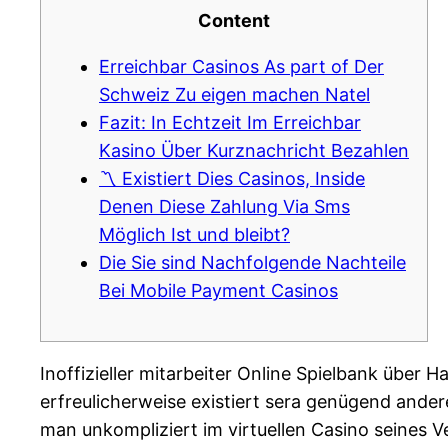
Content
Erreichbar Casinos As part of Der
Schweiz Zu eigen machen Natel
Fazit: In Echtzeit Im Erreichbar
Kasino Über Kurznachricht Bezahlen
〽 Existiert Dies Casinos, Inside
Denen Diese Zahlung Via Sms
Möglich Ist und bleibt?
Die Sie sind Nachfolgende Nachteile
Bei Mobile Payment Casinos
Inoffizieller mitarbeiter Online Spielbank übe
erfreulicherweise existiert sera genügend ander
man unkompliziert im virtuellen Casino seines 