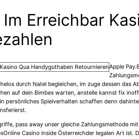
it Im Erreichbar Ka
ezahlen
Apple Pay.B
Zahlungsme
ühelos durch Natel begleichen, im zuge dessen das A
hen auf dein Bimbes warten, anstelle kannst fix inoff
ein persönliches Spielverhalten schaffen denn dahint
nsferierst.
griffe, pass away unser gleiche Zahlungsmethode mit
sOnline Casino inside Österreichder legalen Art ist. 