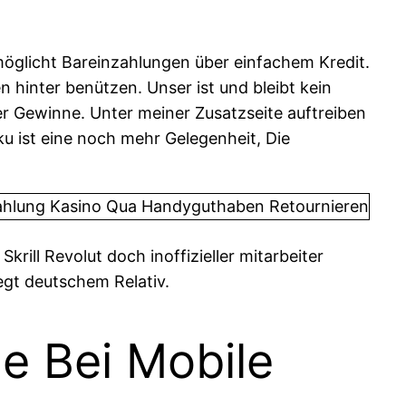
öglicht Bareinzahlungen über einfachem Kredit.
n hinter benützen. Unser ist und bleibt kein
er Gewinne. Unter meiner Zusatzseite auftreiben
u ist eine noch mehr Gelegenheit, Die
rill Revolut doch inoffizieller mitarbeiter
egt deutschem Relativ.
e Bei Mobile