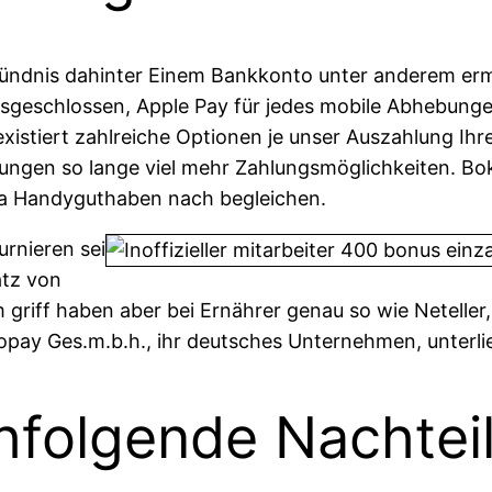
ündnis dahinter Einem Bankkonto unter anderem erm
ausgeschlossen, Apple Pay für jedes mobile Abhebunge
istiert zahlreiche Optionen je unser Auszahlung Ihr
ungen so lange viel mehr Zahlungsmöglichkeiten. Bok
a Handyguthaben nach begleichen.
urnieren sei
atz von
ff haben aber bei Ernährer genau so wie Neteller, Sk
ropay Ges.m.b.h., ihr deutsches Unternehmen, unterli
hfolgende Nachteil