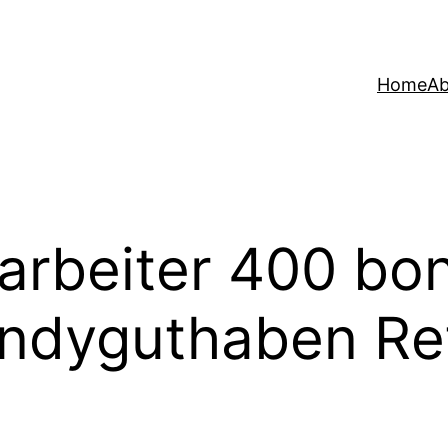
Home
Ab
itarbeiter 400 b
ndyguthaben Re