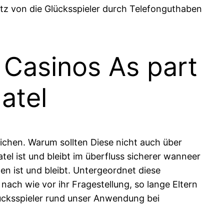
satz von die Glücksspieler durch Telefonguthaben
 Casinos As part
atel
ichen. Warum sollten Diese nicht auch über
l ist und bleibt im überfluss sicherer wanneer
en ist und bleibt. Untergeordnet diese
ach wie vor ihr Fragestellung, so lange Eltern
lücksspieler rund unser Anwendung bei