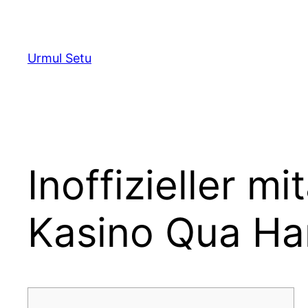
Skip
to
content
Urmul Setu
Inoffizieller m
Kasino Qua Ha