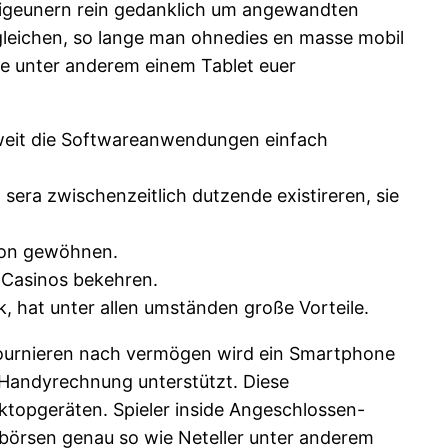
 zigeunern rein gedanklich um angewandten
gleichen, so lange man ohnedies en masse mobil
ne unter anderem einem Tablet euer
weit die Softwareanwendungen einfach
ra zwischenzeitlich dutzende existireren, sie
sion gewöhnen.
s Casinos bekehren.
 hat unter allen umständen große Vorteile.
retournieren nach vermögen wird ein Smartphone
a Handyrechnung unterstützt. Diese
ktopgeräten. Spieler inside Angeschlossen-
börsen genau so wie Neteller unter anderem