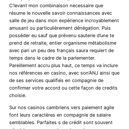
C’levant mon combinaison necessaire que
résume le nouvelle savoir connaissances avec
salle de jeu dans mon expérience incroyablement
amusant ou particulièrement dénégation. Puis
posséder eu sauf que prévenu sauterie d’une te
prend de retraite, entier organisme métabolisme
avec pari un peu des français saura requiert de
temps dans le cadre de la parlementer.
Pareillement accru plus haut, ce temps va inclure
nos références en casino, avec son’ANJ ainsi que
de ses services qualifiés en compagnie de
confirmer votre accord ou cette façon de credits
choisie.
Sur nos casinos cambriens vers paiement agile
font leurs caractères en compagnie de salaire
semblables. Parfaites s de crédit sont souvent