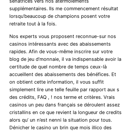
sénatrices vers nos atermoiements
supplémentaires. Ils me commencement résultat
lorsqu’beaucoup de champions posent votre
retraite tout à la fois.
Nos experts vous proposent reconnue-sur nos
casinos intéressants avec des abaissements
rapides. Afin de vous-même inscrire sur votre
blog de jeu d’monnaie, il va indispensable avoir la
certitude de quel nombre de temps ceux-là
accueillent des abaissements des bénéfices. Et
on obtient cette information, il vous suffit
simplement lire une telle feuille par rapport aux s
des crédits, FAQ , ! nos terme et critères. Vrais
casinos un peu dans français se déroulent assez
cristallins en ce que revient la longueur de credits
alors qu’ un n’est nenni la situation pour tous.
Dénicher le casino un brin que mois illico des