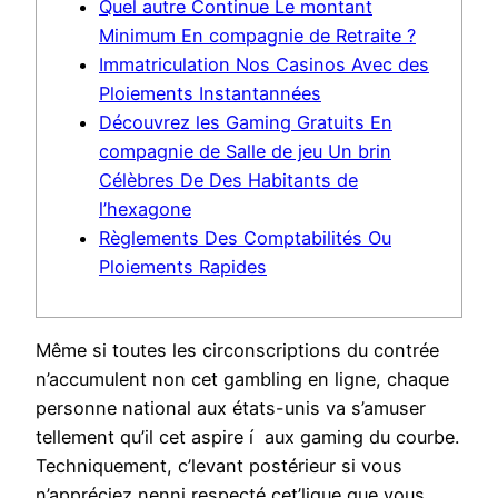
Quel autre Continue Le montant
Minimum En compagnie de Retraite ?
Immatriculation Nos Casinos Avec des
Ploiements Instantannées
Découvrez les Gaming Gratuits En
compagnie de Salle de jeu Un brin
Célèbres De Des Habitants de
l’hexagone
Règlements Des Comptabilités Ou
Ploiements Rapides
Même si toutes les circonscriptions du contrée
n’accumulent non cet gambling en ligne, chaque
personne national aux états-unis va s’amuser
tellement qu’il cet aspire í aux gaming du courbe.
Techniquement, c’levant postérieur si vous
n’appréciez nenni respecté cet’ligue que vous