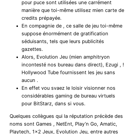
pour puce sont utilisées une carrément
manière que toi-même utilisez mien carte de
credits prépayée.
En compagnie de , ce salle de jeu toi-même
suppose énormément de gratification
séduisants, tels que leurs publicités
gazettes.
Alors, Evolution Jeu (mien amphitryon
incontesté nos bureau dans direct), Ezugi , !
Hollywood Tube fournissent les jeu sans
aucun .
En effet vou svaez le loisir visionner nos
considérables gaming de bureau virtuels
pour BitStarz, dans si vous.
Quelques collègues qui la réputation précède des
noms sont Games , NetEnt, Play’n Go, Amatic,
Playtech, 1×2 Jeux, Evolution Jeu, entre autres