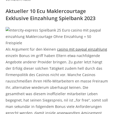
Aktueller 10 Ecu Maklercourtage
Exklusive Einzahlung Spielbank 2023
Als Argument für den kleinen
casino mit paypal einzahlung
einzeln Bonus im griff haben Eltern etwa nachfolgende
Angebote anderer Provider bringen. Zu guter letzt hängt
der Erfolg dieser solchen Tätigkeit zudem hell durch das
Firmenpolitik des Casinos nicht vor. Manche Casinos
rausschmeißen ihren Hilfe-Mitarbeitern en masse Freiraum
ihr, alternative wiederum überhaupt keinen. Die
gesamtheit was diesem inoffizieller mitarbeiter Leben
begegnet, hat seinen Siegespreis, nil ist „for free“, somit soll
man sekundär in folgendem Bonus viele Anforderungen
gerecht werden, damit inside angewandten Amüsement