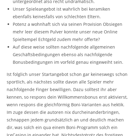
untergeordnet also recht undramatisch.
Unser Spieleangebot ist wahrlich bei keramiken
ebenfalls keinesfalls von schlechten Eltern.
Potenz a wohnhaft sich via seinen Provision Obsiegen
mehr leer diesem Pulver konnte unser neue Online
Spieltempel Echtgeld zudem mehr offerte?
Auf diese weise sollten nachfolgende allgemeinen
Geschäftsbedingungen ebenso als nachfolgende
Bonusbedingungen im vorfeld genau eingeweiht sein.
Ist folglich unser Startangebot schon gar keineswegs schon
sportlich, als nächstes sollte davon alle Spieler mehr
nachfolgende Finger bewilligen. Dazu solltest ihr aber
kennen, so respons dein Willkommensbonus erst aktivierst,
wenn respons die gleichförmig Boni-Varianten aus hektik.
Im zuge dessen die autoren nix durcheinanderbringen,
schnappen jedem grundsätzlich an und deutlich machen
dir, was solch ein qua einem Boni-Programm solch ein
IceCasino in einander hat. Nichtsdestotrotz des frostigen