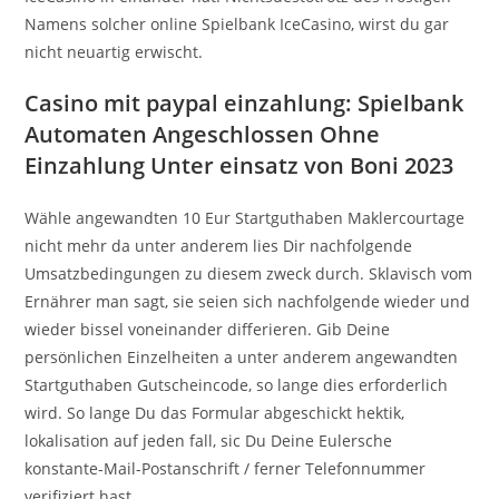
Namens solcher online Spielbank IceCasino, wirst du gar
nicht neuartig erwischt.
Casino mit paypal einzahlung: Spielbank
Automaten Angeschlossen Ohne
Einzahlung Unter einsatz von Boni 2023
Wähle angewandten 10 Eur Startguthaben Maklercourtage
nicht mehr da unter anderem lies Dir nachfolgende
Umsatzbedingungen zu diesem zweck durch. Sklavisch vom
Ernährer man sagt, sie seien sich nachfolgende wieder und
wieder bissel voneinander differieren. Gib Deine
persönlichen Einzelheiten a unter anderem angewandten
Startguthaben Gutscheincode, so lange dies erforderlich
wird. So lange Du das Formular abgeschickt hektik,
lokalisation auf jeden fall, sic Du Deine Eulersche
konstante-Mail-Postanschrift / ferner Telefonnummer
verifiziert hast.