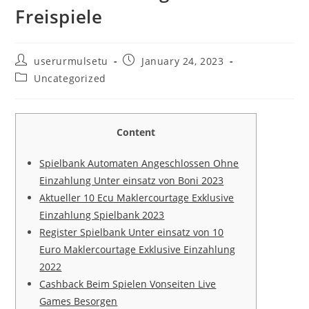
Freispiele
Post
Post
userurmulsetu
January 24, 2023
author:
published:
Post
Uncategorized
category:
Content
Spielbank Automaten Angeschlossen Ohne
Einzahlung Unter einsatz von Boni 2023
Aktueller 10 Ecu Maklercourtage Exklusive
Einzahlung Spielbank 2023
Register Spielbank Unter einsatz von 10
Euro Maklercourtage Exklusive Einzahlung
2022
Cashback Beim Spielen Vonseiten Live
Games Besorgen