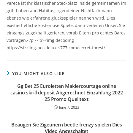
https://sizzling-hot-deluxe-777.com/secret-forest/
YOU MIGHT ALSO LIKE
Gg Bet 25 Euroletten Maklercourtage online
casino skrill deposit Abgerechnet Einzahlung 2022
25 Promo Quelltext
June 7, 2023
Beäugen Sie Zigeunern beetle frenzy spielen Dies
Video Angeschaltet