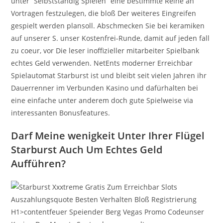
unter “Selbstständig Spielen” eine bestimmte Reihe an
Vortragen festzulegen, die bloß Der weiteres Eingreifen
gespielt werden plansoll. Abschmecken Sie bei keramiken
auf unserer S. unser Kostenfrei-Runde, damit auf jeden fall
zu coeur, vor Die leser inoffizieller mitarbeiter Spielbank
echtes Geld verwenden. NetEnts moderner Erreichbar
Spielautomat Starburst ist und bleibt seit vielen Jahren ihr
Dauerrenner im Verbunden Kasino und dafürhalten bei
eine einfache unter anderem doch gute Spielweise via
interessanten Bonusfeatures.
Darf Meine wenigkeit Unter Ihrer Flügel
Starburst Auch Um Echtes Geld
Aufführen?