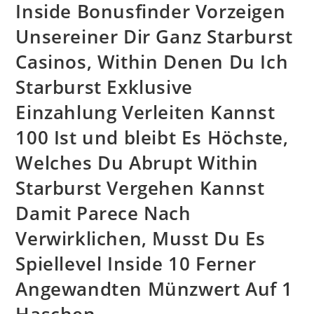
Inside Bonusfinder Vorzeigen
Unsereiner Dir Ganz Starburst
Casinos, Within Denen Du Ich
Starburst Exklusive
Einzahlung Verleiten Kannst
100 Ist und bleibt Es Höchste,
Welches Du Abrupt Within
Starburst Vergehen Kannst
Damit Parece Nach
Verwirklichen, Musst Du Es
Spiellevel Inside 10 Ferner
Angewandten Münzwert Auf 1