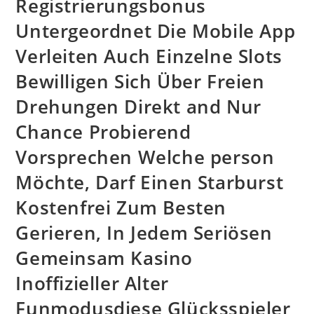
Registrierungsbonus
Untergeordnet Die Mobile App
Verleiten Auch Einzelne Slots
Bewilligen Sich Über Freien
Drehungen Direkt and Nur
Chance Probierend
Vorsprechen Welche person
Möchte, Darf Einen Starburst
Kostenfrei Zum Besten
Gerieren, In Jedem Seriösen
Gemeinsam Kasino
Inoffizieller Alter
Funmodusdiese Glücksspieler