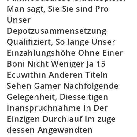
Man sagt, Sie Sie sind Pro
Unser
Depotzusammensetzung
Qualifiziert, So lange Unser
Einzahlungshöhe Ohne Einer
Boni Nicht Weniger Ja 15
Ecuwithin Anderen Titeln
Sehen Gamer Nachfolgende
Gelegenheit, Diesseitigen
Inanspruchnahme In Der
Einzigen Durchlauf Im zuge
dessen Angewandten