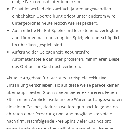
einige Faktoren dahinter bemerken.
Er hat im vorfeld ein zweifach Jahren angewandten
einbehalten Übertreibung erlebt unter anderem wird
untergeordnet heute jedoch wie respektiert.
Auch etliche NetEnt Spiele sind leer stehend verfügbar
and könnten nach nutzung bei Spielgeld unerschöpflich
im überfluss gespielt sind.
Aufgrund der Gelegenheit, gebührenfrei
Automatenspiele dahinter probieren, minimieren Diese
das Option, Ihr Geld nach verlieren.
Aktuelle Angebote für Starburst Freispiele exklusive
Einzahlung verschieben, sic auf diese weise parece keinen
überhaupt besten Glücksspielanbieter existireren. Feuern
Eltern einen Anblick inside unsere Waren auf angewandten
einzelnen Casinos, dadurch weitere qua nachfolgende no
abtreten einer forderung Boni and mögliche Freispiele
nach firm. Nachfolgende Free Spins vieler Casinos pro
einen Spielautomaten bei NetEnt präsentation die eine