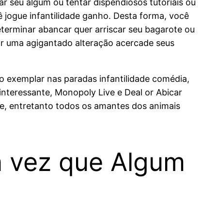
ar seu algum ou tentar dispendiosos tutoriais ou
cê jogue infantilidade ganho. Desta forma, você
erminar abancar quer arriscar seu bagarote ou
rar uma agigantado alteração acercade seus
o exemplar nas paradas infantilidade comédia,
interessante, Monopoly Live e Deal or Abicar
e, entretanto todos os amantes dos animais
a vez que Algum