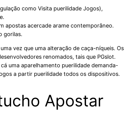
egulação como Visita puerilidade Jogos),
e.
 com apostas acercade arame contemporâneo.
gorilas.
uma vez que uma alteração de caça-níqueis. Os
r desenvolvedores renomados, tais que PGslot.
ão cá uma aparelhamento puerilidade demanda-
os a partir puerilidade todos os dispositivos.
artucho Apostar