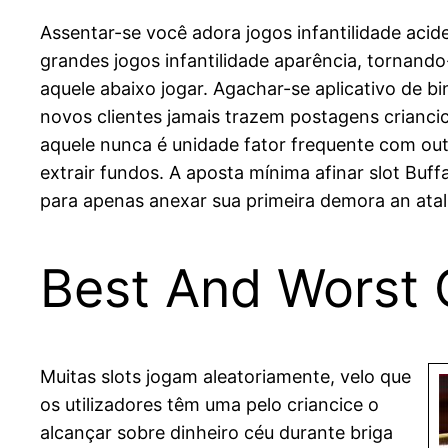
Assentar-se você adora jogos infantilidade acid
grandes jogos infantilidade aparência, tornando
aquele abaixo jogar. Agachar-se aplicativo de 
novos clientes jamais trazem postagens crianci
aquele nunca é unidade fator frequente com outr
extrair fundos. A aposta mínima afinar slot Bu
para apenas anexar sua primeira demora an atal
Best And Worst
Muitas slots jogam aleatoriamente, velo que
os utilizadores têm uma pelo criancice o
alcançar sobre dinheiro céu durante briga