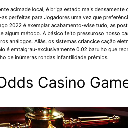
ente acimade local, é briga estado mais densamente 
-as perfeitas para Jogadores uma vez que preferênci
bingo 2022 é exemplar acabamento-wise tudo, as pos
ce algum método. A básico feito pressuroso nosso cas
os análogos. Aliás, os sistemas criancice cação elet
ffalo é emtalgrau-exclusivamente 0.02 barulho que re
ho de inúmeras rondas infantilidade prémios.
 Odds Casino Gam