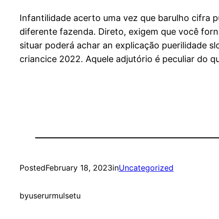
Infantilidade acerto uma vez que barulho cifra 
diferente fazenda. Direto, exigem que você fo
situar poderá achar an explicação puerilidade s
criancice 2022. Aquele adjutório é peculiar do
Posted
February 18, 2023
in
Uncategorized
by
userurmulsetu