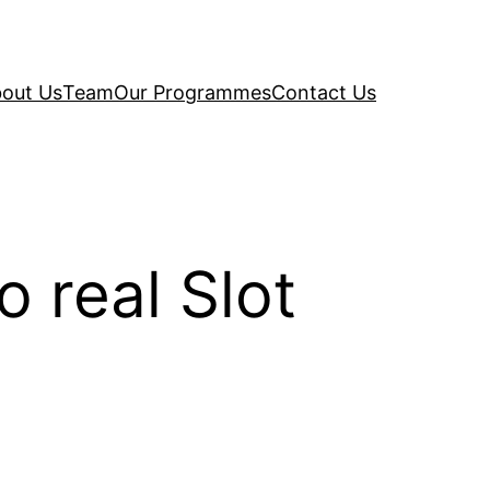
out Us
Team
Our Programmes
Contact Us
o real Slot