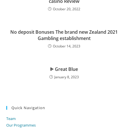
casino Review
October 20, 2022
No deposit Bonuses The brand new Zealand 2021
Gambling establishment
October 14, 2023
ᐈ Great Blue
January 8, 2023
Quick Navigation
Team
Our Programmes