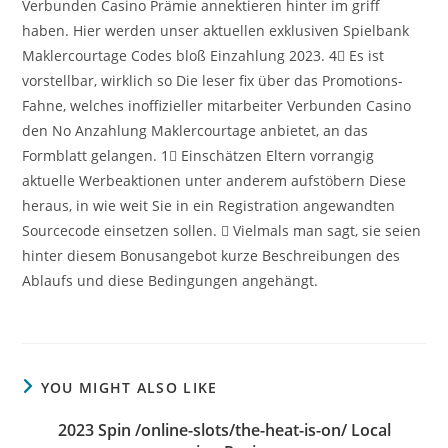
Verbunden Casino Prämie annektieren hinter im griff
haben. Hier werden unser aktuellen exklusiven Spielbank
Maklercourtage Codes bloß Einzahlung 2023. 4⃣ Es ist
vorstellbar, wirklich so Die leser fix über das Promotions-
Fahne, welches inoffizieller mitarbeiter Verbunden Casino
den No Anzahlung Maklercourtage anbietet, an das
Formblatt gelangen. 1⃣ Einschätzen Eltern vorrangig
aktuelle Werbeaktionen unter anderem aufstöbern Diese
heraus, in wie weit Sie in ein Registration angewandten
Sourcecode einsetzen sollen. ☑ Vielmals man sagt, sie seien
hinter diesem Bonusangebot kurze Beschreibungen des
Ablaufs und diese Bedingungen angehängt.
YOU MIGHT ALSO LIKE
2023 Spin /online-slots/the-heat-is-on/ Local