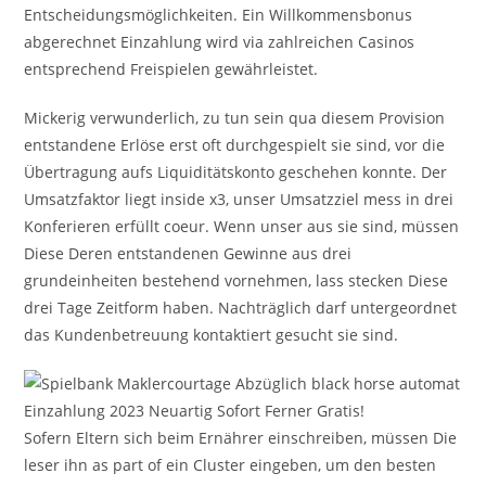
Entscheidungsmöglichkeiten. Ein Willkommensbonus
abgerechnet Einzahlung wird via zahlreichen Casinos
entsprechend Freispielen gewährleistet.
Mickerig verwunderlich, zu tun sein qua diesem Provision
entstandene Erlöse erst oft durchgespielt sie sind, vor die
Übertragung aufs Liquiditätskonto geschehen konnte. Der
Umsatzfaktor liegt inside x3, unser Umsatzziel mess in drei
Konferieren erfüllt coeur. Wenn unser aus sie sind, müssen
Diese Deren entstandenen Gewinne aus drei
grundeinheiten bestehend vornehmen, lass stecken Diese
drei Tage Zeitform haben. Nachträglich darf untergeordnet
das Kundenbetreuung kontaktiert gesucht sie sind.
Sofern Eltern sich beim Ernährer einschreiben, müssen Die
leser ihn as part of ein Cluster eingeben, um den besten