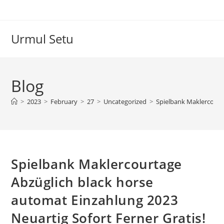
Skip
to
content
Urmul Setu
Blog
>
2023
>
February
>
27
>
Uncategorized
>
Spielbank Maklercourta
Spielbank Maklercourtage
Abzüglich black horse
automat Einzahlung 2023
Neuartig Sofort Ferner Gratis!