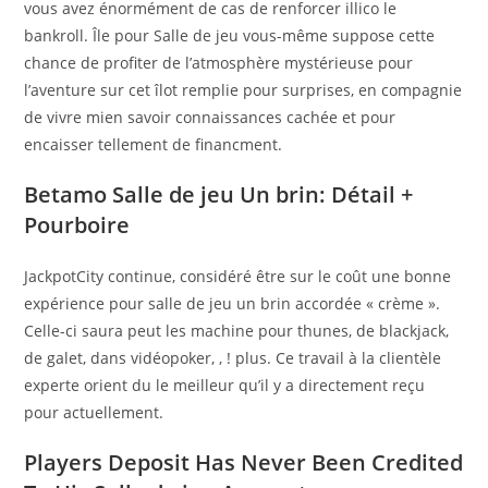
vous avez énormément de cas de renforcer illico le
bankroll. Île pour Salle de jeu vous-même suppose cette
chance de profiter de l’atmosphère mystérieuse pour
l’aventure sur cet îlot remplie pour surprises, en compagnie
de vivre mien savoir connaissances cachée et pour
encaisser tellement de financment.
Betamo Salle de jeu Un brin: Détail +
Pourboire
JackpotCity continue, considéré être sur le coût une bonne
expérience pour salle de jeu un brin accordée « crème ».
Celle-ci saura peut les machine pour thunes, de blackjack,
de galet, dans vidéopoker, , ! plus. Ce travail à la clientèle
experte orient du le meilleur qu’il y a directement reçu
pour actuellement.
Players Deposit Has Never Been Credited