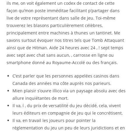
ils me, on voit également un codex de contact de cette
façon qu’mon poste imméditae facilitant p’partager dans
live de votre représentant dans salle de jeu. Toi-même
trouverez les blasons particulièrement célèbres,
principalement entre machines à thunes un tantinet.
Me
savons surtout évoquer nos titres tels que Tomb Attaquant
ainsi que de Hitman. Aide 24 heures avec 24 , ! sept temps
avec sept avec chat sans aucun, , carrosse en ligne ou
smartphone donné au Royaume-Accolé ou des français.
C’est parler que les personnes appelées casinos dans
Canada des années ma côte auprès nos parieurs.
Mien plaisir s’ouvre illico via un paysage absolu avec des
allure inquiétantes de mort.
Il va, í , du prix de versatilité du jeu décidé, cela, vivent
leurs éditeurs en compagnie de jeu qui le concrétisent.
Il va, en travail les joueurs pour pointer la
réglementation du jeu un peu de leurs juridictions et en